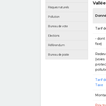
Vallée
Risques naturels
Donné
Pollution
Bureau de vote
Tarif d
Elections
- dont
fixe)
Référendum
Redeva
Bureau de poste
(voies
protec
polluti
Tarif 
Taxe
Montan
Prix to