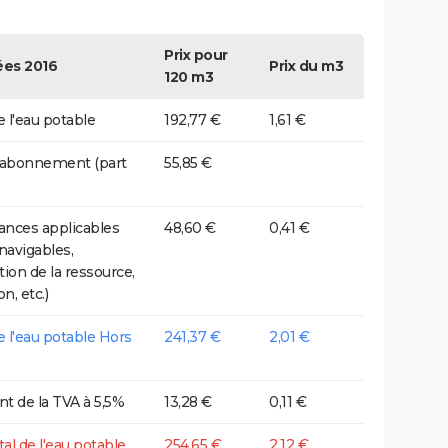
Prix pour
es 2016
Prix du m3
120 m3
e l'eau potable
192,77 €
1,61 €
 abonnement (part
55,85 €
nces applicables
48,60 €
0,41 €
 navigables,
tion de la ressource,
on, etc.)
de l'eau potable Hors
241,37 €
2,01 €
t de la TVA à 5,5%
13,28 €
0,11 €
tal de l'eau potable
254,65 €
2,12 €