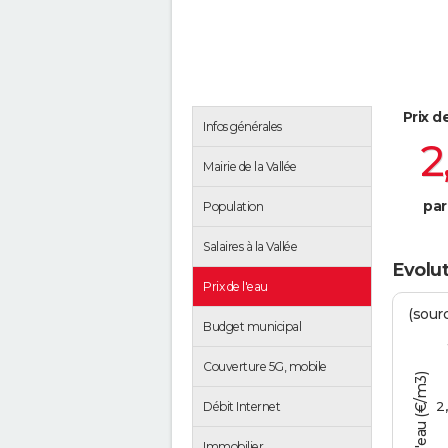
Prix d
Infos générales
2
Mairie de la Vallée
par
Population
Salaires à la Vallée
Evolut
Prix de l'eau
(sour
Budget municipal
Couverture 5G, mobile
Tarif de l'eau (€/m3)
2
Débit Internet
Immobilier