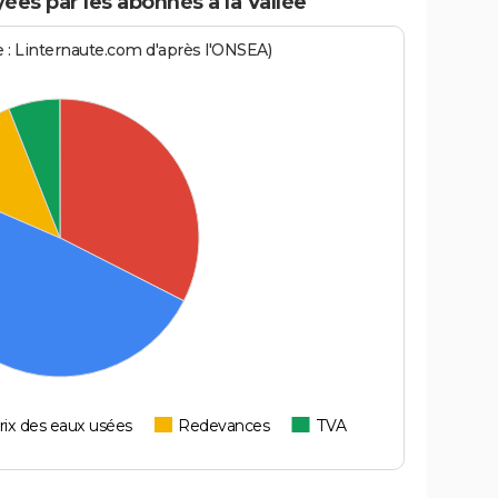
es par les abonnés à la Vallée
ce : Linternaute.com d'après l'ONSEA)
rix des eaux usées
Redevances
TVA