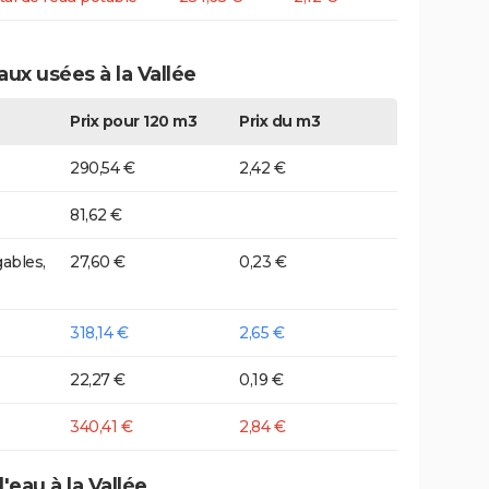
aux usées à la Vallée
Prix pour 120 m3
Prix du m3
290,54 €
2,42 €
81,62 €
ables,
27,60 €
0,23 €
318,14 €
2,65 €
22,27 €
0,19 €
340,41 €
2,84 €
'eau à la Vallée