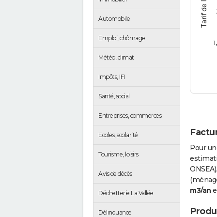
Automobile
Emploi, chômage
1
Météo, climat
Impôts, IFI
Santé, social
Entreprises, commerces
Factur
Ecoles, scolarité
Pour un
Tourisme, loisirs
estimati
ONSEA).
Avis de décès
(ménages
m3/an
e
Déchetterie La Vallée
Produc
Délinquance