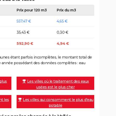
Prix pour 120 m3
Prix du m3
557,47 €
4,65 €
35,43 €
0,30 €
592,90 €
4,94 €
nes étant parfois incomplètes, le montant total de
ière année possédant des données complètes : eau
 plus
Les villes où le traitement des eaux
usées est le plus cher
nt les
Les villes qui consomment le plus d'eau
potable