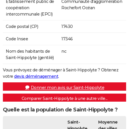
Etablissement public de
Communauté d'agglomération
coopération
Rochefort Océan
intercommunale (EPCI)
Code postal (CP)
17430
Code Insee
17346
Nom des habitants de
nc
Saint-Hippolyte (gentilé)
Vous prévoyez de déménager à Saint-Hippolyte ? Obtenez
votre
devis déménagement
.
Donner mon avis sur Saint-Hippolyte
Comparer Saint-Hippolyte à une autre ville...
Quelle est la population de Saint-Hippolyte ?
Saint-
Moyenne
Hippolyte
des villes