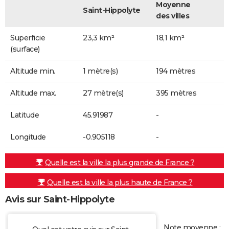
Moyenne
Saint-Hippolyte
des villes
Superficie
23,3 km²
18,1 km²
(surface)
Altitude min.
1 mètre(s)
194 mètres
Altitude max.
27 mètre(s)
395 mètres
Latitude
45.91987
-
Longitude
-0.905118
-
Quelle est la ville la plus grande de France ?
Quelle est la ville la plus haute de France ?
Avis sur Saint-Hippolyte
Note moyenne :