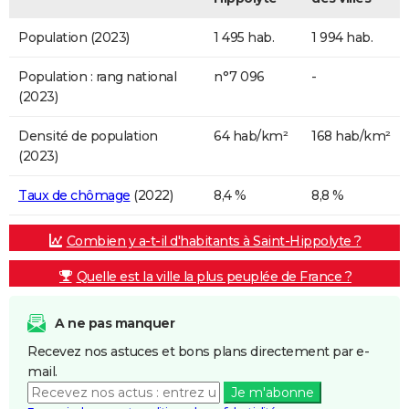
Population (2023)
1 495 hab.
1 994 hab.
Population : rang national
n°7 096
-
(2023)
Densité de population
64 hab/km²
168 hab/km²
(2023)
Taux de chômage
(2022)
8,4 %
8,8 %
Combien y a-t-il d'habitants à Saint-Hippolyte ?
Quelle est la ville la plus peuplée de France ?
A ne pas manquer
Recevez nos astuces et bons plans directement par e-
mail.
Je m'abonne