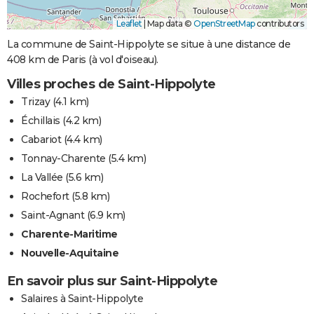
Leaflet
|
Map data ©
OpenStreetMap
contributors
La commune de Saint-Hippolyte se situe à une distance de
408 km de Paris (à vol d'oiseau).
Villes proches de Saint-Hippolyte
Trizay
(4.1 km)
Échillais
(4.2 km)
Cabariot
(4.4 km)
Tonnay-Charente
(5.4 km)
La Vallée
(5.6 km)
Rochefort
(5.8 km)
Saint-Agnant
(6.9 km)
Charente-Maritime
Nouvelle-Aquitaine
En savoir plus sur Saint-Hippolyte
Salaires à Saint-Hippolyte