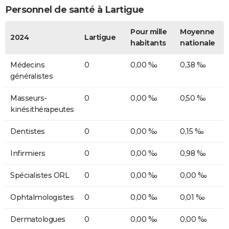
Personnel de santé à Lartigue
Pour mille
Moyenne
2024
Lartigue
habitants
nationale
Médecins
0
0,00 ‰
0,38 ‰
généralistes
Masseurs-
0
0,00 ‰
0,50 ‰
kinésithérapeutes
Dentistes
0
0,00 ‰
0,15 ‰
Infirmiers
0
0,00 ‰
0,98 ‰
Spécialistes ORL
0
0,00 ‰
0,00 ‰
Ophtalmologistes
0
0,00 ‰
0,01 ‰
Dermatologues
0
0,00 ‰
0,00 ‰