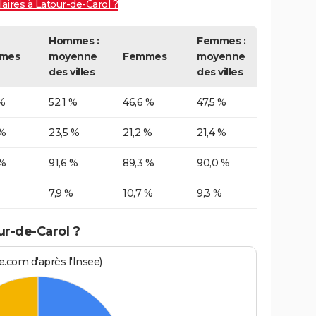
laires à Latour-de-Carol ?
Hommes :
Femmes :
mes
moyenne
Femmes
moyenne
des villes
des villes
%
52,1 %
46,6 %
47,5 %
 %
23,5 %
21,2 %
21,4 %
 %
91,6 %
89,3 %
90,0 %
7,9 %
10,7 %
9,3 %
ur-de-Carol ?
.com d'après l'Insee)