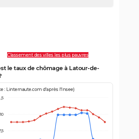
Classement des villes les plus pauvres
est le taux de chômage à Latour-de-
?
e : Linternaute.com d'après l'Insee)
2,5
10
7,5