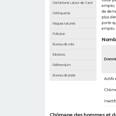
toute pe
Déchetterie Latour-de-Carol
emploi, 
de dema
Délinquance
plus éle
porte qu
Risques naturels
emploi.
Pollution
Nombr
Bureau de vote
Elections
Donné
Référendum
Bureau de poste
Actifs
Chôme
Inactif
Chômage des hommes et de