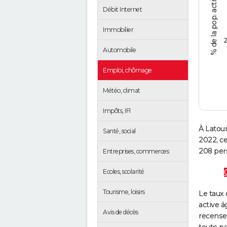
Débit Internet
Immobilier
2
Automobile
Emploi, chômage
Météo, climat
Impôts, IFI
À Latour
Santé, social
2022, c
208 pers
Entreprises, commerces
Ecoles, scolarité
Tourisme, loisirs
Le taux 
active â
Avis de décès
recense