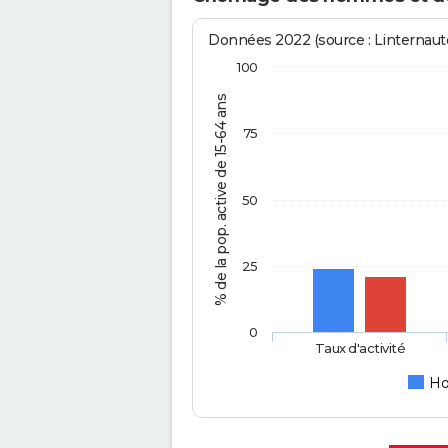
Données 2022 (source : Linternaute
100
% de la pop. active de 15-64 ans
75
50
25
0
Taux d'activité
H