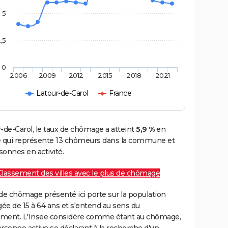
5
,5
0
2006
2009
2012
2015
2018
2021
Latour-de-Carol
France
-de-Carol, le taux de chômage a atteint
5,9 %
en
e qui représente 13 chômeurs dans la commune et
onnes en activité.
Classement des villes avec le plus de chômage
de chômage présenté ici porte sur la population
gée de 15 à 64 ans et s'entend au sens du
ment. L'Insee considère comme étant au chômage,