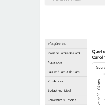
Infos générales
Quel 
Mairie de Latour-de-Carol
Carol 
Population
(sourc
Salaires à Latour-de-Carol
1
% de la pop. active de 15 - 64 ans
Prix de l'eau
Budget municipal
Couverture 5G, mobile