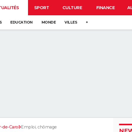
TUALITÉS
SPORT
CULTURE
FINANCE
A
S
EDUCATION
MONDE
VILLES
+
r-de-Carol
Emploi, chômage
NEW