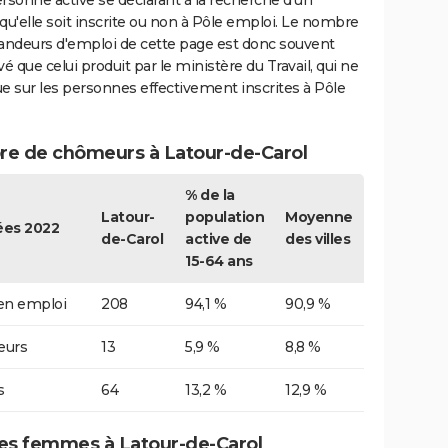
rsonne active se déclarant à la recherche d'un
qu'elle soit inscrite ou non à Pôle emploi. Le nombre
ndeurs d'emploi de cette page est donc souvent
vé que celui produit par le ministère du Travail, qui ne
e sur les personnes effectivement inscrites à Pôle
e de chômeurs à Latour-de-Carol
% de la
Latour-
population
Moyenne
es 2022
de-Carol
active de
des villes
15-64 ans
 en emploi
208
94,1 %
90,9 %
urs
13
5,9 %
8,8 %
s
64
13,2 %
12,9 %
s femmes à Latour-de-Carol