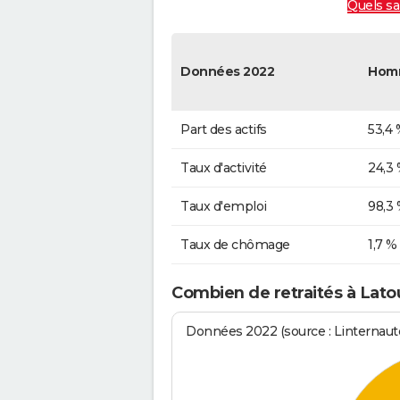
Quels sa
Données 2022
Hom
Part des actifs
53,4 
Taux d'activité
24,3
Taux d'emploi
98,3
Taux de chômage
1,7 %
Combien de retraités à Lato
Données 2022 (source : Linternaute