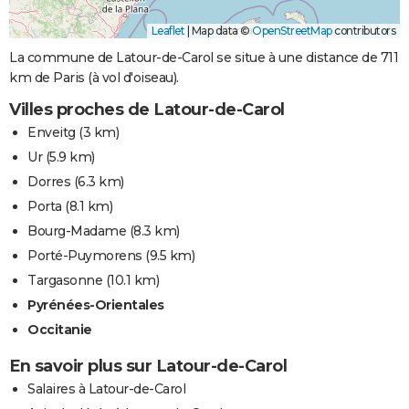
Leaflet
|
Map data ©
OpenStreetMap
contributors
La commune de Latour-de-Carol se situe à une distance de 711
km de Paris (à vol d'oiseau).
Villes proches de Latour-de-Carol
Enveitg
(3 km)
Ur
(5.9 km)
Dorres
(6.3 km)
Porta
(8.1 km)
Bourg-Madame
(8.3 km)
Porté-Puymorens
(9.5 km)
Targasonne
(10.1 km)
Pyrénées-Orientales
Occitanie
En savoir plus sur Latour-de-Carol
Salaires à Latour-de-Carol