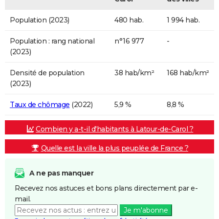
Population (2023)
480 hab.
1 994 hab.
Population : rang national
n°16 977
-
(2023)
Densité de population
38 hab/km²
168 hab/km²
(2023)
Taux de chômage
(2022)
5,9 %
8,8 %
Combien y a-t-il d'habitants à Latour-de-Carol ?
Quelle est la ville la plus peuplée de France ?
A ne pas manquer
Recevez nos astuces et bons plans directement par e-
mail.
Je m'abonne