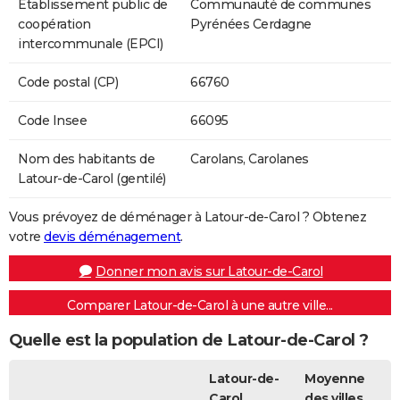
Etablissement public de
Communauté de communes
coopération
Pyrénées Cerdagne
intercommunale (EPCI)
Code postal (CP)
66760
Code Insee
66095
Nom des habitants de
Carolans, Carolanes
Latour-de-Carol (gentilé)
Vous prévoyez de déménager à Latour-de-Carol ? Obtenez
votre
devis déménagement
.
Donner mon avis sur Latour-de-Carol
Comparer Latour-de-Carol à une autre ville...
Quelle est la population de Latour-de-Carol ?
Latour-de-
Moyenne
Carol
des villes