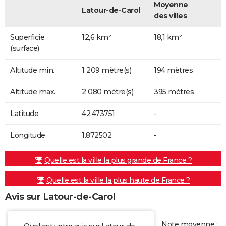
Moyenne
Latour-de-Carol
des villes
Superficie
12,6 km²
18,1 km²
(surface)
Altitude min.
1 209 mètre(s)
194 mètres
Altitude max.
2 080 mètre(s)
395 mètres
Latitude
42.473751
-
Longitude
1.872502
-
Quelle est la ville la plus grande de France ?
Quelle est la ville la plus haute de France ?
Avis sur Latour-de-Carol
Note moyenne :