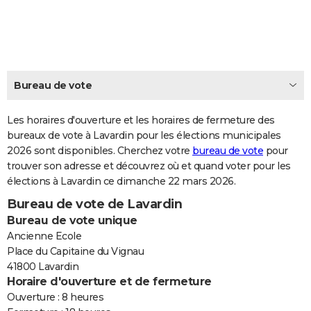
City break
Voyage de noces
Climat
Destinations
Voyage nature
Forum
+
PHOTO
GUIDES D'ACHAT
BONS PLANS
Bureau de vote
CARTE DE VOEUX
Les horaires d'ouverture et les horaires de fermeture des
Carte Bonne année
Carte Pâques
Carte de Noël
Carte Saint-Valentin
Carte d'anniversaire
DICTIONNAIRE
bureaux de vote à Lavardin pour les élections municipales
2026 sont disponibles. Cherchez votre
bureau de vote
pour
Biographies
Expressions
Dictionnaire
Citations
Proverbes
PROGRAMME TV
trouver son adresse et découvrez où et quand voter pour les
élections à Lavardin ce dimanche 22 mars 2026.
COPAINS D'AVANT
Bureau de vote de Lavardin
Se connecter
Collèges
Universités
Service militaire
S'inscrire
Lycées
Primaires
Entreprises
Avis de recherche
AVIS DE DÉCÈS
Bureau de vote unique
Ancienne Ecole
FORUM
Place du Capitaine du Vignau
41800 Lavardin
Lifestyle
Sport
Television
Cinema
Bricolage
Culture
Auto
Voyage
Horaire d'ouverture et de fermeture
Ouverture : 8 heures