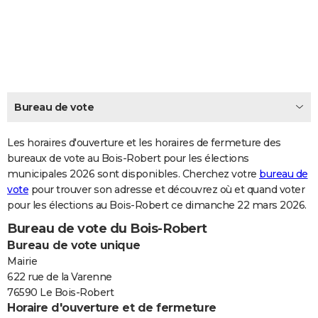
City break
Voyage de noces
Climat
Destinations
Voyage nature
Forum
+
PHOTO
GUIDES D'ACHAT
BONS PLANS
CARTE DE VOEUX
Bureau de vote
Carte Bonne année
Carte Pâques
Carte de Noël
Carte Saint-Valentin
Carte d'anniversaire
DICTIONNAIRE
Les horaires d'ouverture et les horaires de fermeture des
Biographies
Expressions
bureaux de vote au Bois-Robert pour les élections
Dictionnaire
Citations
Proverbes
PROGRAMME TV
municipales 2026 sont disponibles. Cherchez votre
bureau de
vote
pour trouver son adresse et découvrez où et quand voter
COPAINS D'AVANT
pour les élections au Bois-Robert ce dimanche 22 mars 2026.
Se connecter
Collèges
Universités
Service militaire
S'inscrire
Lycées
Primaires
Entreprises
Avis de recherche
AVIS DE DÉCÈS
Bureau de vote du Bois-Robert
Bureau de vote unique
FORUM
Mairie
Lifestyle
Sport
Television
Cinema
Bricolage
Culture
Auto
Voyage
622 rue de la Varenne
76590 Le Bois-Robert
Horaire d'ouverture et de fermeture