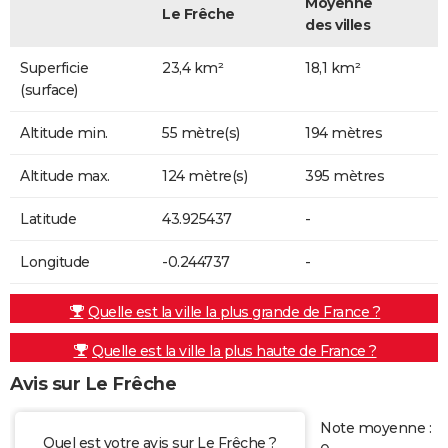
Moyenne
Le Frêche
des villes
Superficie
23,4 km²
18,1 km²
(surface)
Altitude min.
55 mètre(s)
194 mètres
Altitude max.
124 mètre(s)
395 mètres
Latitude
43.925437
-
Longitude
-0.244737
-
Quelle est la ville la plus grande de France ?
Quelle est la ville la plus haute de France ?
Avis sur Le Frêche
Note moyenne :
Quel est votre avis sur Le Frêche ?