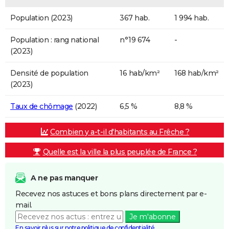
Population (2023)
367 hab.
1 994 hab.
Population : rang national
n°19 674
-
(2023)
Densité de population
16 hab/km²
168 hab/km²
(2023)
Taux de chômage
(2022)
6,5 %
8,8 %
Combien y a-t-il d'habitants au Frêche ?
Quelle est la ville la plus peuplée de France ?
A ne pas manquer
Recevez nos astuces et bons plans directement par e-
mail.
Je m'abonne
En savoir plus sur notre politique de confidentialité