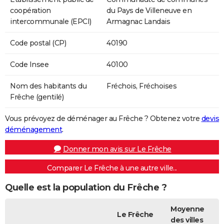
coopération
du Pays de Villeneuve en
intercommunale (EPCI)
Armagnac Landais
Code postal (CP)
40190
Code Insee
40100
Nom des habitants du
Fréchois, Fréchoises
Frêche (gentilé)
Vous prévoyez de déménager au Frêche ? Obtenez votre
devis
déménagement
.
Donner mon avis sur Le Frêche
Comparer Le Frêche à une autre ville...
Quelle est la population du Frêche ?
Moyenne
Le Frêche
des villes