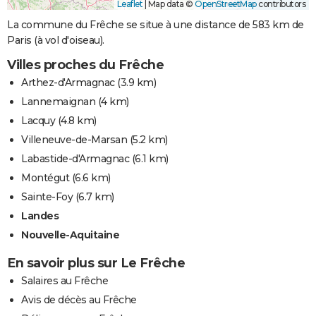
Leaflet
|
Map data ©
OpenStreetMap
contributors
La commune du Frêche se situe à une distance de 583 km de
Paris (à vol d'oiseau).
Villes proches du Frêche
Arthez-d'Armagnac
(3.9 km)
Lannemaignan
(4 km)
Lacquy
(4.8 km)
Villeneuve-de-Marsan
(5.2 km)
Labastide-d'Armagnac
(6.1 km)
Montégut
(6.6 km)
Sainte-Foy
(6.7 km)
Landes
Nouvelle-Aquitaine
En savoir plus sur Le Frêche
Salaires au Frêche
Avis de décès au Frêche