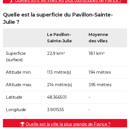
Quelles sont les villes les plus touristiques de France ?
Quelle est la superficie du Pavillon-Sainte-
Julie ?
Le Pavillon-
Moyenne
Sainte-Julie
des villes
Superficie
22,9 km²
18,1 km²
(surface)
Altitude min.
113 mètre(s)
194 mètres
Altitude max.
214 mètre(s)
395 mètres
Latitude
48.366501
-
Longitude
3.901535
-
Quelle est la ville la plus grande de France ?