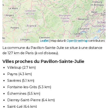
Leaflet
|
Map data ©
OpenStreetMap
contributors
La commune du Pavillon-Sainte-Julie se situe à une distance
de 127 km de Paris (à vol d'oiseau).
Villes proches du Pavillon-Sainte-Julie
Villeloup
(2.7 km)
Payns
(4.3 km)
Savières
(5.1 km)
Fontaine-les-Grès
(5.3 km)
Échemines
(5.5 km)
Dierrey-Saint-Pierre
(6.4 km)
Saint-Lyé
(6.4 km)