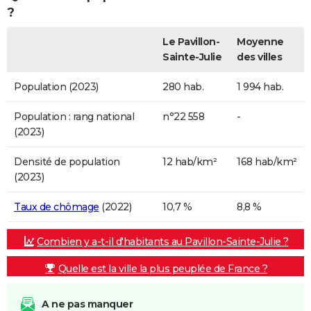
?
Le Pavillon-
Moyenne
Sainte-Julie
des villes
Population (2023)
280 hab.
1 994 hab.
Population : rang national
n°22 558
-
(2023)
Densité de population
12 hab/km²
168 hab/km²
(2023)
Taux de chômage
(2022)
10,7 %
8,8 %
Combien y a-t-il d'habitants au Pavillon-Sainte-Julie ?
Quelle est la ville la plus peuplée de France ?
A ne pas manquer