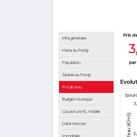
Prix d
Infos générales
3
Mairie du Pondy
par
Population
Salaires au Pondy
Evolut
Prix de l'eau
(sour
Budget municipal
3
Couverture 5G, mobile
Tarif de l'eau (€/m3)
Débit Internet
2
Immobilier