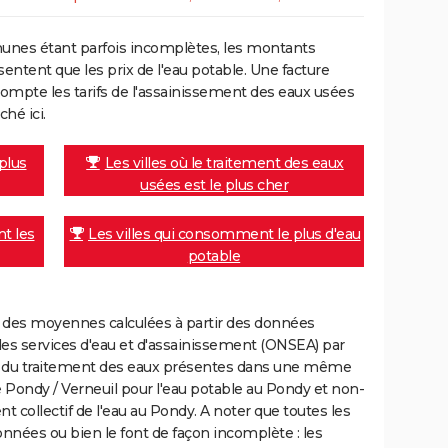
unes étant parfois incomplètes, les montants
ntent que les prix de l'eau potable. Une facture
mpte les tarifs de l'assainissement des eaux usées
ché ici.
 plus
Les villes où le traitement des eaux
usées est le plus cher
nt les
Les villes qui consomment le plus d'eau
potable
nt des moyennes calculées à partir des données
des services d'eau et d'assainissement (ONSEA) par
rge du traitement des eaux présentes dans une même
ondy / Verneuil pour l'eau potable au Pondy et non-
collectif de l'eau au Pondy. A noter que toutes les
onnées ou bien le font de façon incomplète : les