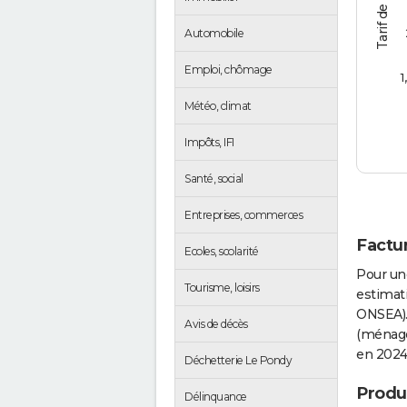
Automobile
Emploi, chômage
1
Météo, climat
Impôts, IFI
Santé, social
Entreprises, commerces
Factur
Ecoles, scolarité
Pour un
Tourisme, loisirs
estimati
ONSEA).
Avis de décès
(ménages
en 2024
Déchetterie Le Pondy
Produc
Délinquance