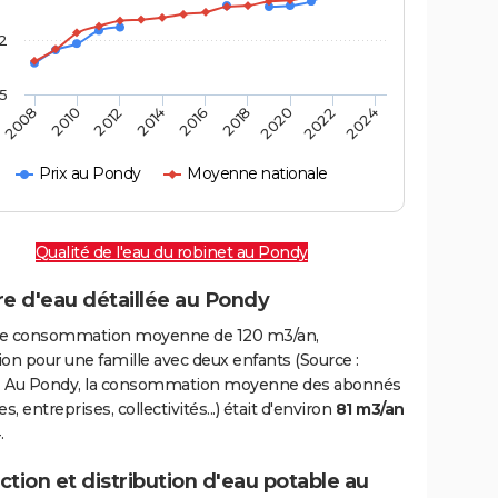
2
,5
2016
2020
2010
2024
2014
2018
2008
2022
2012
Prix au Pondy
Moyenne nationale
Qualité de l'eau du robinet au Pondy
e d'eau détaillée au Pondy
e consommation moyenne de 120 m3/an,
on pour une famille avec deux enfants (Source :
 Au Pondy, la consommation moyenne des abonnés
, entreprises, collectivités...) était d'environ
81 m3/an
.
tion et distribution d'eau potable au