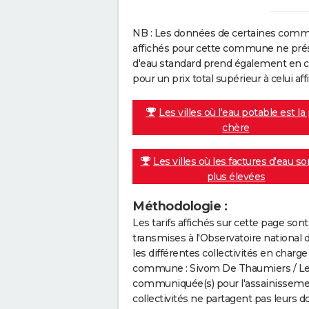
NB : Les données de certaines comm
affichés pour cette commune ne prése
d'eau standard prend également en co
pour un prix total supérieur à celui affi
Les villes où l'eau potable est la
chère
Les villes où les factures d'eau so
plus élevées
Méthodologie :
Les tarifs affichés sur cette page so
transmises à l'Observatoire national 
les différentes collectivités en cha
commune : Sivom De Thaumiers / Le P
communiquée(s) pour l'assainissement 
collectivités ne partagent pas leurs d