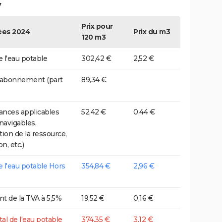
y
Prix pour
es 2024
Prix du m3
120 m3
e l'eau potable
302,42 €
2,52 €
 abonnement (part
89,34 €
nces applicables
52,42 €
0,44 €
 navigables,
tion de la ressource,
on, etc.)
de l'eau potable Hors
354,84 €
2,96 €
t de la TVA à 5,5%
19,52 €
0,16 €
tal de l'eau potable
374,35 €
3,12 €