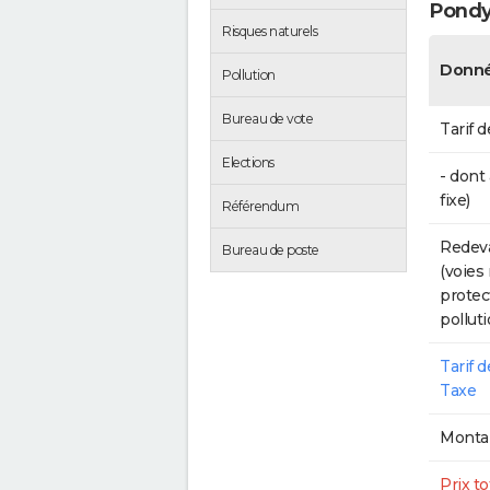
Pond
Risques naturels
Donné
Pollution
Bureau de vote
Tarif d
Elections
- dont
fixe)
Référendum
Redeva
Bureau de poste
(voies
protec
polluti
Tarif 
Taxe
Montan
Prix to