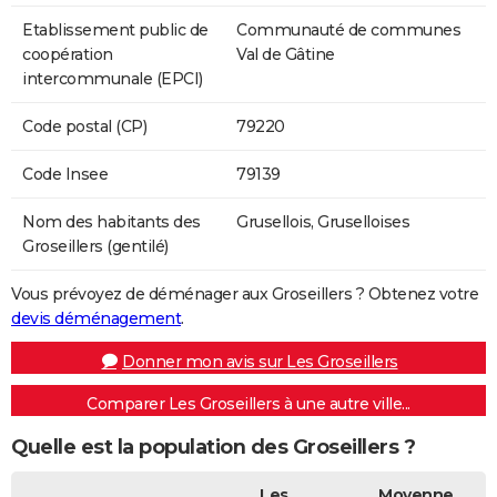
Etablissement public de
Communauté de communes
coopération
Val de Gâtine
intercommunale (EPCI)
Code postal (CP)
79220
Code Insee
79139
Nom des habitants des
Grusellois, Gruselloises
Groseillers (gentilé)
Vous prévoyez de déménager aux Groseillers ? Obtenez votre
devis déménagement
.
Donner mon avis sur Les Groseillers
Comparer Les Groseillers à une autre ville...
Quelle est la population des Groseillers ?
Les
Moyenne