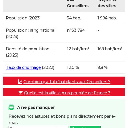
Groseillers
des villes
Population (2023)
54 hab.
1 994 hab.
Population : rang national
n°33 784
-
(2023)
Densité de population
12 hab/km²
168 hab/km²
(2023)
Taux de chômage
(2022)
12,0 %
8,8 %
Combien y a-t-il d'habitants aux Groseillers ?
Quelle est la ville la plus peuplée de France ?
A ne pas manquer
Recevez nos astuces et bons plans directement par e-
mail.