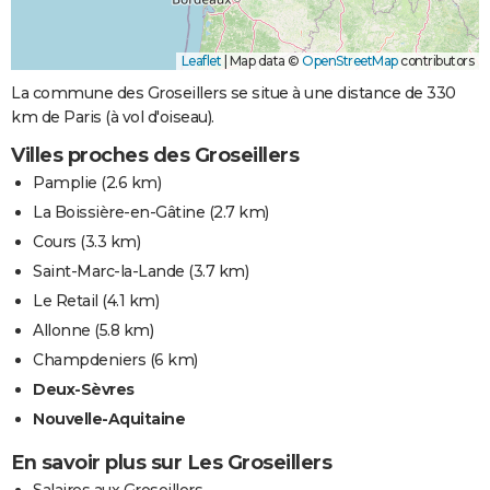
Leaflet
|
Map data ©
OpenStreetMap
contributors
La commune des Groseillers se situe à une distance de 330
km de Paris (à vol d'oiseau).
Villes proches des Groseillers
Pamplie
(2.6 km)
La Boissière-en-Gâtine
(2.7 km)
Cours
(3.3 km)
Saint-Marc-la-Lande
(3.7 km)
Le Retail
(4.1 km)
Allonne
(5.8 km)
Champdeniers
(6 km)
Deux-Sèvres
Nouvelle-Aquitaine
En savoir plus sur Les Groseillers