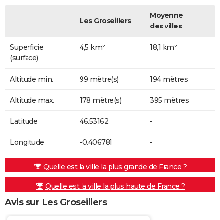
Moyenne
Les Groseillers
des villes
Superficie
4,5 km²
18,1 km²
(surface)
Altitude min.
99 mètre(s)
194 mètres
Altitude max.
178 mètre(s)
395 mètres
Latitude
46.53162
-
Longitude
-0.406781
-
Quelle est la ville la plus grande de France ?
Quelle est la ville la plus haute de France ?
Avis sur Les Groseillers