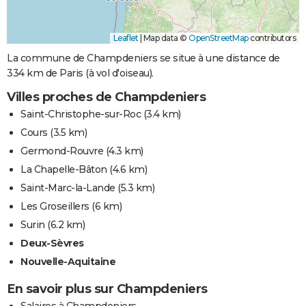
Leaflet
|
Map data ©
OpenStreetMap
contributors
La commune de Champdeniers se situe à une distance de
334 km de Paris (à vol d'oiseau).
Villes proches de Champdeniers
Saint-Christophe-sur-Roc
(3.4 km)
Cours
(3.5 km)
Germond-Rouvre
(4.3 km)
La Chapelle-Bâton
(4.6 km)
Saint-Marc-la-Lande
(5.3 km)
Les Groseillers
(6 km)
Surin
(6.2 km)
Deux-Sèvres
Nouvelle-Aquitaine
En savoir plus sur Champdeniers