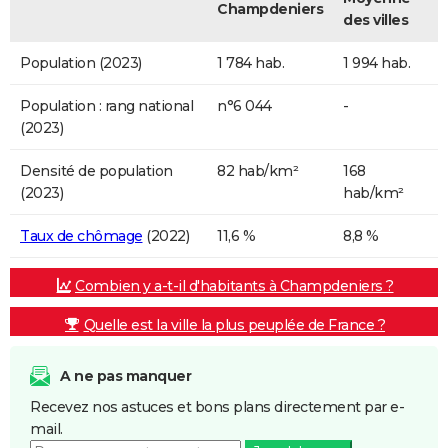
Champdeniers
des villes
Population (2023)
1 784 hab.
1 994 hab.
Population : rang national
n°6 044
-
(2023)
Densité de population
82 hab/km²
168
(2023)
hab/km²
Taux de chômage
(2022)
11,6 %
8,8 %
Combien y a-t-il d'habitants à Champdeniers ?
Quelle est la ville la plus peuplée de France ?
A ne pas manquer
Recevez nos astuces et bons plans directement par e-
mail.