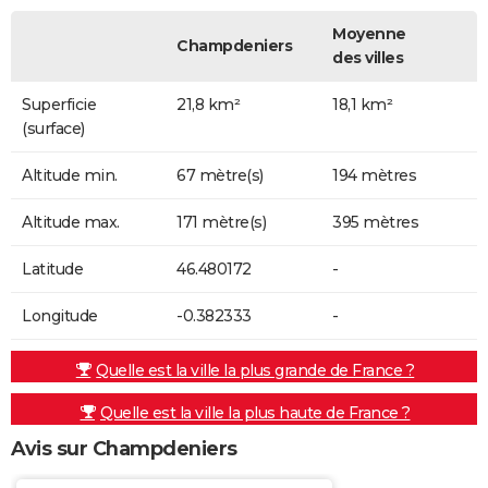
Moyenne
Champdeniers
des villes
Superficie
21,8 km²
18,1 km²
(surface)
Altitude min.
67 mètre(s)
194 mètres
Altitude max.
171 mètre(s)
395 mètres
Latitude
46.480172
-
Longitude
-0.382333
-
Quelle est la ville la plus grande de France ?
Quelle est la ville la plus haute de France ?
Avis sur Champdeniers