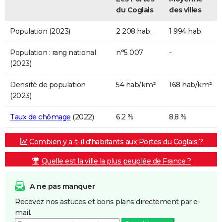
du Coglais
des villes
Population (2023)
2 208 hab.
1 994 hab.
Population : rang national
n°5 007
-
(2023)
Densité de population
54 hab/km²
168 hab/km²
(2023)
Taux de chômage
(2022)
6,2 %
8,8 %
Combien y a-t-il d'habitants aux Portes du Coglais ?
Quelle est la ville la plus peuplée de France ?
A ne pas manquer
Recevez nos astuces et bons plans directement par e-
mail.