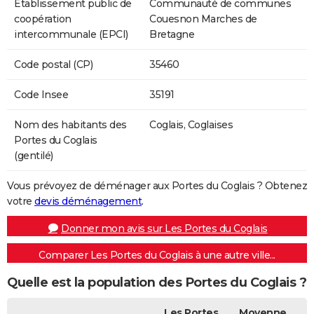
Etablissement public de
Communauté de communes
coopération
Couesnon Marches de
intercommunale (EPCI)
Bretagne
Code postal (CP)
35460
Code Insee
35191
Nom des habitants des
Coglais, Coglaises
Portes du Coglais
(gentilé)
Vous prévoyez de déménager aux Portes du Coglais ? Obtenez
votre
devis déménagement
.
Donner mon avis sur Les Portes du Coglais
Comparer Les Portes du Coglais à une autre ville...
Quelle est la population des Portes du Coglais ?
Les Portes
Moyenne