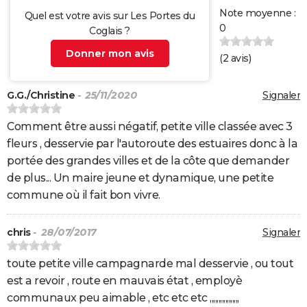
Note moyenne :
Quel est votre avis sur Les Portes du
0
Coglais ?
Donner mon avis
(
2
avis)
G.G./Christine
- 25/11/2020
Signaler
Comment être aussi négatif, petite ville classée avec 3
fleurs , desservie par l'autoroute des estuaires donc à la
portée des grandes villes et de la côte que demander
de plus... Un maire jeune et dynamique, une petite
commune où il fait bon vivre.
chris
- 28/07/2017
Signaler
toute petite ville campagnarde mal desservie , ou tout
est a revoir , route en mauvais état , employè
communaux peu aimable , etc etc etc ,,,,,,,,,,,,,,,,,