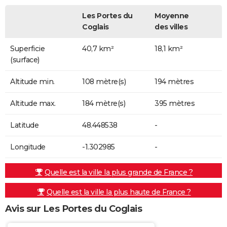
Les Portes du
Moyenne
Coglais
des villes
Superficie
40,7 km²
18,1 km²
(surface)
Altitude min.
108 mètre(s)
194 mètres
Altitude max.
184 mètre(s)
395 mètres
Latitude
48.448538
-
Longitude
-1.302985
-
Quelle est la ville la plus grande de France ?
Quelle est la ville la plus haute de France ?
Avis sur Les Portes du Coglais