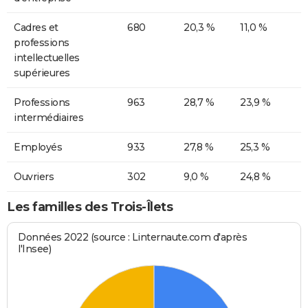
Cadres et
680
20,3 %
11,0 %
professions
intellectuelles
supérieures
Professions
963
28,7 %
23,9 %
intermédiaires
Employés
933
27,8 %
25,3 %
Ouvriers
302
9,0 %
24,8 %
Les familles des Trois-Îlets
Données 2022 (source : Linternaute.com d'après
l'Insee)