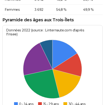
Femmes
3 692
54,8 %
49,9 %
Pyramide des âges aux Trois-Îlets
Données 2022 (source : Linternaute.com d'après
l'Insee)
0 - 14 ans
15 - 29 ans
30 - 44 ans