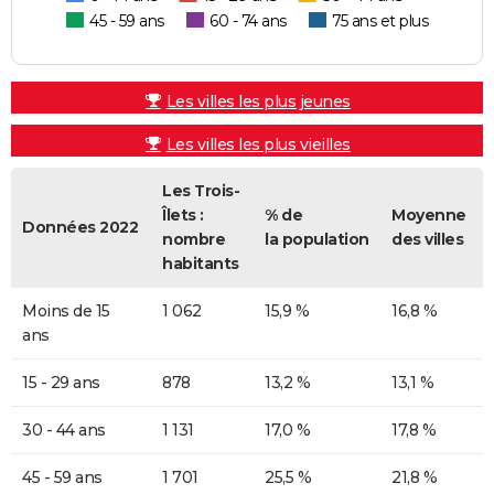
45 - 59 ans
60 - 74 ans
75 ans et plus
Les villes les plus jeunes
Les villes les plus vieilles
Les Trois-
Îlets :
% de
Moyenne
Données 2022
nombre
la population
des villes
habitants
Moins de 15
1 062
15,9 %
16,8 %
ans
15 - 29 ans
878
13,2 %
13,1 %
30 - 44 ans
1 131
17,0 %
17,8 %
45 - 59 ans
1 701
25,5 %
21,8 %