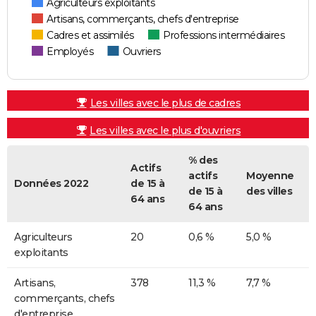
Agriculteurs exploitants
Artisans, commerçants, chefs d'entreprise
Cadres et assimilés
Professions intermédiaires
Employés
Ouvriers
Les villes avec le plus de cadres
Les villes avec le plus d'ouvriers
% des
Actifs
actifs
Moyenne
Données 2022
de 15 à
de 15 à
des villes
64 ans
64 ans
Agriculteurs
20
0,6 %
5,0 %
exploitants
Artisans,
378
11,3 %
7,7 %
commerçants, chefs
d'entreprise