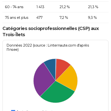
60 - 74 ans
1 413
21,2 %
21,3 %
75 ans et plus
477
7,2 %
9,3 %
Catégories socioprofessionnelles (CSP) aux
Trois-Îlets
Données 2022 (source : Linternaute.com d'après
l'Insee)