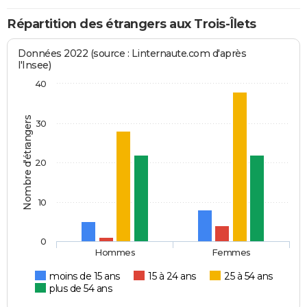
Répartition des étrangers aux Trois-Îlets
Données 2022 (source : Linternaute.com d'après
l'Insee)
40
Nombre d'étrangers
30
20
10
0
Hommes
Femmes
moins de 15 ans
15 à 24 ans
25 à 54 ans
plus de 54 ans