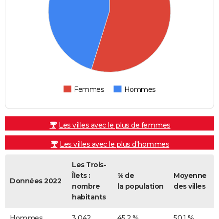
Femmes
Hommes
Les villes avec le plus de femmes
Les villes avec le plus d'hommes
Les Trois-
Îlets :
% de
Moyenne
Données 2022
nombre
la population
des villes
habitants
Hommes
3 042
45,2 %
50,1 %