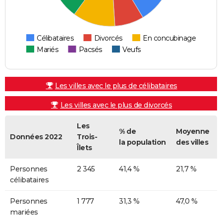
Célibataires
Divorcés
En concubinage
Mariés
Pacsés
Veufs
Les villes avec le plus de célibataires
Les villes avec le plus de divorcés
Les
% de
Moyenne
Données 2022
Trois-
la population
des villes
Îlets
Personnes
2 345
41,4 %
21,7 %
célibataires
Personnes
1 777
31,3 %
47,0 %
mariées