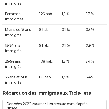
immigrés
Femmes
126 hab.
1,9 %
5,3 %
immigrées
Moins de 15 ans
8 hab.
0,1 %
0,5 %
immigrés
15-24 ans
5 hab.
0,1 %
0,9 %
immigrés
25-54 ans
108 hab.
1,6 %
5,4 %
immigrés
55 ans et plus
86 hab.
1,3 %
3,4 %
immigrés
Répartition des immigrés aux Trois-Îlets
Données 2022 (source : Linternaute.com d'après
l'Insee)