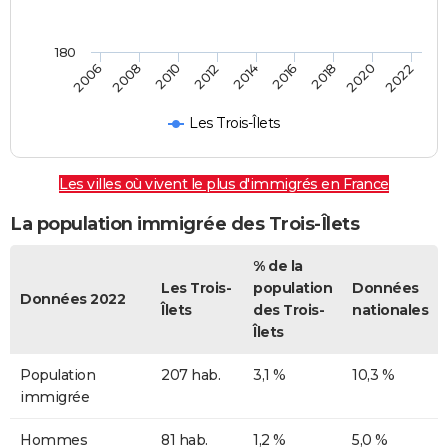
180
2022
2014
2006
2008
2016
2018
2010
2020
2012
Les Trois-Îlets
Les villes où vivent le plus d'immigrés en France
La population immigrée des Trois-Îlets
% de la
Les Trois-
population
Données
Données 2022
Îlets
des Trois-
nationales
Îlets
Population
207 hab.
3,1 %
10,3 %
immigrée
Hommes
81 hab.
1,2 %
5,0 %