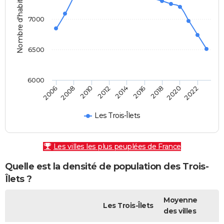
Nombre d'habitants
7000
6500
6000
2010
2016
2022
2006
2012
2018
2008
2014
2020
Les Trois-Îlets
Les villes les plus peuplées de France
Quelle est la densité de population des Trois-
Îlets ?
Moyenne
Les Trois-Îlets
des villes