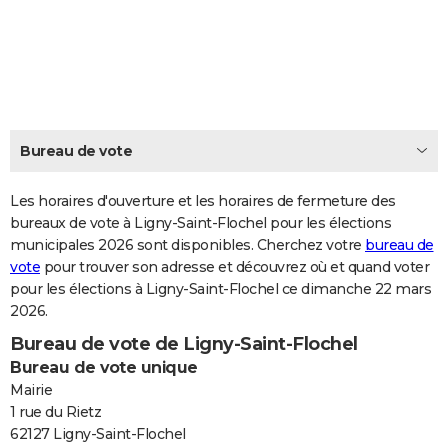
City break
Voyage de noces
Climat
Destinations
Voyage nature
Forum
+
PHOTO
GUIDES D'ACHAT
BONS PLANS
CARTE DE VOEUX
Bureau de vote
Carte Bonne année
Carte Pâques
Carte de Noël
Carte Saint-Valentin
Carte d'anniversaire
DICTIONNAIRE
Les horaires d'ouverture et les horaires de fermeture des
Biographies
Expressions
bureaux de vote à Ligny-Saint-Flochel pour les élections
Dictionnaire
Citations
Proverbes
PROGRAMME TV
municipales 2026 sont disponibles. Cherchez votre
bureau de
vote
pour trouver son adresse et découvrez où et quand voter
COPAINS D'AVANT
pour les élections à Ligny-Saint-Flochel ce dimanche 22 mars
Se connecter
Collèges
Universités
Service militaire
S'inscrire
Lycées
Primaires
Entreprises
Avis de recherche
AVIS DE DÉCÈS
2026.
Bureau de vote de Ligny-Saint-Flochel
FORUM
Bureau de vote unique
Lifestyle
Sport
Television
Cinema
Bricolage
Culture
Auto
Voyage
Mairie
1 rue du Rietz
62127 Ligny-Saint-Flochel