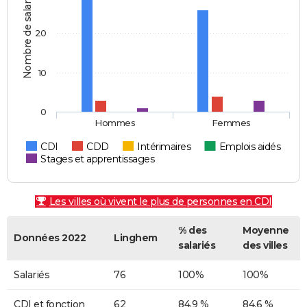
Nombre de salariés
20
10
0
Hommes
Femmes
CDI
CDD
Intérimaires
Emplois aidés
Stages et apprentissages
Les villes où vivent le plus de personnes en CDI
% des
Moyenne
Données 2022
Linghem
salariés
des villes
Salariés
76
100%
100%
CDI et fonction
62
84,9 %
84,6 %