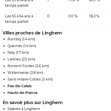
Les 25 à 54 ans à
7
77,8 %
60,1 %
temps partiel
Les 55 à 64 ans à
0
0,0 %
18,2 %
temps partiel
Villes proches de Linghem
Rombly
(1.4 km)
Quernes
(1.4 km)
Rely
(1.7 km)
Liettres
(2.5 km)
Norrent-Fontes
(2.6 km)
Witternesse
(2.8 km)
Saint-Hilaire-Cottes
(3 km)
Pas-de-Calais
Hauts-de-France
En savoir plus sur Linghem
Salaires à Linghem