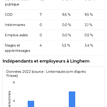
publique
CDD
7
9,6 %
9,5 %
Intérimaires
0
0,0 %
2,1 %
Emplois aidés
0
0,0 %
0,5 %
Stages et
4
5,5 %
3,4 %
apprentissages
Indépendants et employeurs à Linghem
Données 2022 (source : Linternaute.com d'après
l'Insee)
6
4