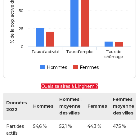
% de la pop. active de 15-64 ans
50
25
0
Taux d'activité
Taux d'emploi
Taux de
chômage
Hommes
Femmes
Quels salaires à Linghem ?
Hommes :
Femmes :
Données
Hommes
moyenne
Femmes
moyenne
2022
des villes
des villes
Part des
54,6 %
52,1 %
44,3 %
47,5 %
actifs