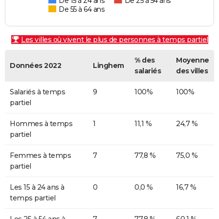
De 15 à 24 ans
De 25 à 54 ans
De 55 à 64 ans
Les villes où vivent le plus de personnes à temps partiel
% des
Moyenne
Données 2022
Linghem
salariés
des villes
Salariés à temps
9
100%
100%
partiel
Hommes à temps
1
11,1 %
24,7 %
partiel
Femmes à temps
7
77,8 %
75,0 %
partiel
Les 15 à 24 ans à
0
0,0 %
16,7 %
temps partiel