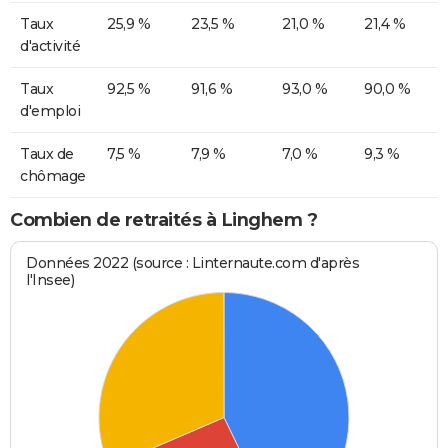
Taux
25,9 %
23,5 %
21,0 %
21,4 %
d'activité
Taux
92,5 %
91,6 %
93,0 %
90,0 %
d'emploi
Taux de
7,5 %
7,9 %
7,0 %
9,3 %
chômage
Combien de retraités à Linghem ?
Données 2022 (source : Linternaute.com d'après
l'Insee)