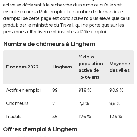
active se déclarant à la recherche d'un emploi, qu'elle soit
inscrite ou non à Pôle emploi. Le nombre de demandeurs
d'emploi de cette page est donc souvent plus élevé que celui
produit par le ministère du Travail, qui ne porte que sur les
personnes effectivement inscrites à Pôle emploi.
Nombre de chômeurs à Linghem
% de la
population
Moyenne
Données 2022
Linghem
active de
des villes
15-64 ans
Actifs en emploi
89
91,8 %
90,9 %
Chômeurs
7
7,2 %
8,8 %
Inactifs
36
17,6 %
12,9 %
Offres d'emploi à Linghem