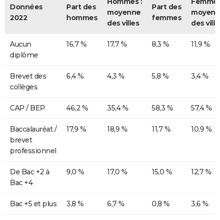
Hommes :
Femmes
Données
Part des
Part des
moyenne
moyenn
2022
hommes
femmes
des villes
des ville
Aucun
16,7 %
17,7 %
8,3 %
11,9 %
diplôme
Brevet des
6,4 %
4,3 %
5,8 %
3,4 %
collèges
CAP / BEP
46,2 %
35,4 %
58,3 %
57,4 %
Baccalauréat /
17,9 %
18,9 %
11,7 %
10,9 %
brevet
professionnel
De Bac +2 à
9,0 %
17,0 %
15,0 %
12,7 %
Bac +4
Bac +5 et plus
3,8 %
6,7 %
0,8 %
3,6 %