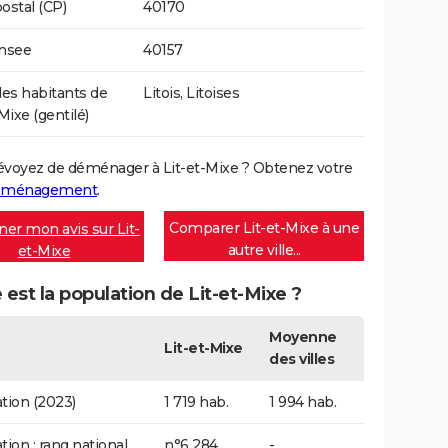
ostal (CP)
40170
Insee
40157
s habitants de
Litois, Litoises
Mixe (gentilé)
évoyez de déménager à Lit-et-Mixe ? Obtenez votre
déménagement
.
Comparer Lit-et-Mixe à une
er mon avis sur Lit-
autre ville...
et-Mixe
 est la population de Lit-et-Mixe ?
Moyenne
Lit-et-Mixe
des villes
tion (2023)
1 719 hab.
1 994 hab.
tion : rang national
n°6 284
-