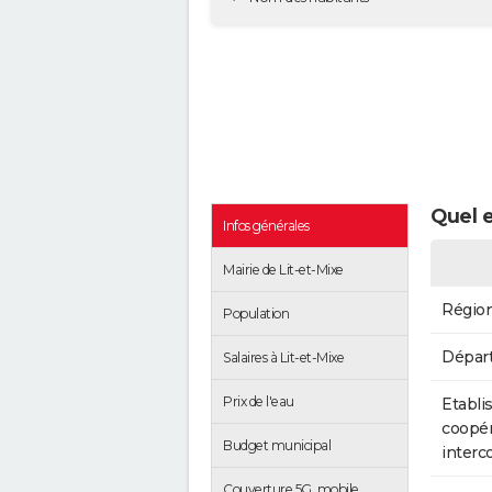
Quel e
Infos générales
Mairie de Lit-et-Mixe
Régio
Population
Dépar
Salaires à Lit-et-Mixe
Prix de l'eau
Etabli
coopér
Budget municipal
inter
Couverture 5G, mobile