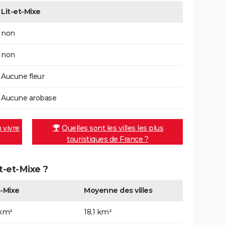
Lit-et-Mixe
non
non
Aucune fleur
Aucune arobase
n vivre
Quelles sont les villes les plus
touristiques de France ?
it-et-Mixe ?
t-Mixe
Moyenne des villes
 km²
18,1 km²