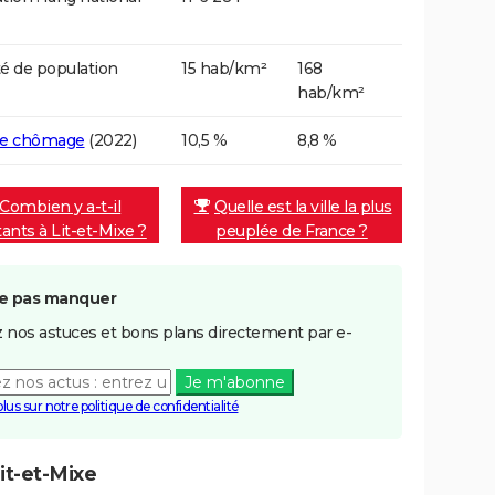
é de population
15 hab/km²
168
hab/km²
de chômage
(2022)
10,5 %
8,8 %
Combien y a-t-il
Quelle est la ville la plus
tants à Lit-et-Mixe ?
peuplée de France ?
e pas manquer
 nos astuces et bons plans directement par e-
Je m'abonne
plus sur notre politique de confidentialité
it-et-Mixe