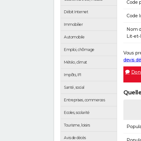
Code p
Débit Internet
Code 
Immobilier
Nom de
Lit-et-
Automobile
Emploi, chômage
Vous pr
devis 
Météo, climat
Donn
Impôts, IFI
Santé, social
Quelle
Entreprises, commerces
Ecoles, scolarité
Tourisme, loisirs
Popula
Avis de décès
Popula