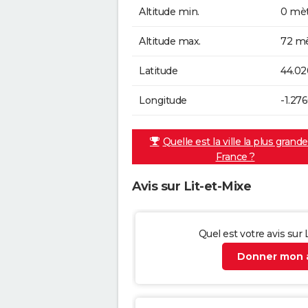
Altitude min.
0 mèt
Altitude max.
72 mè
Latitude
44.0
Longitude
-1.27
Quelle est la ville la plus grand
France ?
Avis sur Lit-et-Mixe
Quel est votre avis sur 
Donner mon a