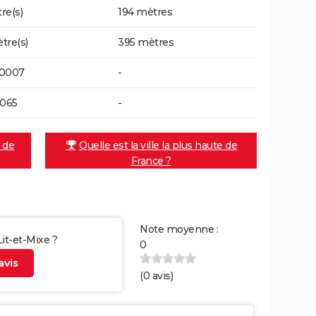
re(s)
194 mètres
tre(s)
395 mètres
20007
-
6065
-
e de
Quelle est la ville la plus haute de
France ?
Note moyenne :
Lit-et-Mixe ?
0
vis
(
0
avis)