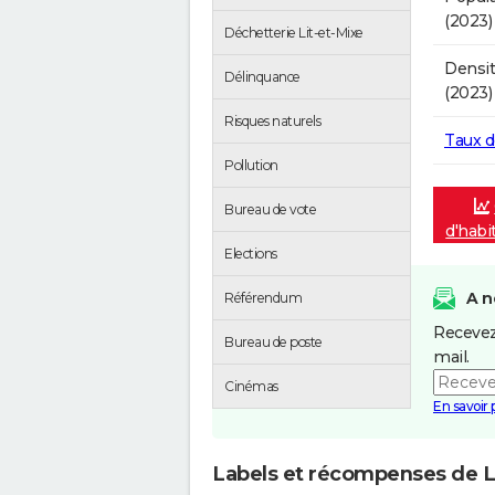
(2023)
Déchetterie Lit-et-Mixe
Densit
Délinquance
(2023)
Risques naturels
Taux 
Pollution
Bureau de vote
d'habi
Elections
A n
Référendum
Recevez
Bureau de poste
mail.
Cinémas
En savoir 
Labels et récompenses de L