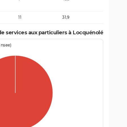
11
31,9
 services aux particuliers à Locquénolé
Insee)