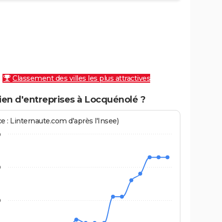
Classement des villes les plus attractives
en d'entreprises à Locquénolé ?
e : Linternaute.com d'après l'Insee)
0
0
0