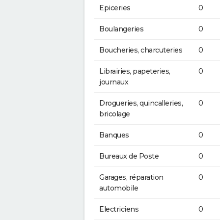
Epiceries
0
Boulangeries
0
Boucheries, charcuteries
0
Librairies, papeteries,
0
journaux
Drogueries, quincalleries,
0
bricolage
Banques
0
Bureaux de Poste
0
Garages, réparation
0
automobile
Electriciens
0