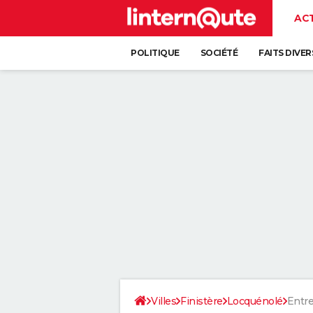
AC
POLITIQUE
SOCIÉTÉ
FAITS DIVER
Villes
Finistère
Locquénolé
Entre