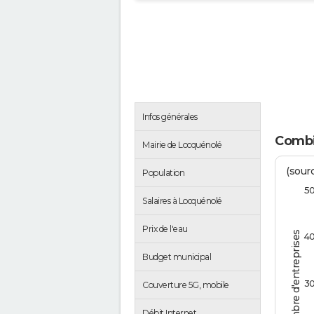
Infos générales
Combi
Mairie de Locquénolé
(sourc
Population
5
Salaires à Locquénolé
Prix de l'eau
Nombre d'entreprises
4
Budget municipal
3
Couverture 5G, mobile
Débit Internet