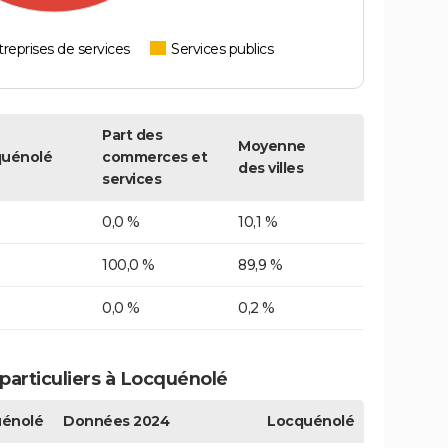
reprises de services
Services publics
Part des
Moyenne
uénolé
commerces et
des villes
services
0,0 %
10,1 %
100,0 %
89,9 %
0,0 %
0,2 %
articuliers à Locquénolé
énolé
Données 2024
Locquénolé