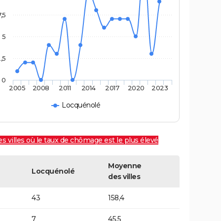
7,5
5
,5
0
2005
2008
2011
2014
2017
2020
2023
Locquénolé
es villes où le taux de chômage est le plus élevé
Moyenne
Locquénolé
des villes
43
158,4
7
45,5