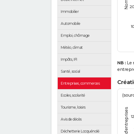
2
Immobilier
Automobile
1
Emploi, chômage
Météo, climat
Impôts, IFI
NB :
Le 
entrepr
Santé, social
Créat
Entreprises, commerces
(sourc
Ecoles, scolarité
Tourisme, loisirs
1
Avis de décès
Déchetterie Locquénolé