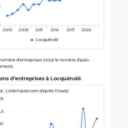
0
0
2005
2008
2011
2014
2017
2020
Locquénolé
nombre d'entreprises inclut le nombre d'auto-
eneurs.
ions d'entreprises à Locquénolé
e : Linternaute.com d'après l'Insee)
15
2,5
10