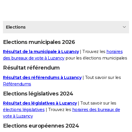
City break
Voyage de noces
Climat
Destinations
Voyage nature
Forum
+
PHOTO
GUIDES D'ACHAT
Elections
BONS PLANS
Elections municipales 2026
CARTE DE VOEUX
Résultat de la municipale à Luzancy
| Trouvez les
horaires
Carte Bonne année
Carte Pâques
Carte de Noël
Carte Saint-Valentin
Carte d'anniversaire
DICTIONNAIRE
des bureaux de vote à Luzancy
pour les élections municipales
Biographies
Expressions
Dictionnaire
Citations
Proverbes
PROGRAMME TV
Résultat référendum
Résultat des référendums à Luzancy
| Tout savoir sur les
COPAINS D'AVANT
Référendums
Se connecter
Collèges
Universités
Service militaire
S'inscrire
Lycées
Primaires
Entreprises
Avis de recherche
AVIS DE DÉCÈS
Elections législatives 2024
FORUM
Résultat des législatives à Luzancy
| Tout savoir sur les
élections législatives
| Trouvez les
horaires des bureaux de
Lifestyle
Sport
Television
Cinema
Bricolage
Culture
Auto
Voyage
vote à Luzancy
Elections européennes 2024