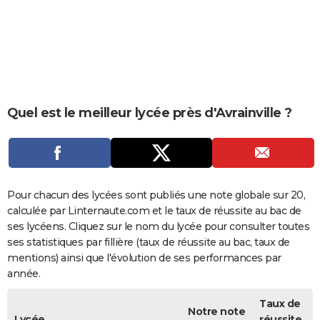
City break
Voyage de noces
Climat
Destinations
Voyage nature
Forum
+
PHOTO
GUIDES D'ACHAT
BONS PLANS
CARTE DE VOEUX
Quel est le meilleur lycée près d'Avrainville ?
Carte Bonne année
Carte Pâques
Carte de Noël
Carte Saint-Valentin
Carte d'anniversaire
DICTIONNAIRE
Biographies
Expressions
Dictionnaire
Citations
Proverbes
PROGRAMME TV
COPAINS D'AVANT
Pour chacun des lycées sont publiés une note globale sur 20,
calculée par Linternaute.com et le taux de réussite au bac de
Se connecter
Collèges
Universités
Service militaire
S'inscrire
Lycées
Primaires
Entreprises
Avis de recherche
AVIS DE DÉCÈS
ses lycéens. Cliquez sur le nom du lycée pour consulter toutes
ses statistiques par fillière (taux de réussite au bac, taux de
FORUM
mentions) ainsi que l'évolution de ses performances par
année.
Lifestyle
Sport
Television
Cinema
Bricolage
Culture
Auto
Voyage
Taux de
Notre note
Lycée
réussite