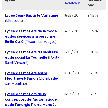
Méthodologie
bac
Lycée Jean-Baptiste Vuillaume
16,65 / 20
94,5 %
(
Mirecourt
)
Lycée des métiers de la mode
14,65 / 20
85,5 %
et des services à la personne
Emile Gallé
(
Thaon-les-Vosges
)
Lycée des métiers du sanitaire
15,18 / 20
87,8 %
et du social La Tournelle
(
Pont-
Saint-Vincent
)
Lycée des métiers entre
10,85 / 20
66,0 %
Meurthe-et-Sânon
(
Dombasle-
sur-Meurthe
)
Lycée des métiers de la
14,93 / 20
86,6 %
conception, de l'automatique
et de l'énergie Pierre Mendès