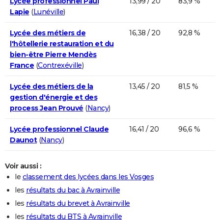
Lycée professionnel Paul
13,99 / 20
83,9 %
Lapie
(
Lunéville
)
Lycée des métiers de
16,38 / 20
92,8 %
l'hôtellerie restauration et du
bien-être Pierre Mendès
France
(
Contrexéville
)
Lycée des métiers de la
13,45 / 20
81,5 %
gestion d'énergie et des
process Jean Prouvé
(
Nancy
)
Lycée professionnel Claude
16,41 / 20
96,6 %
Daunot
(
Nancy
)
Voir aussi :
le
classement des lycées dans les Vosges
les
résultats du bac à Avrainville
les
résultats du brevet à Avrainville
les
résultats du BTS à Avrainville