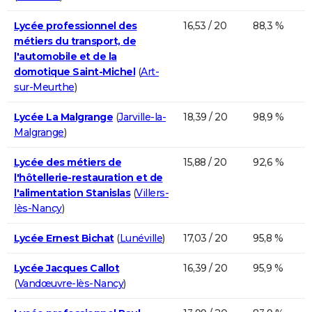
Lycée professionnel des
16,53 / 20
88,3 %
métiers du transport, de
l'automobile et de la
domotique Saint-Michel
(
Art-
sur-Meurthe
)
Lycée La Malgrange
(
Jarville-la-
18,39 / 20
98,9 %
Malgrange
)
Lycée des métiers de
15,88 / 20
92,6 %
l'hôtellerie-restauration et de
l'alimentation Stanislas
(
Villers-
lès-Nancy
)
Lycée Ernest Bichat
(
Lunéville
)
17,03 / 20
95,8 %
Lycée Jacques Callot
16,39 / 20
95,9 %
(
Vandœuvre-lès-Nancy
)