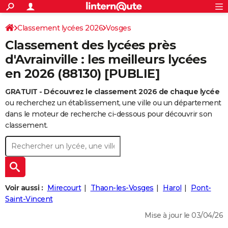
ACTUALITÉS
Connexion
S'inscrire
Classement lycées 2026
Vosges
Rechercher
Société
Education
Villes
Politique
Faits Divers
Monde
+
SPORT
Classement des lycées près
Football
Cyclisme
Forum
Coupe du monde 2026
Tennis
Rugby
CULTURE
d'Avrainville : les meilleurs lycées
en 2026 (88130) [PUBLIE]
TNT
Cinéma
Musique
Programme TV
Streaming
Sorties cinéma
+
FINANCE
GRATUIT - Découvrez le classement 2026 de chaque lycée
Impôts
Immobilier
Banque
Crédit
Retraite
Epargne
Risques naturels par ville
Assurance
AUTO
ou recherchez un établissement, une ville ou un département
Réserver un essai
Berlines
Forum auto
Essais
Citadines
SUV
+
dans le moteur de recherche ci-dessous pour découvrir son
HIGH-TECH
classement.
Meilleur smartphone
Ordinateurs
Guide high-tech
Mobiles
Internet
Jeux vidéo
+
BRICOLAGE
Aménagement intérieur
Cuisine
Jardinage
+
Forum
Extérieur
Salle de bains
Rangement
WEEK-END
Escapades
Expositions
Week-end nature
Guides de France
Patrimoine
Musées
+
LIFESTYLE
Voir aussi :
Mirecourt
Thaon-les-Vosges
Harol
Pont-
Bien-être
Mode
+
Art de vivre
Loisirs
Modes de vie
Saint-Vincent
SANTE
Mise à jour le 03/04/26
Guide de la santé
Médicaments
+
Alimentation
Maladies
Sommeil
VOYAGE