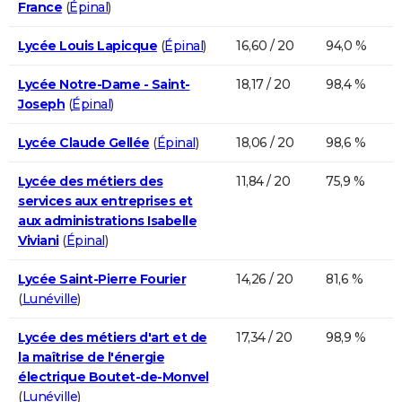
France
(
Épinal
)
Lycée Louis Lapicque
(
Épinal
)
16,60 / 20
94,0 %
Lycée Notre-Dame - Saint-
18,17 / 20
98,4 %
Joseph
(
Épinal
)
Lycée Claude Gellée
(
Épinal
)
18,06 / 20
98,6 %
Lycée des métiers des
11,84 / 20
75,9 %
services aux entreprises et
aux administrations Isabelle
Viviani
(
Épinal
)
Lycée Saint-Pierre Fourier
14,26 / 20
81,6 %
(
Lunéville
)
Lycée des métiers d'art et de
17,34 / 20
98,9 %
la maîtrise de l'énergie
électrique Boutet-de-Monvel
(
Lunéville
)