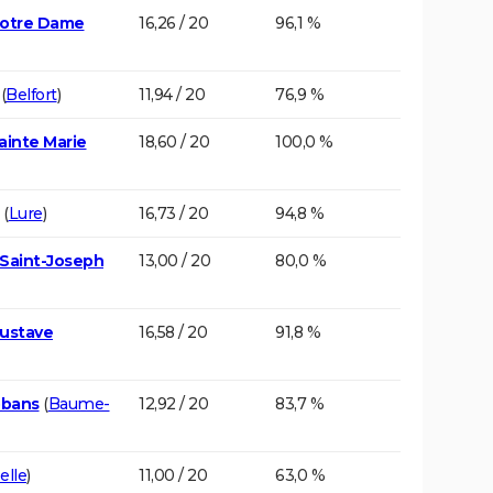
Notre Dame
16,26 / 20
96,1 %
(
Belfort
)
11,94 / 20
76,9 %
ainte Marie
18,60 / 20
100,0 %
(
Lure
)
16,73 / 20
94,8 %
 Saint-Joseph
13,00 / 20
80,0 %
Gustave
16,58 / 20
91,8 %
bbans
(
Baume-
12,92 / 20
83,7 %
elle
)
11,00 / 20
63,0 %