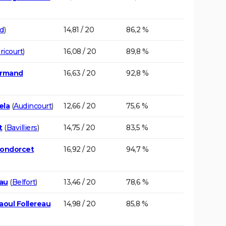
d
)
14,81 / 20
86,2 %
ricourt
)
16,08 / 20
89,8 %
Armand
16,63 / 20
92,8 %
ela
(
Audincourt
)
12,66 / 20
75,6 %
t
(
Bavilliers
)
14,75 / 20
83,5 %
Condorcet
16,92 / 20
94,7 %
eau
(
Belfort
)
13,46 / 20
78,6 %
aoul Follereau
14,98 / 20
85,8 %