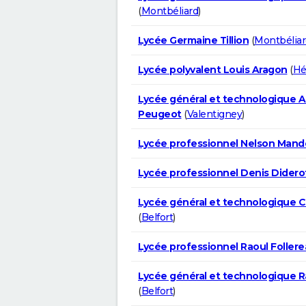
(
Montbéliard
)
Lycée Germaine Tillion
(
Montbéliar
Lycée polyvalent Louis Aragon
(
Hé
Lycée général et technologique 
Peugeot
(
Valentigney
)
Lycée professionnel Nelson Mand
Lycée professionnel Denis Didero
Lycée général et technologique 
(
Belfort
)
Lycée professionnel Raoul Foller
Lycée général et technologique R
(
Belfort
)