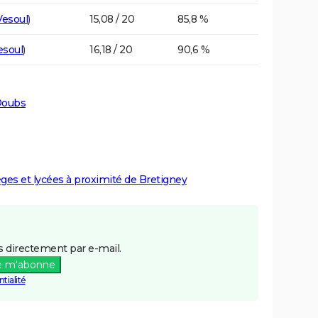
Vesoul
)
15,08 / 20
85,8 %
esoul
)
16,18 / 20
90,6 %
Doubs
lèges et lycées à proximité de Bretigney
 directement par e-mail.
e m'abonne
tialité