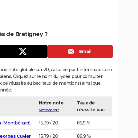
rès de Bretigney ?
Email
une note globale sur 20, calculée par Linternaute.com
ycéens. Cliquez sur le nom du lycée pour consulter
aux de réussite au bac, taux de mentions) ainsi que
année.
Notre note
Taux de
réussite bac
Méthodologie
s
(
Montbéliard
)
15,39 / 20
85,9 %
eorges Cuvier
15,79 / 20
89,9 %