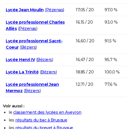
Lycée Jean Moulin
(
Pézenas
)
17,05 / 20
97,0 %
Lycée professionnel Charles
16,15 / 20
93,0 %
Alliès
(
Pézenas
)
Lycée professionnel Sacré-
16,60 / 20
91,5 %
Coeur
(
Béziers
)
Lycée Henri IV
(
Béziers
)
16,47 / 20
95,7 %
Lycée La Trinité
(
Béziers
)
18,85 / 20
100,0 %
Lycée professionnel Jean
12,71 / 20
77,6 %
Mermoz
(
Béziers
)
Voir aussi :
le
classement des lycées en Aveyron
les
résultats du bac à Brusque
les
résultats du brevet à Brusque