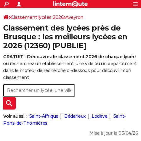
ACTUALITÉS
Connexion
S'inscrire
Classement lycées 2026
Aveyron
Rechercher
Société
Education
Villes
Politique
Faits Divers
Monde
+
SPORT
Classement des lycées près de
Football
Cyclisme
Forum
Coupe du monde 2026
Tennis
Rugby
CULTURE
Brusque : les meilleurs lycées en
2026 (12360) [PUBLIE]
TNT
Cinéma
Musique
Programme TV
Streaming
Sorties cinéma
+
FINANCE
GRATUIT - Découvrez le classement 2026 de chaque lycée
Impôts
Immobilier
Banque
Crédit
Retraite
Epargne
Risques naturels par ville
Assurance
AUTO
ou recherchez un établissement, une ville ou un département
Réserver un essai
Berlines
Forum auto
Essais
Citadines
SUV
+
dans le moteur de recherche ci-dessous pour découvrir son
HIGH-TECH
classement.
Meilleur smartphone
Ordinateurs
Guide high-tech
Mobiles
Internet
Jeux vidéo
+
BRICOLAGE
Aménagement intérieur
Cuisine
Jardinage
+
Forum
Extérieur
Salle de bains
Rangement
WEEK-END
Escapades
Expositions
Week-end nature
Guides de France
Patrimoine
Musées
+
LIFESTYLE
Voir aussi :
Saint-Affrique
Bédarieux
Lodève
Saint-
Bien-être
Mode
+
Art de vivre
Loisirs
Modes de vie
Pons-de-Thomières
SANTE
Mise à jour le 03/04/26
Guide de la santé
Médicaments
+
Alimentation
Maladies
Sommeil
VOYAGE