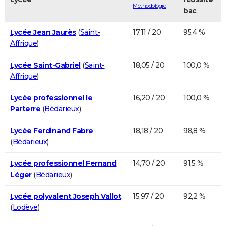
Méthodologie
bac
Lycée Jean Jaurès
(
Saint-
17,11 / 20
95,4 %
Affrique
)
Lycée Saint-Gabriel
(
Saint-
18,05 / 20
100,0 %
Affrique
)
Lycée professionnel le
16,20 / 20
100,0 %
Parterre
(
Bédarieux
)
Lycée Ferdinand Fabre
18,18 / 20
98,8 %
(
Bédarieux
)
Lycée professionnel Fernand
14,70 / 20
91,5 %
Léger
(
Bédarieux
)
Lycée polyvalent Joseph Vallot
15,97 / 20
92,2 %
(
Lodève
)