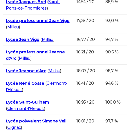
Lycée Jacques Brel
(
Saint-
14,54 / 20
88,9 %
Pons-de-Thomières
)
Lycée professionnel Jean Vigo
17,25 / 20
93,0 %
(
Millau
)
Lycée Jean Vigo
(
Millau
)
16,77 / 20
94,7 %
Lycée professionnel Jeanne
16,21 / 20
90,6 %
d'Arc
(
Millau
)
Lycée Jeanne d'Arc
(
Millau
)
18,07 / 20
98,7 %
Lycée René Gosse
(
Clermont-
16,41 / 20
94,6 %
l'Hérault
)
Lycée Saint-Guilhem
18,95 / 20
100,0 %
(
Clermont-l'Hérault
)
Lycée polyvalent Simone Veil
18,01 / 20
97,7 %
(
Gignac
)