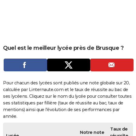
City break
Voyage de noces
Climat
Destinations
Voyage nature
Forum
+
PHOTO
GUIDES D'ACHAT
BONS PLANS
CARTE DE VOEUX
Quel est le meilleur lycée près de Brusque ?
Carte Bonne année
Carte Pâques
Carte de Noël
Carte Saint-Valentin
Carte d'anniversaire
DICTIONNAIRE
Biographies
Expressions
Dictionnaire
Citations
Proverbes
PROGRAMME TV
COPAINS D'AVANT
Pour chacun des lycées sont publiés une note globale sur 20,
calculée par Linternaute.com et le taux de réussite au bac de
Se connecter
Collèges
Universités
Service militaire
S'inscrire
Lycées
Primaires
Entreprises
Avis de recherche
AVIS DE DÉCÈS
ses lycéens. Cliquez sur le nom du lycée pour consulter toutes
ses statistiques par fillière (taux de réussite au bac, taux de
FORUM
mentions) ainsi que l'évolution de ses performances par
année.
Lifestyle
Sport
Television
Cinema
Bricolage
Culture
Auto
Voyage
Taux de
Notre note
Lycée
réussite