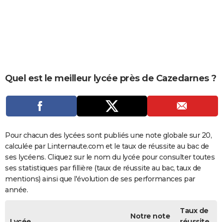
City break
Voyage de noces
Climat
Destinations
Voyage nature
Forum
+
PHOTO
GUIDES D'ACHAT
BONS PLANS
CARTE DE VOEUX
Quel est le meilleur lycée près de Cazedarnes ?
Carte Bonne année
Carte Pâques
Carte de Noël
Carte Saint-Valentin
Carte d'anniversaire
DICTIONNAIRE
Biographies
Expressions
Dictionnaire
Citations
Proverbes
PROGRAMME TV
COPAINS D'AVANT
Pour chacun des lycées sont publiés une note globale sur 20,
calculée par Linternaute.com et le taux de réussite au bac de
Se connecter
Collèges
Universités
Service militaire
S'inscrire
Lycées
Primaires
Entreprises
Avis de recherche
AVIS DE DÉCÈS
ses lycéens. Cliquez sur le nom du lycée pour consulter toutes
ses statistiques par fillière (taux de réussite au bac, taux de
FORUM
mentions) ainsi que l'évolution de ses performances par
année.
Lifestyle
Sport
Television
Cinema
Bricolage
Culture
Auto
Voyage
Taux de
Notre note
Lycée
réussite