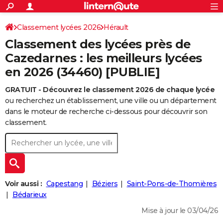
ACTUALITÉS
Connexion
S'inscrire
Classement lycées 2026
Hérault
Rechercher
Société
Education
Villes
Politique
Faits Divers
Monde
+
SPORT
Classement des lycées près de
Football
Cyclisme
Forum
Coupe du monde 2026
Tennis
Rugby
CULTURE
Cazedarnes : les meilleurs lycées
en 2026 (34460) [PUBLIE]
TNT
Cinéma
Musique
Programme TV
Streaming
Sorties cinéma
+
FINANCE
GRATUIT - Découvrez le classement 2026 de chaque lycée
Impôts
Immobilier
Banque
Crédit
Retraite
Epargne
Risques naturels par ville
Assurance
AUTO
ou recherchez un établissement, une ville ou un département
Réserver un essai
Berlines
Forum auto
Essais
Citadines
SUV
+
dans le moteur de recherche ci-dessous pour découvrir son
HIGH-TECH
classement.
Meilleur smartphone
Ordinateurs
Guide high-tech
Mobiles
Internet
Jeux vidéo
+
BRICOLAGE
Aménagement intérieur
Cuisine
Jardinage
+
Forum
Extérieur
Salle de bains
Rangement
WEEK-END
Escapades
Expositions
Week-end nature
Guides de France
Patrimoine
Musées
+
LIFESTYLE
Voir aussi :
Capestang
Béziers
Saint-Pons-de-Thomières
Bien-être
Mode
+
Art de vivre
Loisirs
Modes de vie
Bédarieux
SANTE
Mise à jour le 03/04/26
Guide de la santé
Médicaments
+
Alimentation
Maladies
Sommeil
VOYAGE