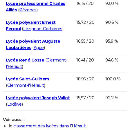
Lycée professionnel Charles
16,15 / 20
93,0 %
Alliès
(
Pézenas
)
Lycée polyvalent Ernest
15,72 / 20
90,6 %
Ferroul
(
Lézignan-Corbières
)
Lycée polyvalent Auguste
16,55 / 20
95,9 %
Loubatières
(
Agde
)
Lycée René Gosse
(
Clermont-
16,41 / 20
94,6 %
l'Hérault
)
Lycée Saint-Guilhem
18,95 / 20
100,0 %
(
Clermont-l'Hérault
)
Lycée polyvalent Joseph Vallot
15,97 / 20
92,2 %
(
Lodève
)
Voir aussi :
le
classement des lycées dans l'Hérault