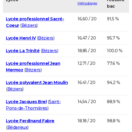
Méthodologie
bac
Lycée professionnel Sacré-
16,60 / 20
91,5 %
Coeur
(
Béziers
)
Lycée Henri IV
(
Béziers
)
16,47 / 20
95,7 %
Lycée La Trinité
(
Béziers
)
18,85 / 20
100,0 %
Lycée professionnel Jean
12,71 / 20
77,6 %
Mermoz
(
Béziers
)
Lycée polyvalent Jean Moulin
16,41 / 20
94,2 %
(
Béziers
)
Lycée Jacques Brel
(
Saint-
14,54 / 20
88,9 %
Pons-de-Thomières
)
Lycée Ferdinand Fabre
18,18 / 20
98,8 %
(
Bédarieux
)