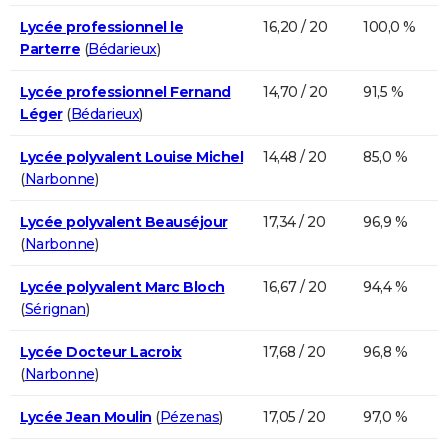
Lycée professionnel le
16,20 / 20
100,0 %
Parterre
(
Bédarieux
)
Lycée professionnel Fernand
14,70 / 20
91,5 %
Léger
(
Bédarieux
)
Lycée polyvalent Louise Michel
14,48 / 20
85,0 %
(
Narbonne
)
Lycée polyvalent Beauséjour
17,34 / 20
96,9 %
(
Narbonne
)
Lycée polyvalent Marc Bloch
16,67 / 20
94,4 %
(
Sérignan
)
Lycée Docteur Lacroix
17,68 / 20
96,8 %
(
Narbonne
)
Lycée Jean Moulin
(
Pézenas
)
17,05 / 20
97,0 %