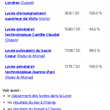
Londres
(
Cusset
)
Lycée d'enseignement
18,15 / 20
100,0 %
supérieur de Vichy
(
Vichy
)
Lycée général et
15,80 / 20
94,5 %
technologique Camille Claudel
(
Digoin
)
Lycée polyvalent du Sacré
17,08 / 20
98,3 %
Coeur
(
Paray-le-Monial
)
Lycée général et
17,75 / 20
100,0 %
technologique Jeanne d'arc
(
Paray-le-Monial
)
Voir aussi :
le
classement des lycées dans la Loire
les
résultats du bac à Changy
les
résultats du brevet à Changy