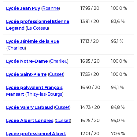
Lycée Jean Puy
(
Roanne
)
17,95 / 20
100,0 %
Lycée professionnel Etienne
13,91 / 20
83,6 %
Legrand
(
Le Coteau
)
Lycée Jérémie de la Rue
17,13 / 20
95,1 %
(
Charlieu
)
Lycée Notre-Dame
(
Charlieu
)
16,95 / 20
100,0 %
Lycée Saint-Pierre
(
Cusset
)
17,55 / 20
100,0 %
Lycée polyvalent François
16,40 / 20
94,1 %
Mansart
(
Thizy-les-Bourgs
)
Lycée Valery Larbaud
(
Cusset
)
14,73 / 20
84,8 %
Lycée Albert Londres
(
Cusset
)
16,75 / 20
95,0 %
Lycée professionnel Albert
12,01 / 20
70,6 %