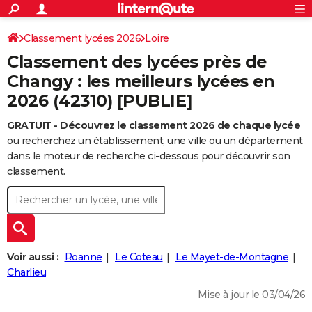
ACTUALITÉS
Connexion
S'inscrire
Classement lycées 2026
Loire
Rechercher
Société
Education
Villes
Politique
Faits Divers
Monde
+
SPORT
Classement des lycées près de
Football
Cyclisme
Forum
Coupe du monde 2026
Tennis
Rugby
CULTURE
Changy : les meilleurs lycées en
2026 (42310) [PUBLIE]
TNT
Cinéma
Musique
Programme TV
Streaming
Sorties cinéma
+
FINANCE
GRATUIT - Découvrez le classement 2026 de chaque lycée
Impôts
Immobilier
Banque
Crédit
Retraite
Epargne
Risques naturels par ville
Assurance
AUTO
ou recherchez un établissement, une ville ou un département
Réserver un essai
Berlines
Forum auto
Essais
Citadines
SUV
+
dans le moteur de recherche ci-dessous pour découvrir son
HIGH-TECH
classement.
Meilleur smartphone
Ordinateurs
Guide high-tech
Mobiles
Internet
Jeux vidéo
+
BRICOLAGE
Aménagement intérieur
Cuisine
Jardinage
+
Forum
Extérieur
Salle de bains
Rangement
WEEK-END
Escapades
Expositions
Week-end nature
Guides de France
Patrimoine
Musées
+
LIFESTYLE
Voir aussi :
Roanne
Le Coteau
Le Mayet-de-Montagne
Bien-être
Mode
+
Art de vivre
Loisirs
Modes de vie
Charlieu
SANTE
Mise à jour le 03/04/26
Guide de la santé
Médicaments
+
Alimentation
Maladies
Sommeil
VOYAGE