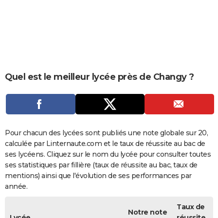
City break
Voyage de noces
Climat
Destinations
Voyage nature
Forum
+
PHOTO
GUIDES D'ACHAT
BONS PLANS
CARTE DE VOEUX
Quel est le meilleur lycée près de Changy ?
Carte Bonne année
Carte Pâques
Carte de Noël
Carte Saint-Valentin
Carte d'anniversaire
DICTIONNAIRE
Biographies
Expressions
Dictionnaire
Citations
Proverbes
PROGRAMME TV
COPAINS D'AVANT
Pour chacun des lycées sont publiés une note globale sur 20,
calculée par Linternaute.com et le taux de réussite au bac de
Se connecter
Collèges
Universités
Service militaire
S'inscrire
Lycées
Primaires
Entreprises
Avis de recherche
AVIS DE DÉCÈS
ses lycéens. Cliquez sur le nom du lycée pour consulter toutes
ses statistiques par fillière (taux de réussite au bac, taux de
FORUM
mentions) ainsi que l'évolution de ses performances par
année.
Lifestyle
Sport
Television
Cinema
Bricolage
Culture
Auto
Voyage
Taux de
Notre note
Lycée
réussite