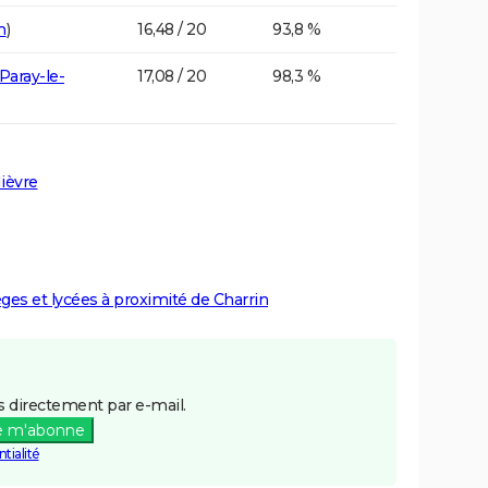
n
)
16,48 / 20
93,8 %
Paray-le-
17,08 / 20
98,3 %
ièvre
èges et lycées à proximité de Charrin
 directement par e-mail.
e m'abonne
tialité