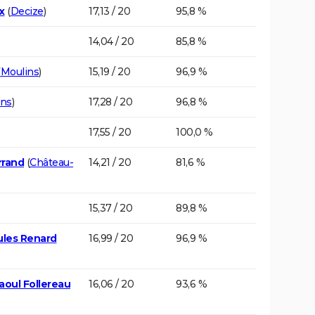
x
(
Decize
)
17,13 / 20
95,8 %
14,04 / 20
85,8 %
(
Moulins
)
15,19 / 20
96,9 %
ins
)
17,28 / 20
96,8 %
17,55 / 20
100,0 %
rrand
(
Château-
14,21 / 20
81,6 %
15,37 / 20
89,8 %
ules Renard
16,99 / 20
96,9 %
aoul Follereau
16,06 / 20
93,6 %