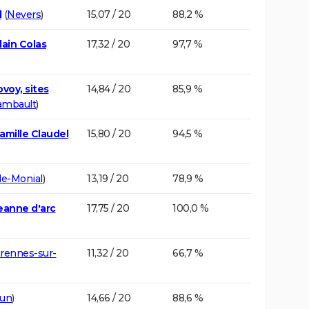
d
(
Nevers
)
15,07 / 20
88,2 %
ain Colas
17,32 / 20
97,7 %
voy, sites
14,84 / 20
85,9 %
ambault
)
amille Claudel
15,80 / 20
94,5 %
le-Monial
)
13,19 / 20
78,9 %
eanne d'arc
17,75 / 20
100,0 %
rennes-sur-
11,32 / 20
66,7 %
tun
)
14,66 / 20
88,6 %