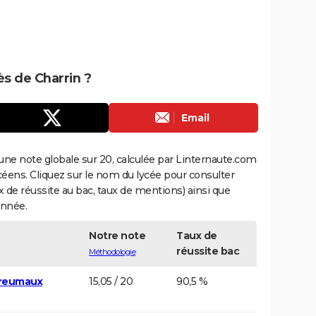
ès de Charrin ?
Email
une note globale sur 20, calculée par Linternaute.com
ycéens. Cliquez sur le nom du lycée pour consulter
aux de réussite au bac, taux de mentions) ainsi que
année.
Notre note
Taux de
réussite bac
Méthodologie
sreumaux
15,05 / 20
90,5 %