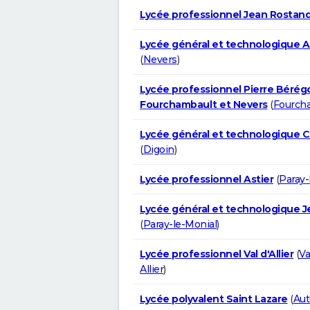
Lycée professionnel Jean Rostan
Lycée général et technologique Al
(
Nevers
)
Lycée professionnel Pierre Bérégo
Fourchambault et Nevers
(
Fourch
Lycée général et technologique C
(
Digoin
)
Lycée professionnel Astier
(
Paray-
Lycée général et technologique J
(
Paray-le-Monial
)
Lycée professionnel Val d'Allier
(
Va
Allier
)
Lycée polyvalent Saint Lazare
(
Au