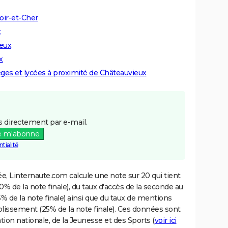
oir-et-Cher
x
ieux
x
lèges et lycées à proximité de Châteauvieux
 directement par e-mail.
e m'abonne
tialité
e, Linternaute.com calcule une note sur 20 qui tient
% de la note finale), du taux d'accès de la seconde au
% de la note finale) ainsi que du taux de mentions
blissement (25% de la note finale). Ces données sont
tion nationale, de la Jeunesse et des Sports (
voir ici