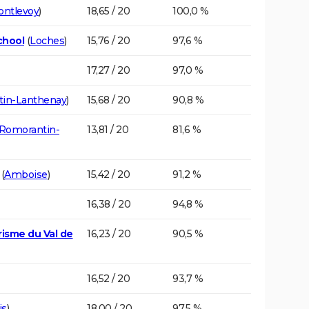
ontlevoy
)
18,65 / 20
100,0 %
chool
(
Loches
)
15,76 / 20
97,6 %
17,27 / 20
97,0 %
in-Lanthenay
)
15,68 / 20
90,8 %
Romorantin-
13,81 / 20
81,6 %
(
Amboise
)
15,42 / 20
91,2 %
16,38 / 20
94,8 %
risme du Val de
16,23 / 20
90,5 %
16,52 / 20
93,7 %
is
)
18,00 / 20
97,5 %