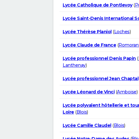
Lycée Catholique de Pontlevoy
(
P
Lycée Saint-Denis International S
Lycée Thérèse Planiol
(
Loches
)
Lycée Claude de France
(
Romorant
Lycée professionnel Denis Papin
(
Lanthenay
)
Lycée professionnel Jean Chaptal
Lycée Léonard de Vinci
(
Amboise
)
Lycée polyvalent hôtellerie et tou
Loire
(
Blois
)
Lycée Camille Claudel
(
Blois
)
Lycée Notre-Dame des Aydes
(
Blo