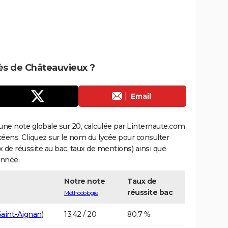
rès de Châteauvieux ?
Email
une note globale sur 20, calculée par Linternaute.com
ycéens. Cliquez sur le nom du lycée pour consulter
aux de réussite au bac, taux de mentions) ainsi que
année.
Notre note
Taux de
réussite bac
Méthodologie
Saint-Aignan
)
13,42 / 20
80,7 %