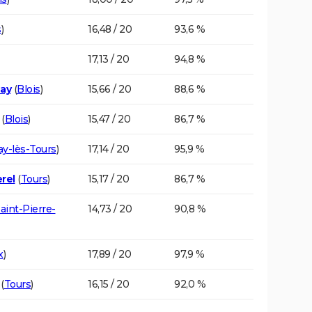
s
)
16,48 / 20
93,6 %
17,13 / 20
94,8 %
nay
(
Blois
)
15,66 / 20
88,6 %
(
Blois
)
15,47 / 20
86,7 %
y-lès-Tours
)
17,14 / 20
95,9 %
rel
(
Tours
)
15,17 / 20
86,7 %
aint-Pierre-
14,73 / 20
90,8 %
x
)
17,89 / 20
97,9 %
(
Tours
)
16,15 / 20
92,0 %