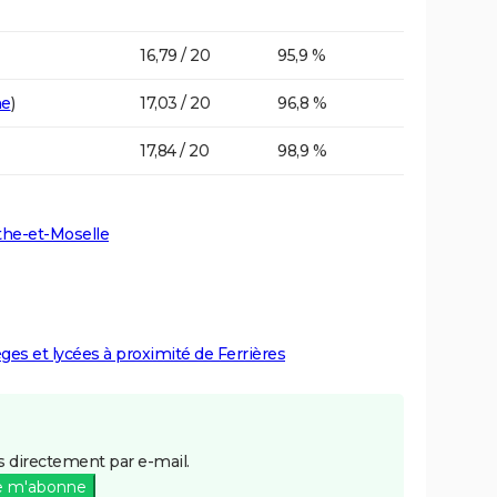
16,79 / 20
95,9 %
ne
)
17,03 / 20
96,8 %
17,84 / 20
98,9 %
the-et-Moselle
èges et lycées à proximité de Ferrières
 directement par e-mail.
e m'abonne