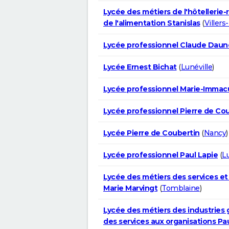
Lycée des métiers de l'hôtellerie-
de l'alimentation Stanislas
(
Villers
Lycée professionnel Claude Daun
Lycée Ernest Bichat
(
Lunéville
)
Lycée professionnel Marie-Immac
Lycée professionnel Pierre de Co
Lycée Pierre de Coubertin
(
Nancy
)
Lycée professionnel Paul Lapie
(
Lu
Lycée des métiers des services 
Marie Marvingt
(
Tomblaine
)
Lycée des métiers des industries 
des services aux organisations Pau