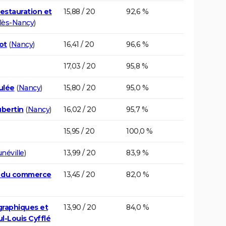
restauration et
15,88 / 20
92,6 %
-lès-Nancy
)
ot
(
Nancy
)
16,41 / 20
96,6 %
17,03 / 20
95,8 %
ulée
(
Nancy
)
15,80 / 20
95,0 %
ubertin
(
Nancy
)
16,02 / 20
95,7 %
15,95 / 20
100,0 %
néville
)
13,99 / 20
83,9 %
et du commerce
13,45 / 20
82,0 %
graphiques et
13,90 / 20
84,0 %
l-Louis Cyfflé