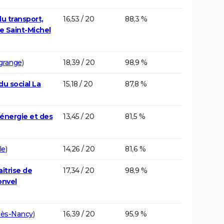
u transport,
16,53 / 20
88,3 %
e Saint-Michel
lgrange
)
18,39 / 20
98,9 %
du social La
15,18 / 20
87,8 %
'énergie et des
13,45 / 20
81,5 %
le
)
14,26 / 20
81,6 %
aîtrise de
17,34 / 20
98,9 %
onvel
lès-Nancy
)
16,39 / 20
95,9 %