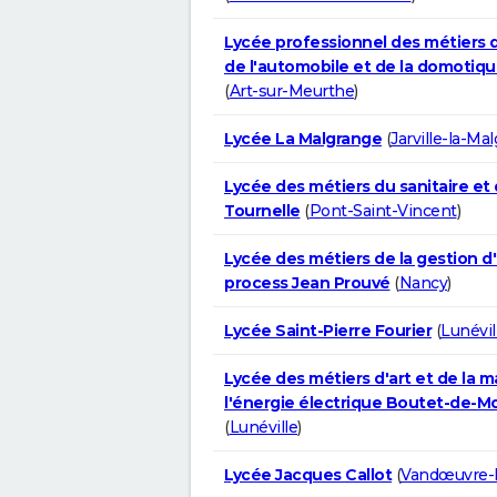
Lycée professionnel des métiers d
de l'automobile et de la domotiqu
(
Art-sur-Meurthe
)
Lycée La Malgrange
(
Jarville-la-Ma
Lycée des métiers du sanitaire et 
Tournelle
(
Pont-Saint-Vincent
)
Lycée des métiers de la gestion d
process Jean Prouvé
(
Nancy
)
Lycée Saint-Pierre Fourier
(
Lunévil
Lycée des métiers d'art et de la m
l'énergie électrique Boutet-de-M
(
Lunéville
)
Lycée Jacques Callot
(
Vandœuvre-