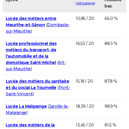
Méthodologie
bac
Lycée des métiers entre
10,85 / 20
66,0 %
Meurthe-et-Sânon
(
Dombasle-
sur-Meurthe
)
Lycée professionnel des
16,53 / 20
88,3 %
métiers du transport, de
l'automobile et de la
domotique Saint-Michel
(
Art-
sur-Meurthe
)
Lycée des métiers du sanitaire
15,18 / 20
87,8 %
et du social La Tournelle
(
Pont-
Saint-Vincent
)
Lycée La Malgrange
(
Jarville-la-
18,39 / 20
98,9 %
Malgrange
)
Lycée des métiers de la
13,45 / 20
81,5 %