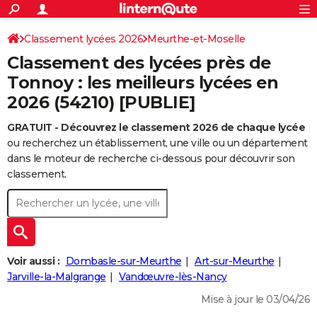
ACTUALITÉS
Connexion
S'inscrire
Classement lycées 2026
Meurthe-et-Moselle
Rechercher
Société
Education
Villes
Politique
Faits Divers
Monde
+
SPORT
Classement des lycées près de
Football
Cyclisme
Forum
Coupe du monde 2026
Tennis
Rugby
CULTURE
Tonnoy : les meilleurs lycées en
2026 (54210) [PUBLIE]
TNT
Cinéma
Musique
Programme TV
Streaming
Sorties cinéma
+
FINANCE
GRATUIT - Découvrez le classement 2026 de chaque lycée
Impôts
Immobilier
Banque
Crédit
Retraite
Epargne
Risques naturels par ville
Assurance
AUTO
ou recherchez un établissement, une ville ou un département
Réserver un essai
Berlines
Forum auto
Essais
Citadines
SUV
+
dans le moteur de recherche ci-dessous pour découvrir son
HIGH-TECH
classement.
Meilleur smartphone
Ordinateurs
Guide high-tech
Mobiles
Internet
Jeux vidéo
+
BRICOLAGE
Aménagement intérieur
Cuisine
Jardinage
+
Forum
Extérieur
Salle de bains
Rangement
WEEK-END
Escapades
Expositions
Week-end nature
Guides de France
Patrimoine
Musées
+
LIFESTYLE
Voir aussi :
Dombasle-sur-Meurthe
Art-sur-Meurthe
Bien-être
Mode
+
Art de vivre
Loisirs
Modes de vie
Jarville-la-Malgrange
Vandœuvre-lès-Nancy
SANTE
Mise à jour le 03/04/26
Guide de la santé
Médicaments
+
Alimentation
Maladies
Sommeil
VOYAGE