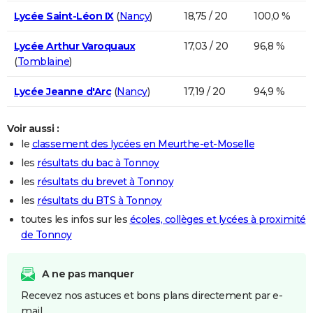
Lycée Saint-Léon IX
(
Nancy
)
18,75 / 20
100,0 %
Lycée Arthur Varoquaux
17,03 / 20
96,8 %
(
Tomblaine
)
Lycée Jeanne d'Arc
(
Nancy
)
17,19 / 20
94,9 %
Voir aussi :
le
classement des lycées en Meurthe-et-Moselle
les
résultats du bac à Tonnoy
les
résultats du brevet à Tonnoy
les
résultats du BTS à Tonnoy
toutes les infos sur les
écoles, collèges et lycées à proximité
de Tonnoy
A ne pas manquer
Recevez nos astuces et bons plans directement par e-
mail.