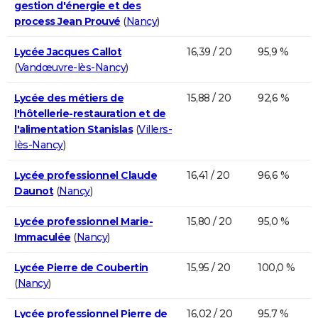
gestion d'énergie et des
process Jean Prouvé
(
Nancy
)
Lycée Jacques Callot
16,39 / 20
95,9 %
(
Vandœuvre-lès-Nancy
)
Lycée des métiers de
15,88 / 20
92,6 %
l'hôtellerie-restauration et de
l'alimentation Stanislas
(
Villers-
lès-Nancy
)
Lycée professionnel Claude
16,41 / 20
96,6 %
Daunot
(
Nancy
)
Lycée professionnel Marie-
15,80 / 20
95,0 %
Immaculée
(
Nancy
)
Lycée Pierre de Coubertin
15,95 / 20
100,0 %
(
Nancy
)
Lycée professionnel Pierre de
16,02 / 20
95,7 %