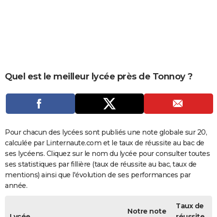
City break
Voyage de noces
Climat
Destinations
Voyage nature
Forum
+
PHOTO
GUIDES D'ACHAT
BONS PLANS
CARTE DE VOEUX
Quel est le meilleur lycée près de Tonnoy ?
Carte Bonne année
Carte Pâques
Carte de Noël
Carte Saint-Valentin
Carte d'anniversaire
DICTIONNAIRE
Biographies
Expressions
Dictionnaire
Citations
Proverbes
PROGRAMME TV
COPAINS D'AVANT
Pour chacun des lycées sont publiés une note globale sur 20,
calculée par Linternaute.com et le taux de réussite au bac de
Se connecter
Collèges
Universités
Service militaire
S'inscrire
Lycées
Primaires
Entreprises
Avis de recherche
AVIS DE DÉCÈS
ses lycéens. Cliquez sur le nom du lycée pour consulter toutes
ses statistiques par fillière (taux de réussite au bac, taux de
FORUM
mentions) ainsi que l'évolution de ses performances par
année.
Lifestyle
Sport
Television
Cinema
Bricolage
Culture
Auto
Voyage
Taux de
Notre note
Lycée
réussite