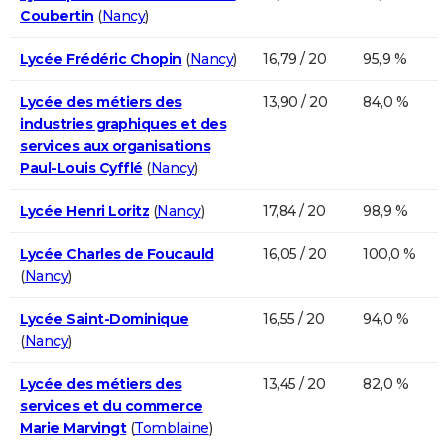
Coubertin
(
Nancy
)
Lycée Frédéric Chopin
(
Nancy
)
16,79 / 20
95,9 %
Lycée des métiers des
13,90 / 20
84,0 %
industries graphiques et des
services aux organisations
Paul-Louis Cyfflé
(
Nancy
)
Lycée Henri Loritz
(
Nancy
)
17,84 / 20
98,9 %
Lycée Charles de Foucauld
16,05 / 20
100,0 %
(
Nancy
)
Lycée Saint-Dominique
16,55 / 20
94,0 %
(
Nancy
)
Lycée des métiers des
13,45 / 20
82,0 %
services et du commerce
Marie Marvingt
(
Tomblaine
)