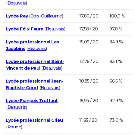
(
Beauvais
)
Lycée Rey
(
Bois-Guillaume
)
17,80 / 20
100,0 %
Lycée Félix Faure
(
Beauvais
)
17,58 / 20
97,8 %
Lycée professionnel Les
15,09 / 20
84,9 %
Jacobins
(
Beauvais
)
Lycée professionnel Saint-
12,76 / 20
83,1 %
Vincent de Paul
(
Beauvais
)
Lycée professionnel Jean-
10,85 / 20
66,5 %
Baptiste Corot
(
Beauvais
)
Lycée François Truffaut
15,94 / 20
92,9 %
(
Beauvais
)
Lycée professionnel Grieu
11,65 / 20
73,0 %
(
Rouen
)