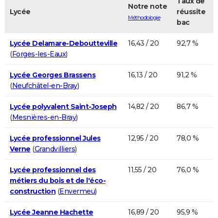
Taux de
Notre note
Lycée
réussite
Méthodologie
bac
Lycée Delamare-Deboutteville
16,43 / 20
92,7 %
(
Forges-les-Eaux
)
Lycée Georges Brassens
16,13 / 20
91,2 %
(
Neufchâtel-en-Bray
)
Lycée polyvalent Saint-Joseph
14,82 / 20
86,7 %
(
Mesnières-en-Bray
)
Lycée professionnel Jules
12,95 / 20
78,0 %
Verne
(
Grandvilliers
)
Lycée professionnel des
11,55 / 20
76,0 %
métiers du bois et de l'éco-
construction
(
Envermeu
)
Lycée Jeanne Hachette
16,89 / 20
95,9 %