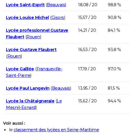
Lycée Saint-Esprit
(
Beauvais
)
18,08 / 20
98,8 %
Lycée Louise Michel
(
Gisors
)
15,57 / 20
90,8 %
Lycée professionnel Gustave
14,21 / 20
84,1 %
Flaubert
(
Rouen
)
Lycée Gustave Flaubert
16,53 / 20
93,8 %
(
Rouen
)
Lycée Galilée
(
Franqueville-
17,19 / 20
97,0 %
Saint-Pierre
)
Lycée Paul Langevin
(
Beauvais
)
13,95 / 20
81,5 %
Lycée la Châtaigneraie
(
Le
15,62 / 20
94,4 %
Mesnil-Esnard
)
Voir aussi :
le
classement des lycées en Seine-Maritime