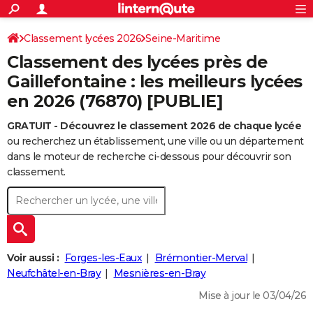
ACTUALITÉS
Connexion
S'inscrire
Classement lycées 2026
Seine-Maritime
Rechercher
Société
Education
Villes
Politique
Faits Divers
Monde
+
SPORT
Classement des lycées près de
Football
Cyclisme
Forum
Coupe du monde 2026
Tennis
Rugby
CULTURE
Gaillefontaine : les meilleurs lycées
en 2026 (76870) [PUBLIE]
TNT
Cinéma
Musique
Programme TV
Streaming
Sorties cinéma
+
FINANCE
GRATUIT - Découvrez le classement 2026 de chaque lycée
Impôts
Immobilier
Banque
Crédit
Retraite
Epargne
Risques naturels par ville
Assurance
AUTO
ou recherchez un établissement, une ville ou un département
Réserver un essai
Berlines
Forum auto
Essais
Citadines
SUV
+
dans le moteur de recherche ci-dessous pour découvrir son
HIGH-TECH
classement.
Meilleur smartphone
Ordinateurs
Guide high-tech
Mobiles
Internet
Jeux vidéo
+
BRICOLAGE
Aménagement intérieur
Cuisine
Jardinage
+
Forum
Extérieur
Salle de bains
Rangement
WEEK-END
Escapades
Expositions
Week-end nature
Guides de France
Patrimoine
Musées
+
LIFESTYLE
Voir aussi :
Forges-les-Eaux
Brémontier-Merval
Bien-être
Mode
+
Art de vivre
Loisirs
Modes de vie
Neufchâtel-en-Bray
Mesnières-en-Bray
SANTE
Mise à jour le 03/04/26
Guide de la santé
Médicaments
+
Alimentation
Maladies
Sommeil
VOYAGE