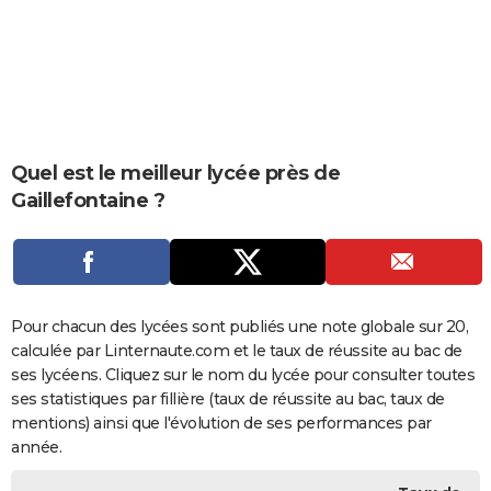
City break
Voyage de noces
Climat
Destinations
Voyage nature
Forum
+
PHOTO
GUIDES D'ACHAT
BONS PLANS
CARTE DE VOEUX
Quel est le meilleur lycée près de
Gaillefontaine ?
Carte Bonne année
Carte Pâques
Carte de Noël
Carte Saint-Valentin
Carte d'anniversaire
DICTIONNAIRE
Biographies
Expressions
Dictionnaire
Citations
Proverbes
PROGRAMME TV
COPAINS D'AVANT
Pour chacun des lycées sont publiés une note globale sur 20,
Se connecter
Collèges
Universités
Service militaire
S'inscrire
Lycées
Primaires
Entreprises
Avis de recherche
AVIS DE DÉCÈS
calculée par Linternaute.com et le taux de réussite au bac de
ses lycéens. Cliquez sur le nom du lycée pour consulter toutes
FORUM
ses statistiques par fillière (taux de réussite au bac, taux de
Lifestyle
Sport
Television
Cinema
Bricolage
Culture
Auto
Voyage
mentions) ainsi que l'évolution de ses performances par
année.