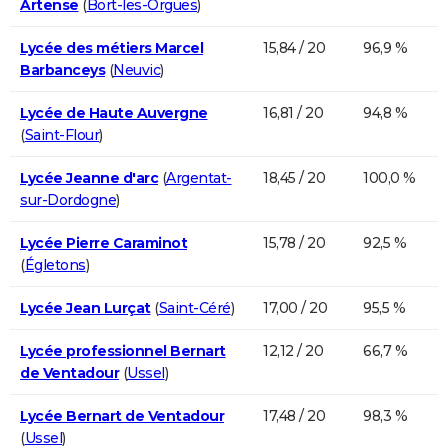
Artense
(
Bort-les-Orgues
)
Lycée des métiers Marcel
15,84 / 20
96,9 %
Barbanceys
(
Neuvic
)
Lycée de Haute Auvergne
16,81 / 20
94,8 %
(
Saint-Flour
)
Lycée Jeanne d'arc
(
Argentat-
18,45 / 20
100,0 %
sur-Dordogne
)
Lycée Pierre Caraminot
15,78 / 20
92,5 %
(
Égletons
)
Lycée Jean Lurçat
(
Saint-Céré
)
17,00 / 20
95,5 %
Lycée professionnel Bernart
12,12 / 20
66,7 %
de Ventadour
(
Ussel
)
Lycée Bernart de Ventadour
17,48 / 20
98,3 %
(
Ussel
)