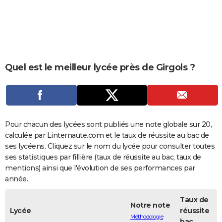
City break
Voyage de noces
Climat
Destinations
Voyage nature
Forum
+
PHOTO
GUIDES D'ACHAT
BONS PLANS
Quel est le meilleur lycée près de Girgols ?
CARTE DE VOEUX
Carte Bonne année
Carte Pâques
Carte de Noël
Carte Saint-Valentin
Carte d'anniversaire
DICTIONNAIRE
Biographies
Expressions
Dictionnaire
Citations
Proverbes
PROGRAMME TV
Pour chacun des lycées sont publiés une note globale sur 20,
COPAINS D'AVANT
calculée par Linternaute.com et le taux de réussite au bac de
ses lycéens. Cliquez sur le nom du lycée pour consulter toutes
Se connecter
Collèges
Universités
Service militaire
S'inscrire
Lycées
Primaires
Entreprises
Avis de recherche
AVIS DE DÉCÈS
ses statistiques par fillière (taux de réussite au bac, taux de
mentions) ainsi que l'évolution de ses performances par
FORUM
année.
Lifestyle
Sport
Television
Cinema
Bricolage
Culture
Auto
Voyage
Taux de
Notre note
Lycée
réussite
Méthodologie
bac