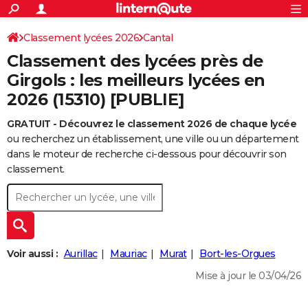
ACTUALITÉS
Connexion
S'inscrire
Classement lycées 2026
Cantal
Rechercher
Société
Education
Villes
Politique
Faits Divers
Monde
+
SPORT
Classement des lycées près de
Football
Cyclisme
Forum
Coupe du monde 2026
Tennis
Rugby
CULTURE
Girgols : les meilleurs lycées en
2026 (15310) [PUBLIE]
TNT
Cinéma
Musique
Programme TV
Streaming
Sorties cinéma
+
FINANCE
GRATUIT - Découvrez le classement 2026 de chaque lycée
Impôts
Immobilier
Banque
Crédit
Retraite
Epargne
Risques naturels par ville
Assurance
AUTO
ou recherchez un établissement, une ville ou un département
Réserver un essai
Berlines
Forum auto
Essais
Citadines
SUV
+
dans le moteur de recherche ci-dessous pour découvrir son
HIGH-TECH
classement.
Meilleur smartphone
Ordinateurs
Guide high-tech
Mobiles
Internet
Jeux vidéo
+
BRICOLAGE
Aménagement intérieur
Cuisine
Jardinage
+
Forum
Extérieur
Salle de bains
Rangement
WEEK-END
Escapades
Expositions
Week-end nature
Guides de France
Patrimoine
Musées
+
LIFESTYLE
Voir aussi :
Aurillac
Mauriac
Murat
Bort-les-Orgues
Bien-être
Mode
+
Art de vivre
Loisirs
Modes de vie
SANTE
Mise à jour le 03/04/26
Guide de la santé
Médicaments
+
Alimentation
Maladies
Sommeil
VOYAGE