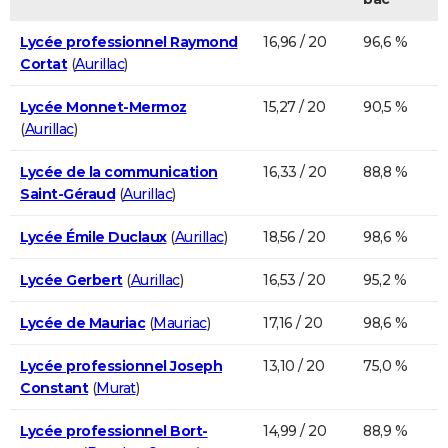
Lycée professionnel Raymond
16,96 / 20
96,6 %
Cortat
(
Aurillac
)
Lycée Monnet-Mermoz
15,27 / 20
90,5 %
(
Aurillac
)
Lycée de la communication
16,33 / 20
88,8 %
Saint-Géraud
(
Aurillac
)
Lycée Émile Duclaux
(
Aurillac
)
18,56 / 20
98,6 %
Lycée Gerbert
(
Aurillac
)
16,53 / 20
95,2 %
Lycée de Mauriac
(
Mauriac
)
17,16 / 20
98,6 %
Lycée professionnel Joseph
13,10 / 20
75,0 %
Constant
(
Murat
)
Lycée professionnel Bort-
14,99 / 20
88,9 %