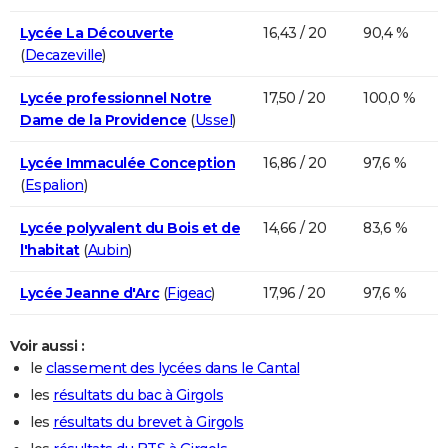
Lycée La Découverte
16,43 / 20
90,4 %
(
Decazeville
)
Lycée professionnel Notre
17,50 / 20
100,0 %
Dame de la Providence
(
Ussel
)
Lycée Immaculée Conception
16,86 / 20
97,6 %
(
Espalion
)
Lycée polyvalent du Bois et de
14,66 / 20
83,6 %
l'habitat
(
Aubin
)
Lycée Jeanne d'Arc
(
Figeac
)
17,96 / 20
97,6 %
Voir aussi :
le
classement des lycées dans le Cantal
les
résultats du bac à Girgols
les
résultats du brevet à Girgols