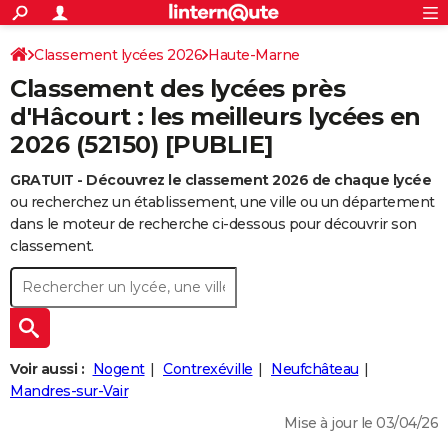
ACTUALITÉS
Connexion
S'inscrire
Classement lycées 2026
Haute-Marne
Rechercher
Société
Education
Villes
Politique
Faits Divers
Monde
+
SPORT
Classement des lycées près
Football
Cyclisme
Forum
Coupe du monde 2026
Tennis
Rugby
CULTURE
d'Hâcourt : les meilleurs lycées en
2026 (52150) [PUBLIE]
TNT
Cinéma
Musique
Programme TV
Streaming
Sorties cinéma
+
FINANCE
GRATUIT - Découvrez le classement 2026 de chaque lycée
Impôts
Immobilier
Banque
Crédit
Retraite
Epargne
Risques naturels par ville
Assurance
AUTO
ou recherchez un établissement, une ville ou un département
Réserver un essai
Berlines
Forum auto
Essais
Citadines
SUV
+
dans le moteur de recherche ci-dessous pour découvrir son
HIGH-TECH
classement.
Meilleur smartphone
Ordinateurs
Guide high-tech
Mobiles
Internet
Jeux vidéo
+
BRICOLAGE
Aménagement intérieur
Cuisine
Jardinage
+
Forum
Extérieur
Salle de bains
Rangement
WEEK-END
Escapades
Expositions
Week-end nature
Guides de France
Patrimoine
Musées
+
LIFESTYLE
Voir aussi :
Nogent
Contrexéville
Neufchâteau
Bien-être
Mode
+
Art de vivre
Loisirs
Modes de vie
Mandres-sur-Vair
SANTE
Mise à jour le 03/04/26
Guide de la santé
Médicaments
+
Alimentation
Maladies
Sommeil
VOYAGE