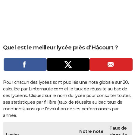
City break
Voyage de noces
Climat
Destinations
Voyage nature
Forum
+
PHOTO
GUIDES D'ACHAT
BONS PLANS
CARTE DE VOEUX
Quel est le meilleur lycée près d'Hâcourt ?
Carte Bonne année
Carte Pâques
Carte de Noël
Carte Saint-Valentin
Carte d'anniversaire
DICTIONNAIRE
Biographies
Expressions
Dictionnaire
Citations
Proverbes
PROGRAMME TV
COPAINS D'AVANT
Pour chacun des lycées sont publiés une note globale sur 20,
calculée par Linternaute.com et le taux de réussite au bac de
Se connecter
Collèges
Universités
Service militaire
S'inscrire
Lycées
Primaires
Entreprises
Avis de recherche
AVIS DE DÉCÈS
ses lycéens. Cliquez sur le nom du lycée pour consulter toutes
ses statistiques par fillière (taux de réussite au bac, taux de
FORUM
mentions) ainsi que l'évolution de ses performances par
année.
Lifestyle
Sport
Television
Cinema
Bricolage
Culture
Auto
Voyage
Taux de
Notre note
Lycée
réussite