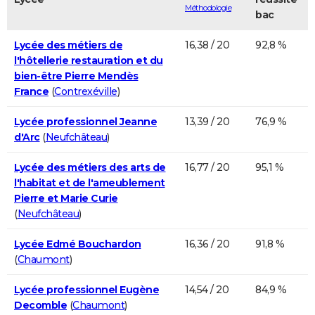
Méthodologie
bac
Lycée des métiers de
16,38 / 20
92,8 %
l'hôtellerie restauration et du
bien-être Pierre Mendès
France
(
Contrexéville
)
Lycée professionnel Jeanne
13,39 / 20
76,9 %
d'Arc
(
Neufchâteau
)
Lycée des métiers des arts de
16,77 / 20
95,1 %
l'habitat et de l'ameublement
Pierre et Marie Curie
(
Neufchâteau
)
Lycée Edmé Bouchardon
16,36 / 20
91,8 %
(
Chaumont
)
Lycée professionnel Eugène
14,54 / 20
84,9 %
Decomble
(
Chaumont
)