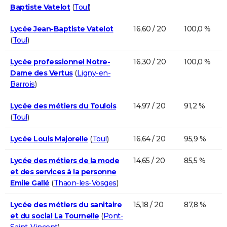
Baptiste Vatelot
(
Toul
)
Lycée Jean-Baptiste Vatelot
16,60 / 20
100,0 %
(
Toul
)
Lycée professionnel Notre-
16,30 / 20
100,0 %
Dame des Vertus
(
Ligny-en-
Barrois
)
Lycée des métiers du Toulois
14,97 / 20
91,2 %
(
Toul
)
Lycée Louis Majorelle
(
Toul
)
16,64 / 20
95,9 %
Lycée des métiers de la mode
14,65 / 20
85,5 %
et des services à la personne
Emile Gallé
(
Thaon-les-Vosges
)
Lycée des métiers du sanitaire
15,18 / 20
87,8 %
et du social La Tournelle
(
Pont-
Saint-Vincent
)