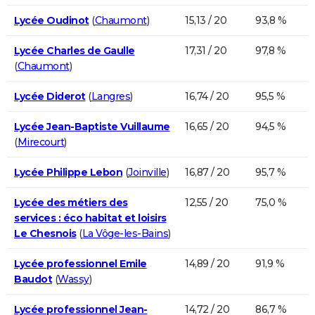
Lycée Oudinot
(
Chaumont
)
15,13 / 20
93,8 %
Lycée Charles de Gaulle
17,31 / 20
97,8 %
(
Chaumont
)
Lycée Diderot
(
Langres
)
16,74 / 20
95,5 %
Lycée Jean-Baptiste Vuillaume
16,65 / 20
94,5 %
(
Mirecourt
)
Lycée Philippe Lebon
(
Joinville
)
16,87 / 20
95,7 %
Lycée des métiers des
12,55 / 20
75,0 %
services : éco habitat et loisirs
Le Chesnois
(
La Vôge-les-Bains
)
Lycée professionnel Emile
14,89 / 20
91,9 %
Baudot
(
Wassy
)
Lycée professionnel Jean-
14,72 / 20
86,7 %