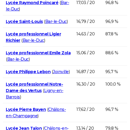
Lycée Raymond Poincaré
(
Bar-
17,03 / 20
96,8 %
le-Duc
)
Lycée Saint-Louis
(
Bar-le-Duc
)
16,79 / 20
96,9 %
Lycée professionnel Ligier
14,63 / 20
87,8 %
Richier
(
Bar-le-Duc
)
Lycée professionnel Emile Zola
15,06 / 20
88,6 %
(
Bar-le-Duc
)
Lycée Philippe Lebon
(
Joinville
)
16,87 / 20
95,7 %
Lycée professionnel Notre-
16,30 / 20
100,0 %
Dame des Vertus
(
Ligny-en-
Barrois
)
Lycée Pierre Bayen
(
Châlons-
17,62 / 20
96,7 %
en-Champagne
)
Lycée Jean Talon
(
Châlons-en-
13,14 / 20
79,8 %