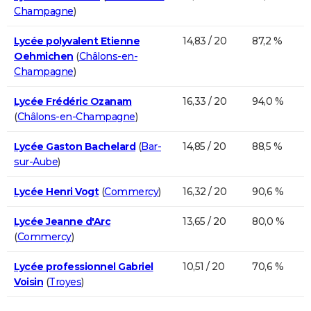
Champagne
)
Lycée polyvalent Etienne
14,83 / 20
87,2 %
Oehmichen
(
Châlons-en-
Champagne
)
Lycée Frédéric Ozanam
16,33 / 20
94,0 %
(
Châlons-en-Champagne
)
Lycée Gaston Bachelard
(
Bar-
14,85 / 20
88,5 %
sur-Aube
)
Lycée Henri Vogt
(
Commercy
)
16,32 / 20
90,6 %
Lycée Jeanne d'Arc
13,65 / 20
80,0 %
(
Commercy
)
Lycée professionnel Gabriel
10,51 / 20
70,6 %
Voisin
(
Troyes
)