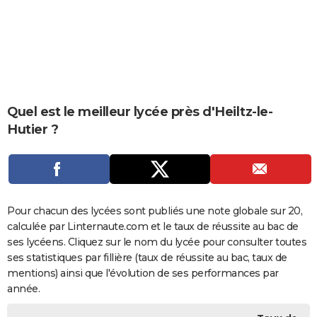
City break
Voyage de noces
Climat
Destinations
Voyage nature
Forum
+
PHOTO
GUIDES D'ACHAT
BONS PLANS
CARTE DE VOEUX
Quel est le meilleur lycée près d'Heiltz-le-
Hutier ?
Carte Bonne année
Carte Pâques
Carte de Noël
Carte Saint-Valentin
Carte d'anniversaire
DICTIONNAIRE
Biographies
Expressions
Dictionnaire
Citations
Proverbes
PROGRAMME TV
COPAINS D'AVANT
Pour chacun des lycées sont publiés une note globale sur 20,
Se connecter
Collèges
Universités
Service militaire
S'inscrire
Lycées
Primaires
Entreprises
Avis de recherche
AVIS DE DÉCÈS
calculée par Linternaute.com et le taux de réussite au bac de
ses lycéens. Cliquez sur le nom du lycée pour consulter toutes
FORUM
ses statistiques par fillière (taux de réussite au bac, taux de
Lifestyle
Sport
Television
Cinema
Bricolage
Culture
Auto
Voyage
mentions) ainsi que l'évolution de ses performances par
année.