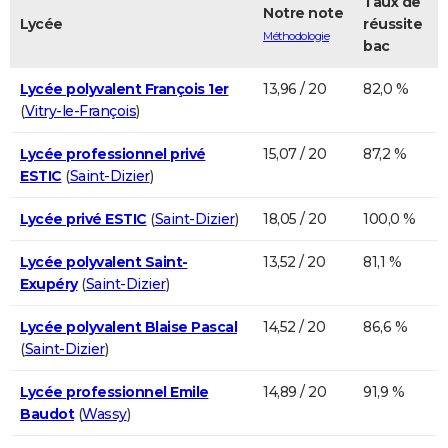
Taux de
Notre note
Lycée
réussite
Méthodologie
bac
Lycée polyvalent François 1er
13,96 / 20
82,0 %
(
Vitry-le-François
)
Lycée professionnel privé
15,07 / 20
87,2 %
ESTIC
(
Saint-Dizier
)
Lycée privé ESTIC
(
Saint-Dizier
)
18,05 / 20
100,0 %
Lycée polyvalent Saint-
13,52 / 20
81,1 %
Exupéry
(
Saint-Dizier
)
Lycée polyvalent Blaise Pascal
14,52 / 20
86,6 %
(
Saint-Dizier
)
Lycée professionnel Emile
14,89 / 20
91,9 %
Baudot
(
Wassy
)