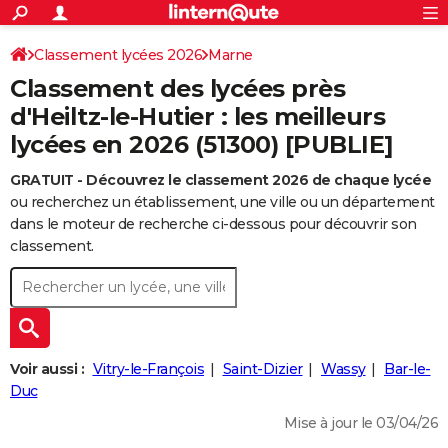
ACTUALITÉS
Connexion
S'inscrire
Classement lycées 2026
Marne
Rechercher
Société
Education
Villes
Politique
Faits Divers
Monde
+
SPORT
Classement des lycées près
Football
Cyclisme
Forum
Coupe du monde 2026
Tennis
Rugby
CULTURE
d'Heiltz-le-Hutier : les meilleurs
lycées en 2026 (51300) [PUBLIE]
TNT
Cinéma
Musique
Programme TV
Streaming
Sorties cinéma
+
FINANCE
GRATUIT - Découvrez le classement 2026 de chaque lycée
Impôts
Immobilier
Banque
Crédit
Retraite
Epargne
Risques naturels par ville
Assurance
AUTO
ou recherchez un établissement, une ville ou un département
Réserver un essai
Berlines
Forum auto
Essais
Citadines
SUV
+
dans le moteur de recherche ci-dessous pour découvrir son
HIGH-TECH
classement.
Meilleur smartphone
Ordinateurs
Guide high-tech
Mobiles
Internet
Jeux vidéo
+
BRICOLAGE
Aménagement intérieur
Cuisine
Jardinage
+
Forum
Extérieur
Salle de bains
Rangement
WEEK-END
Escapades
Expositions
Week-end nature
Guides de France
Patrimoine
Musées
+
LIFESTYLE
Voir aussi :
Vitry-le-François
Saint-Dizier
Wassy
Bar-le-
Bien-être
Mode
+
Art de vivre
Loisirs
Modes de vie
Duc
SANTE
Mise à jour le 03/04/26
Guide de la santé
Médicaments
+
Alimentation
Maladies
Sommeil
VOYAGE