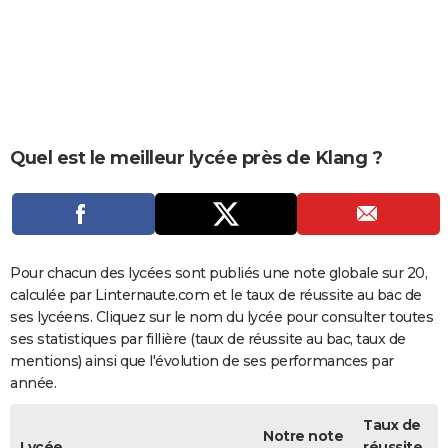
City break
Voyage de noces
Climat
Destinations
Voyage nature
Forum
+
PHOTO
GUIDES D'ACHAT
BONS PLANS
CARTE DE VOEUX
Quel est le meilleur lycée près de Klang ?
Carte Bonne année
Carte Pâques
Carte de Noël
Carte Saint-Valentin
Carte d'anniversaire
DICTIONNAIRE
Biographies
Expressions
Dictionnaire
Citations
Proverbes
PROGRAMME TV
COPAINS D'AVANT
Pour chacun des lycées sont publiés une note globale sur 20,
calculée par Linternaute.com et le taux de réussite au bac de
Se connecter
Collèges
Universités
Service militaire
S'inscrire
Lycées
Primaires
Entreprises
Avis de recherche
AVIS DE DÉCÈS
ses lycéens. Cliquez sur le nom du lycée pour consulter toutes
ses statistiques par fillière (taux de réussite au bac, taux de
FORUM
mentions) ainsi que l'évolution de ses performances par
année.
Lifestyle
Sport
Television
Cinema
Bricolage
Culture
Auto
Voyage
Taux de
Notre note
Lycée
réussite