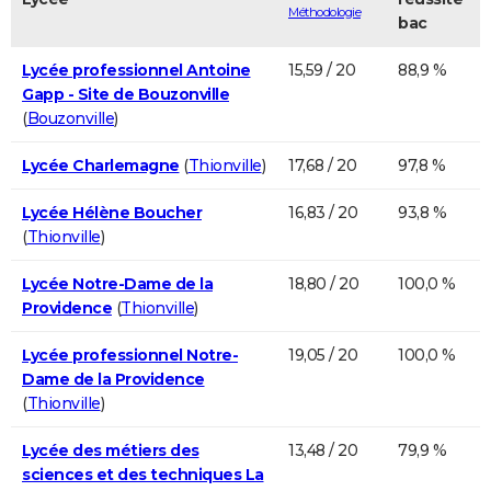
Méthodologie
bac
Lycée professionnel Antoine
15,59 / 20
88,9 %
Gapp - Site de Bouzonville
(
Bouzonville
)
Lycée Charlemagne
(
Thionville
)
17,68 / 20
97,8 %
Lycée Hélène Boucher
16,83 / 20
93,8 %
(
Thionville
)
Lycée Notre-Dame de la
18,80 / 20
100,0 %
Providence
(
Thionville
)
Lycée professionnel Notre-
19,05 / 20
100,0 %
Dame de la Providence
(
Thionville
)
Lycée des métiers des
13,48 / 20
79,9 %
sciences et des techniques La