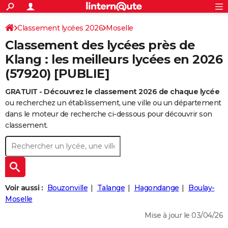
ACTUALITÉS
Connexion
S'inscrire
Classement lycées 2026
Moselle
Rechercher
Société
Education
Villes
Politique
Faits Divers
Monde
+
SPORT
Classement des lycées près de
Football
Cyclisme
Forum
Coupe du monde 2026
Tennis
Rugby
CULTURE
Klang : les meilleurs lycées en 2026
(57920) [PUBLIE]
TNT
Cinéma
Musique
Programme TV
Streaming
Sorties cinéma
+
FINANCE
GRATUIT - Découvrez le classement 2026 de chaque lycée
Impôts
Immobilier
Banque
Crédit
Retraite
Epargne
Risques naturels par ville
Assurance
AUTO
ou recherchez un établissement, une ville ou un département
Réserver un essai
Berlines
Forum auto
Essais
Citadines
SUV
+
dans le moteur de recherche ci-dessous pour découvrir son
HIGH-TECH
classement.
Meilleur smartphone
Ordinateurs
Guide high-tech
Mobiles
Internet
Jeux vidéo
+
BRICOLAGE
Aménagement intérieur
Cuisine
Jardinage
+
Forum
Extérieur
Salle de bains
Rangement
WEEK-END
Escapades
Expositions
Week-end nature
Guides de France
Patrimoine
Musées
+
LIFESTYLE
Voir aussi :
Bouzonville
Talange
Hagondange
Boulay-
Bien-être
Mode
+
Art de vivre
Loisirs
Modes de vie
Moselle
SANTE
Mise à jour le 03/04/26
Guide de la santé
Médicaments
+
Alimentation
Maladies
Sommeil
VOYAGE