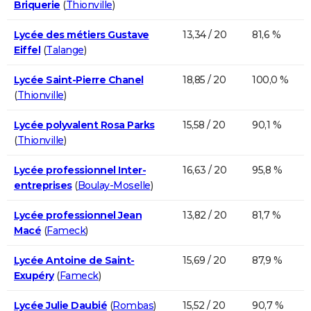
Briquerie
(
Thionville
)
Lycée des métiers Gustave
13,34 / 20
81,6 %
Eiffel
(
Talange
)
Lycée Saint-Pierre Chanel
18,85 / 20
100,0 %
(
Thionville
)
Lycée polyvalent Rosa Parks
15,58 / 20
90,1 %
(
Thionville
)
Lycée professionnel Inter-
16,63 / 20
95,8 %
entreprises
(
Boulay-Moselle
)
Lycée professionnel Jean
13,82 / 20
81,7 %
Macé
(
Fameck
)
Lycée Antoine de Saint-
15,69 / 20
87,9 %
Exupéry
(
Fameck
)
Lycée Julie Daubié
(
Rombas
)
15,52 / 20
90,7 %