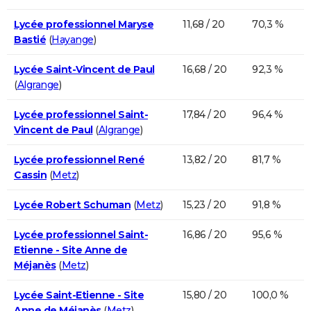
Lycée professionnel Maryse
11,68 / 20
70,3 %
Bastié
(
Hayange
)
Lycée Saint-Vincent de Paul
16,68 / 20
92,3 %
(
Algrange
)
Lycée professionnel Saint-
17,84 / 20
96,4 %
Vincent de Paul
(
Algrange
)
Lycée professionnel René
13,82 / 20
81,7 %
Cassin
(
Metz
)
Lycée Robert Schuman
(
Metz
)
15,23 / 20
91,8 %
Lycée professionnel Saint-
16,86 / 20
95,6 %
Etienne - Site Anne de
Méjanès
(
Metz
)
Lycée Saint-Etienne - Site
15,80 / 20
100,0 %
Anne de Méjanès
(
Metz
)