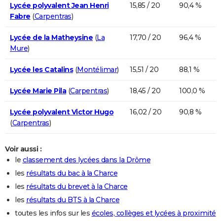
Lycée polyvalent Jean Henri
15,85 / 20
90,4 %
Fabre
(
Carpentras
)
Lycée de la Matheysine
(
La
17,70 / 20
96,4 %
Mure
)
Lycée les Catalins
(
Montélimar
)
15,51 / 20
88,1 %
Lycée Marie Pila
(
Carpentras
)
18,45 / 20
100,0 %
Lycée polyvalent Victor Hugo
16,02 / 20
90,8 %
(
Carpentras
)
Voir aussi :
le
classement des lycées dans la Drôme
les
résultats du bac à la Charce
les
résultats du brevet à la Charce
les
résultats du BTS à la Charce
toutes les infos sur les
écoles, collèges et lycées à proximité