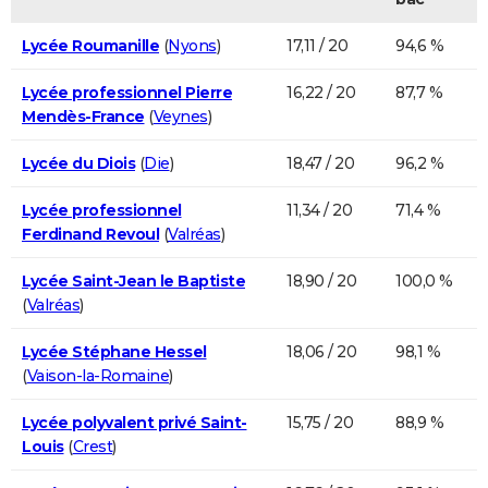
Lycée Roumanille
(
Nyons
)
17,11 / 20
94,6 %
Lycée professionnel Pierre
16,22 / 20
87,7 %
Mendès-France
(
Veynes
)
Lycée du Diois
(
Die
)
18,47 / 20
96,2 %
Lycée professionnel
11,34 / 20
71,4 %
Ferdinand Revoul
(
Valréas
)
Lycée Saint-Jean le Baptiste
18,90 / 20
100,0 %
(
Valréas
)
Lycée Stéphane Hessel
18,06 / 20
98,1 %
(
Vaison-la-Romaine
)
Lycée polyvalent privé Saint-
15,75 / 20
88,9 %
Louis
(
Crest
)