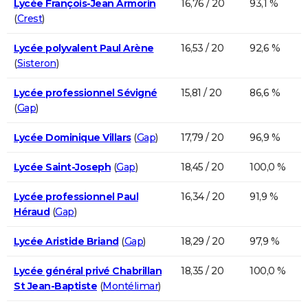
Lycée François-Jean Armorin
16,76 / 20
93,1 %
(
Crest
)
Lycée polyvalent Paul Arène
16,53 / 20
92,6 %
(
Sisteron
)
Lycée professionnel Sévigné
15,81 / 20
86,6 %
(
Gap
)
Lycée Dominique Villars
(
Gap
)
17,79 / 20
96,9 %
Lycée Saint-Joseph
(
Gap
)
18,45 / 20
100,0 %
Lycée professionnel Paul
16,34 / 20
91,9 %
Héraud
(
Gap
)
Lycée Aristide Briand
(
Gap
)
18,29 / 20
97,9 %
Lycée général privé Chabrillan
18,35 / 20
100,0 %
St Jean-Baptiste
(
Montélimar
)