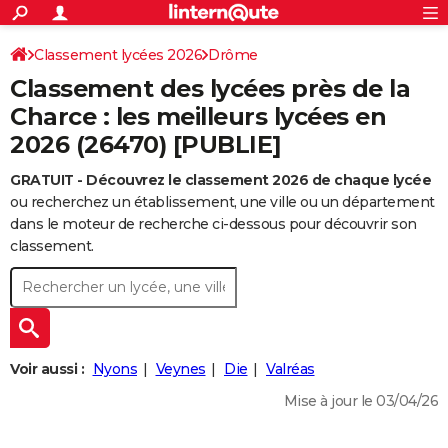
ACTUALITÉS
Connexion
S'inscrire
Classement lycées 2026
Drôme
Rechercher
Société
Education
Villes
Politique
Faits Divers
Monde
+
SPORT
Classement des lycées près de la
Football
Cyclisme
Forum
Coupe du monde 2026
Tennis
Rugby
CULTURE
Charce : les meilleurs lycées en
2026 (26470) [PUBLIE]
TNT
Cinéma
Musique
Programme TV
Streaming
Sorties cinéma
+
FINANCE
GRATUIT - Découvrez le classement 2026 de chaque lycée
Impôts
Immobilier
Banque
Crédit
Retraite
Epargne
Risques naturels par ville
Assurance
AUTO
ou recherchez un établissement, une ville ou un département
Réserver un essai
Berlines
Forum auto
Essais
Citadines
SUV
+
dans le moteur de recherche ci-dessous pour découvrir son
HIGH-TECH
classement.
Meilleur smartphone
Ordinateurs
Guide high-tech
Mobiles
Internet
Jeux vidéo
+
BRICOLAGE
Aménagement intérieur
Cuisine
Jardinage
+
Forum
Extérieur
Salle de bains
Rangement
WEEK-END
Escapades
Expositions
Week-end nature
Guides de France
Patrimoine
Musées
+
LIFESTYLE
Voir aussi :
Nyons
Veynes
Die
Valréas
Bien-être
Mode
+
Art de vivre
Loisirs
Modes de vie
SANTE
Mise à jour le 03/04/26
Guide de la santé
Médicaments
+
Alimentation
Maladies
Sommeil
VOYAGE