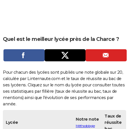
City break
Voyage de noces
Climat
Destinations
Voyage nature
Forum
+
PHOTO
GUIDES D'ACHAT
BONS PLANS
Quel est le meilleur lycée près de la Charce ?
CARTE DE VOEUX
Carte Bonne année
Carte Pâques
Carte de Noël
Carte Saint-Valentin
Carte d'anniversaire
DICTIONNAIRE
Biographies
Expressions
Dictionnaire
Citations
Proverbes
PROGRAMME TV
Pour chacun des lycées sont publiés une note globale sur 20,
COPAINS D'AVANT
calculée par Linternaute.com et le taux de réussite au bac de
ses lycéens. Cliquez sur le nom du lycée pour consulter toutes
Se connecter
Collèges
Universités
Service militaire
S'inscrire
Lycées
Primaires
Entreprises
Avis de recherche
AVIS DE DÉCÈS
ses statistiques par fillière (taux de réussite au bac, taux de
mentions) ainsi que l'évolution de ses performances par
FORUM
année.
Lifestyle
Sport
Television
Cinema
Bricolage
Culture
Auto
Voyage
Taux de
Notre note
Lycée
réussite
Méthodologie
bac