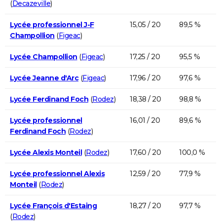
(
Decazeville
)
Lycée professionnel J-F
15,05 / 20
89,5 %
Champollion
(
Figeac
)
Lycée Champollion
(
Figeac
)
17,25 / 20
95,5 %
Lycée Jeanne d'Arc
(
Figeac
)
17,96 / 20
97,6 %
Lycée Ferdinand Foch
(
Rodez
)
18,38 / 20
98,8 %
Lycée professionnel
16,01 / 20
89,6 %
Ferdinand Foch
(
Rodez
)
Lycée Alexis Monteil
(
Rodez
)
17,60 / 20
100,0 %
Lycée professionnel Alexis
12,59 / 20
77,9 %
Monteil
(
Rodez
)
Lycée François d'Estaing
18,27 / 20
97,7 %
(
Rodez
)