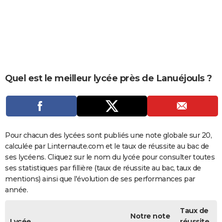
City break
Voyage de noces
Climat
Destinations
Voyage nature
Forum
+
PHOTO
GUIDES D'ACHAT
BONS PLANS
CARTE DE VOEUX
Quel est le meilleur lycée près de Lanuéjouls ?
Carte Bonne année
Carte Pâques
Carte de Noël
Carte Saint-Valentin
Carte d'anniversaire
DICTIONNAIRE
Biographies
Expressions
Dictionnaire
Citations
Proverbes
PROGRAMME TV
COPAINS D'AVANT
Pour chacun des lycées sont publiés une note globale sur 20,
calculée par Linternaute.com et le taux de réussite au bac de
Se connecter
Collèges
Universités
Service militaire
S'inscrire
Lycées
Primaires
Entreprises
Avis de recherche
AVIS DE DÉCÈS
ses lycéens. Cliquez sur le nom du lycée pour consulter toutes
ses statistiques par fillière (taux de réussite au bac, taux de
FORUM
mentions) ainsi que l'évolution de ses performances par
année.
Lifestyle
Sport
Television
Cinema
Bricolage
Culture
Auto
Voyage
Taux de
Notre note
Lycée
réussite