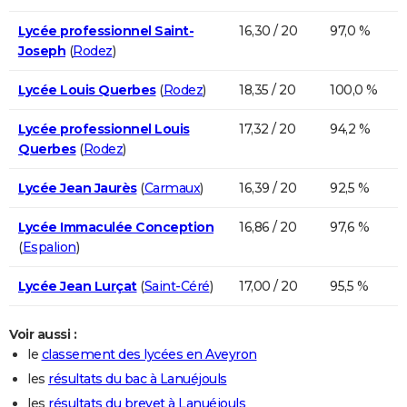
Lycée professionnel Saint-
16,30 / 20
97,0 %
Joseph
(
Rodez
)
Lycée Louis Querbes
(
Rodez
)
18,35 / 20
100,0 %
Lycée professionnel Louis
17,32 / 20
94,2 %
Querbes
(
Rodez
)
Lycée Jean Jaurès
(
Carmaux
)
16,39 / 20
92,5 %
Lycée Immaculée Conception
16,86 / 20
97,6 %
(
Espalion
)
Lycée Jean Lurçat
(
Saint-Céré
)
17,00 / 20
95,5 %
Voir aussi :
le
classement des lycées en Aveyron
les
résultats du bac à Lanuéjouls
les
résultats du brevet à Lanuéjouls