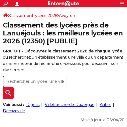
ACTUALITÉS
Connexion
S'inscrire
Classement lycées 2026
Aveyron
Rechercher
Société
Education
Villes
Politique
Faits Divers
Monde
+
SPORT
Classement des lycées près de
Football
Cyclisme
Forum
Coupe du monde 2026
Tennis
Rugby
CULTURE
Lanuéjouls : les meilleurs lycées en
2026 (12350) [PUBLIE]
TNT
Cinéma
Musique
Programme TV
Streaming
Sorties cinéma
+
FINANCE
GRATUIT - Découvrez le classement 2026 de chaque lycée
Impôts
Immobilier
Banque
Crédit
Retraite
Epargne
Risques naturels par ville
Assurance
AUTO
ou recherchez un établissement, une ville ou un département
Réserver un essai
Berlines
Forum auto
Essais
Citadines
SUV
+
dans le moteur de recherche ci-dessous pour découvrir son
HIGH-TECH
classement.
Meilleur smartphone
Ordinateurs
Guide high-tech
Mobiles
Internet
Jeux vidéo
+
BRICOLAGE
Aménagement intérieur
Cuisine
Jardinage
+
Forum
Extérieur
Salle de bains
Rangement
WEEK-END
Escapades
Expositions
Week-end nature
Guides de France
Patrimoine
Musées
+
LIFESTYLE
Voir aussi :
Rignac
Villefranche-de-Rouergue
Aubin
Bien-être
Mode
+
Art de vivre
Loisirs
Modes de vie
Decazeville
SANTE
Mise à jour le 03/04/26
Guide de la santé
Médicaments
+
Alimentation
Maladies
Sommeil
VOYAGE