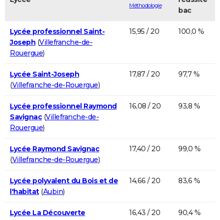
Méthodologie
bac
Lycée professionnel Saint-
15,95 / 20
100,0 %
Joseph
(
Villefranche-de-
Rouergue
)
Lycée Saint-Joseph
17,87 / 20
97,7 %
(
Villefranche-de-Rouergue
)
Lycée professionnel Raymond
16,08 / 20
93,8 %
Savignac
(
Villefranche-de-
Rouergue
)
Lycée Raymond Savignac
17,40 / 20
99,0 %
(
Villefranche-de-Rouergue
)
Lycée polyvalent du Bois et de
14,66 / 20
83,6 %
l'habitat
(
Aubin
)
Lycée La Découverte
16,43 / 20
90,4 %