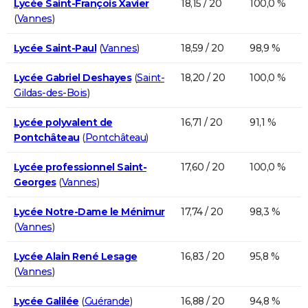
Lycée Saint-François Xavier
18,15 / 20
100,0 %
(
Vannes
)
Lycée Saint-Paul
(
Vannes
)
18,59 / 20
98,9 %
Lycée Gabriel Deshayes
(
Saint-
18,20 / 20
100,0 %
Gildas-des-Bois
)
Lycée polyvalent de
16,71 / 20
91,1 %
Pontchâteau
(
Pontchâteau
)
Lycée professionnel Saint-
17,60 / 20
100,0 %
Georges
(
Vannes
)
Lycée Notre-Dame le Ménimur
17,74 / 20
98,3 %
(
Vannes
)
Lycée Alain René Lesage
16,83 / 20
95,8 %
(
Vannes
)
Lycée Galilée
(
Guérande
)
16,88 / 20
94,8 %