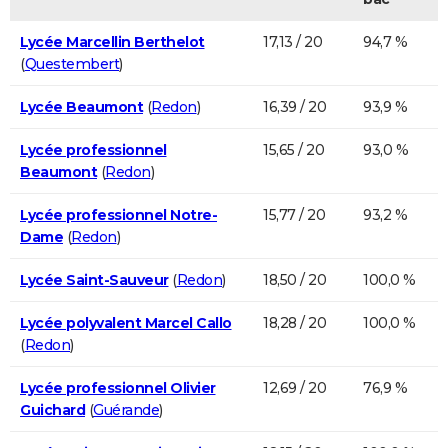
Lycée Marcellin Berthelot
17,13 / 20
94,7 %
(
Questembert
)
Lycée Beaumont
(
Redon
)
16,39 / 20
93,9 %
Lycée professionnel
15,65 / 20
93,0 %
Beaumont
(
Redon
)
Lycée professionnel Notre-
15,77 / 20
93,2 %
Dame
(
Redon
)
Lycée Saint-Sauveur
(
Redon
)
18,50 / 20
100,0 %
Lycée polyvalent Marcel Callo
18,28 / 20
100,0 %
(
Redon
)
Lycée professionnel Olivier
12,69 / 20
76,9 %
Guichard
(
Guérande
)