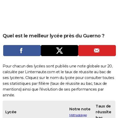
City break
Voyage de noces
Climat
Destinations
Voyage nature
Forum
+
PHOTO
GUIDES D'ACHAT
BONS PLANS
Quel est le meilleur lycée près du Guerno ?
CARTE DE VOEUX
Carte Bonne année
Carte Pâques
Carte de Noël
Carte Saint-Valentin
Carte d'anniversaire
DICTIONNAIRE
Biographies
Expressions
Dictionnaire
Citations
Proverbes
PROGRAMME TV
Pour chacun des lycées sont publiés une note globale sur 20,
COPAINS D'AVANT
calculée par Linternaute.com et le taux de réussite au bac de
ses lycéens. Cliquez sur le nom du lycée pour consulter toutes
Se connecter
Collèges
Universités
Service militaire
S'inscrire
Lycées
Primaires
Entreprises
Avis de recherche
AVIS DE DÉCÈS
ses statistiques par fillière (taux de réussite au bac, taux de
mentions) ainsi que l'évolution de ses performances par
FORUM
année.
Lifestyle
Sport
Television
Cinema
Bricolage
Culture
Auto
Voyage
Taux de
Notre note
Lycée
réussite
Méthodologie
bac