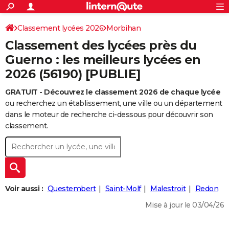
ACTUALITÉS
Connexion
S'inscrire
Classement lycées 2026
Morbihan
Rechercher
Société
Education
Villes
Politique
Faits Divers
Monde
+
SPORT
Classement des lycées près du
Football
Cyclisme
Forum
Coupe du monde 2026
Tennis
Rugby
CULTURE
Guerno : les meilleurs lycées en
2026 (56190) [PUBLIE]
TNT
Cinéma
Musique
Programme TV
Streaming
Sorties cinéma
+
FINANCE
GRATUIT - Découvrez le classement 2026 de chaque lycée
Impôts
Immobilier
Banque
Crédit
Retraite
Epargne
Risques naturels par ville
Assurance
AUTO
ou recherchez un établissement, une ville ou un département
Réserver un essai
Berlines
Forum auto
Essais
Citadines
SUV
+
dans le moteur de recherche ci-dessous pour découvrir son
HIGH-TECH
classement.
Meilleur smartphone
Ordinateurs
Guide high-tech
Mobiles
Internet
Jeux vidéo
+
BRICOLAGE
Aménagement intérieur
Cuisine
Jardinage
+
Forum
Extérieur
Salle de bains
Rangement
WEEK-END
Escapades
Expositions
Week-end nature
Guides de France
Patrimoine
Musées
+
LIFESTYLE
Voir aussi :
Questembert
Saint-Molf
Malestroit
Redon
Bien-être
Mode
+
Art de vivre
Loisirs
Modes de vie
SANTE
Mise à jour le 03/04/26
Guide de la santé
Médicaments
+
Alimentation
Maladies
Sommeil
VOYAGE