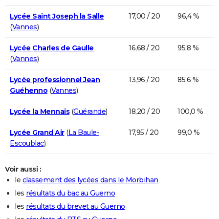
Lycée Saint Joseph la Salle
17,00 / 20
96,4 %
(
Vannes
)
Lycée Charles de Gaulle
16,68 / 20
95,8 %
(
Vannes
)
Lycée professionnel Jean
13,96 / 20
85,6 %
Guéhenno
(
Vannes
)
Lycée la Mennais
(
Guérande
)
18,20 / 20
100,0 %
Lycée Grand Air
(
La Baule-
17,95 / 20
99,0 %
Escoublac
)
Voir aussi :
le
classement des lycées dans le Morbihan
les
résultats du bac au Guerno
les
résultats du brevet au Guerno