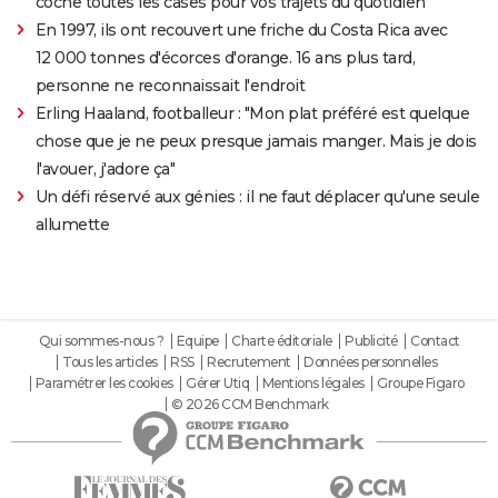
coche toutes les cases pour vos trajets du quotidien
En 1997, ils ont recouvert une friche du Costa Rica avec
12 000 tonnes d'écorces d'orange. 16 ans plus tard,
personne ne reconnaissait l'endroit
Erling Haaland, footballeur : "Mon plat préféré est quelque
chose que je ne peux presque jamais manger. Mais je dois
l'avouer, j'adore ça"
Un défi réservé aux génies : il ne faut déplacer qu'une seule
allumette
Qui sommes-nous ?
Equipe
Charte éditoriale
Publicité
Contact
Tous les articles
RSS
Recrutement
Données personnelles
Paramétrer les cookies
Gérer Utiq
Mentions légales
Groupe Figaro
© 2026 CCM Benchmark