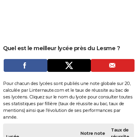
City break
Voyage de noces
Climat
Destinations
Voyage nature
Forum
+
PHOTO
GUIDES D'ACHAT
BONS PLANS
CARTE DE VOEUX
Quel est le meilleur lycée près du Lesme ?
Carte Bonne année
Carte Pâques
Carte de Noël
Carte Saint-Valentin
Carte d'anniversaire
DICTIONNAIRE
Biographies
Expressions
Dictionnaire
Citations
Proverbes
PROGRAMME TV
COPAINS D'AVANT
Pour chacun des lycées sont publiés une note globale sur 20,
calculée par Linternaute.com et le taux de réussite au bac de
Se connecter
Collèges
Universités
Service militaire
S'inscrire
Lycées
Primaires
Entreprises
Avis de recherche
AVIS DE DÉCÈS
ses lycéens. Cliquez sur le nom du lycée pour consulter toutes
ses statistiques par fillière (taux de réussite au bac, taux de
FORUM
mentions) ainsi que l'évolution de ses performances par
année.
Lifestyle
Sport
Television
Cinema
Bricolage
Culture
Auto
Voyage
Taux de
Notre note
Lycée
réussite