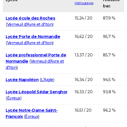
Méthodologie
bac
Lycée école des Roches
15,24 / 20
87,9 %
(
Verneuil d'Avre et d'Iton
)
Lycée Porte de Normandie
16,62 / 20
95,7 %
(
Verneuil d'Avre et d'Iton
)
Lycée professionnel Porte de
13,37 / 20
85,7 %
Normandie
(
Verneuil d'Avre et
d'Iton
)
Lycée Napoléon
(
L'Aigle
)
16,34 / 20
94,5 %
Lycée Léopold Sédar Senghor
16,33 / 20
93,8 %
(
Évreux
)
Lycée Notre-Dame Saint-
16,51 / 20
96,2 %
François
(
Évreux
)