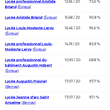
Lycée professionnel Aristide
12,56 / 20
73,6 %
Briand
(
Évreux
)
Lycée Aristide Briand
(
Évreux
)
15,68 / 20
90,8 %
Lycée Louis-Modeste Leroy
16,46 / 20
95,6 %
(
Évreux
)
Lycée professionnel Louis-
14,19 / 20
83,9 %
Modeste Leroy
(
Évreux
)
Lycée professionnel du
10,93 / 20
68,8 %
bâtiment Augustin Hébert
(
Évreux
)
Lycée Augustin Fresnel
17,07 / 20
97,7 %
(
Bernay
)
Lycée Jeanne d'arc Saint
17,07 / 20
97,1 %
Anselme
(
Bernay
)