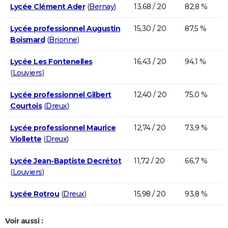
Lycée Clément Ader
(
Bernay
)
13,68 / 20
82,8 %
Lycée professionnel Augustin
15,30 / 20
87,5 %
Boismard
(
Brionne
)
Lycée Les Fontenelles
16,43 / 20
94,1 %
(
Louviers
)
Lycée professionnel Gilbert
12,40 / 20
75,0 %
Courtois
(
Dreux
)
Lycée professionnel Maurice
12,74 / 20
73,9 %
Viollette
(
Dreux
)
Lycée Jean-Baptiste Decrétot
11,72 / 20
66,7 %
(
Louviers
)
Lycée Rotrou
(
Dreux
)
15,98 / 20
93,8 %
Voir aussi :