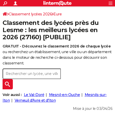
ACTUALITÉS
Connexion
S'inscrire
Classement lycées 2026
Eure
Rechercher
Société
Education
Villes
Politique
Faits Divers
Monde
+
SPORT
Classement des lycées près du
Football
Cyclisme
Forum
Coupe du monde 2026
Tennis
Rugby
CULTURE
Lesme : les meilleurs lycées en
2026 (27160) [PUBLIE]
TNT
Cinéma
Musique
Programme TV
Streaming
Sorties cinéma
+
FINANCE
GRATUIT - Découvrez le classement 2026 de chaque lycée
Impôts
Immobilier
Banque
Crédit
Retraite
Epargne
Risques naturels par ville
Assurance
AUTO
ou recherchez un établissement, une ville ou un département
Réserver un essai
Berlines
Forum auto
Essais
Citadines
SUV
+
dans le moteur de recherche ci-dessous pour découvrir son
HIGH-TECH
classement.
Meilleur smartphone
Ordinateurs
Guide high-tech
Mobiles
Internet
Jeux vidéo
+
BRICOLAGE
Aménagement intérieur
Cuisine
Jardinage
+
Forum
Extérieur
Salle de bains
Rangement
WEEK-END
Escapades
Expositions
Week-end nature
Guides de France
Patrimoine
Musées
+
LIFESTYLE
Voir aussi :
Le Val-Doré
Mesnil-en-Ouche
Mesnils-sur-
Bien-être
Mode
+
Art de vivre
Loisirs
Modes de vie
Iton
Verneuil d'Avre et d'Iton
SANTE
Mise à jour le 03/04/26
Guide de la santé
Médicaments
+
Alimentation
Maladies
Sommeil
VOYAGE