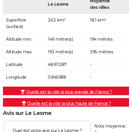
Moyenne
Le Lesme
des villes
Superficie
26,5 km²
18,1 km²
(surface)
Altitude min.
149 mètre(s)
194 mètres
Altitude max.
193 mètre(s)
395 mètres
Latitude
48.911287
-
Longitude
0.845988
-
Quelle est la ville la plus grande de France ?
Quelle est la ville la plus haute de France ?
Avis sur Le Lesme
Note moyenne :
Quel est votre avis sur Le Lesme ?