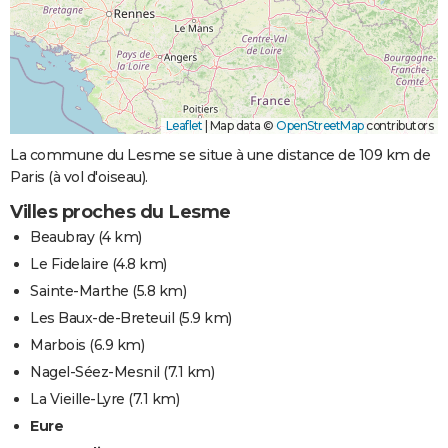
Leaflet
|
Map data ©
OpenStreetMap
contributors
La commune du Lesme se situe à une distance de 109 km de
Paris (à vol d'oiseau).
Villes proches du Lesme
Beaubray
(4 km)
Le Fidelaire
(4.8 km)
Sainte-Marthe
(5.8 km)
Les Baux-de-Breteuil
(5.9 km)
Marbois
(6.9 km)
Nagel-Séez-Mesnil
(7.1 km)
La Vieille-Lyre
(7.1 km)
Eure