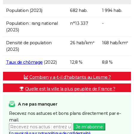
Population (2023)
682 hab.
1 994 hab.
Population : rang national
n°13 337
-
(2023)
Densité de population
26 hab/km²
168 hab/km²
(2023)
Taux de chômage
(2022)
12,8 %
8,8 %
Combien y a-t-il d'habitants au Lesme ?
Quelle est la ville la plus peuplée de France ?
A ne pas manquer
Recevez nos astuces et bons plans directement par e-
mail.
Je m'abonne
En savoir plus sur notre politique de confidentialité