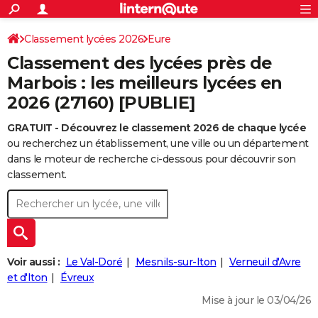
ACTUALITÉS
Connexion
S'inscrire
Classement lycées 2026
Eure
Rechercher
Société
Education
Villes
Politique
Faits Divers
Monde
+
SPORT
Classement des lycées près de
Football
Cyclisme
Forum
Coupe du monde 2026
Tennis
Rugby
CULTURE
Marbois : les meilleurs lycées en
2026 (27160) [PUBLIE]
TNT
Cinéma
Musique
Programme TV
Streaming
Sorties cinéma
+
FINANCE
GRATUIT - Découvrez le classement 2026 de chaque lycée
Impôts
Immobilier
Banque
Crédit
Retraite
Epargne
Risques naturels par ville
Assurance
AUTO
ou recherchez un établissement, une ville ou un département
Réserver un essai
Berlines
Forum auto
Essais
Citadines
SUV
+
dans le moteur de recherche ci-dessous pour découvrir son
HIGH-TECH
classement.
Meilleur smartphone
Ordinateurs
Guide high-tech
Mobiles
Internet
Jeux vidéo
+
BRICOLAGE
Aménagement intérieur
Cuisine
Jardinage
+
Forum
Extérieur
Salle de bains
Rangement
WEEK-END
Escapades
Expositions
Week-end nature
Guides de France
Patrimoine
Musées
+
LIFESTYLE
Voir aussi :
Le Val-Doré
Mesnils-sur-Iton
Verneuil d'Avre
Bien-être
Mode
+
Art de vivre
Loisirs
Modes de vie
et d'Iton
Évreux
SANTE
Mise à jour le 03/04/26
Guide de la santé
Médicaments
+
Alimentation
Maladies
Sommeil
VOYAGE