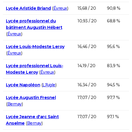
Lycée Aristide Briand
(
Évreux
)
15,68 / 20
90,8 %
Lycée professionnel du
10,93 / 20
68,8 %
bâtiment Augustin Hébert
(
Évreux
)
Lycée Louis-Modeste Leroy
16,46 / 20
95,6 %
(
Évreux
)
Lycée professionnel Louis-
14,19 / 20
83,9 %
Modeste Leroy
(
Évreux
)
Lycée Napoléon
(
L'Aigle
)
16,34 / 20
94,5 %
Lycée Augustin Fresnel
17,07 / 20
97,7 %
(
Bernay
)
Lycée Jeanne d'arc Saint
17,07 / 20
97,1 %
Anselme
(
Bernay
)