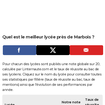
City break
Voyage de noces
Climat
Destinations
Voyage nature
Forum
+
PHOTO
GUIDES D'ACHAT
BONS PLANS
CARTE DE VOEUX
Quel est le meilleur lycée près de Marbois ?
Carte Bonne année
Carte Pâques
Carte de Noël
Carte Saint-Valentin
Carte d'anniversaire
DICTIONNAIRE
Biographies
Expressions
Dictionnaire
Citations
Proverbes
PROGRAMME TV
COPAINS D'AVANT
Pour chacun des lycées sont publiés une note globale sur 20,
calculée par Linternaute.com et le taux de réussite au bac de
Se connecter
Collèges
Universités
Service militaire
S'inscrire
Lycées
Primaires
Entreprises
Avis de recherche
AVIS DE DÉCÈS
ses lycéens. Cliquez sur le nom du lycée pour consulter toutes
ses statistiques par fillière (taux de réussite au bac, taux de
FORUM
mentions) ainsi que l'évolution de ses performances par
année.
Lifestyle
Sport
Television
Cinema
Bricolage
Culture
Auto
Voyage
Taux de
Notre note
Lycée
réussite