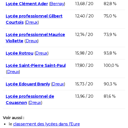
Lycée Clément Ader
(
Bernay
)
13,68 / 20
82,8 %
Lycée professionnel Gilbert
12,40 / 20
75,0 %
Courtois
(
Dreux
)
Lycée professionnel Maurice
12,74 / 20
73,9 %
Viollette
(
Dreux
)
Lycée Rotrou
(
Dreux
)
15,98 / 20
93,8 %
Lycée Saint-Pierre Saint-Paul
17,80 / 20
100,0 %
(
Dreux
)
Lycée Edouard Branly
(
Dreux
)
15,73 / 20
90,3 %
Lycée professionnel de
13,96 / 20
81,6 %
Couasnon
(
Dreux
)
Voir aussi :
le
classement des lycées dans l'Eure