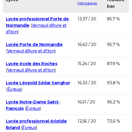
Méthodologie
bac
Lycée professionnel Porte de
13,37 / 20
85,7 %
Normandie
(
Verneuil d'Avre et
d'Iton
)
Lycée Porte de Normandie
16,62 / 20
95,7 %
(
Verneuil d'Avre et d'Iton
)
Lycée école des Roches
15,24 / 20
87,9 %
(
Verneuil d'Avre et d'Iton
)
Lycée Léopold Sédar Senghor
16,33 / 20
93,8 %
(
Évreux
)
Lycée Notre-Dame Saint-
16,51 / 20
96,2 %
François
(
Évreux
)
Lycée professionnel Aristide
12,56 / 20
73,6 %
Briand
(
Évreux
)