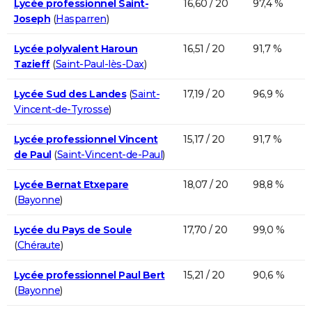
Lycée professionnel Saint-
16,60 / 20
97,4 %
Joseph
(
Hasparren
)
Lycée polyvalent Haroun
16,51 / 20
91,7 %
Tazieff
(
Saint-Paul-lès-Dax
)
Lycée Sud des Landes
(
Saint-
17,19 / 20
96,9 %
Vincent-de-Tyrosse
)
Lycée professionnel Vincent
15,17 / 20
91,7 %
de Paul
(
Saint-Vincent-de-Paul
)
Lycée Bernat Etxepare
18,07 / 20
98,8 %
(
Bayonne
)
Lycée du Pays de Soule
17,70 / 20
99,0 %
(
Chéraute
)
Lycée professionnel Paul Bert
15,21 / 20
90,6 %
(
Bayonne
)