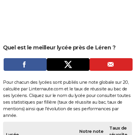
City break
Voyage de noces
Climat
Destinations
Voyage nature
Forum
+
PHOTO
GUIDES D'ACHAT
BONS PLANS
CARTE DE VOEUX
Quel est le meilleur lycée près de Léren ?
Carte Bonne année
Carte Pâques
Carte de Noël
Carte Saint-Valentin
Carte d'anniversaire
DICTIONNAIRE
Biographies
Expressions
Dictionnaire
Citations
Proverbes
PROGRAMME TV
COPAINS D'AVANT
Pour chacun des lycées sont publiés une note globale sur 20,
calculée par Linternaute.com et le taux de réussite au bac de
Se connecter
Collèges
Universités
Service militaire
S'inscrire
Lycées
Primaires
Entreprises
Avis de recherche
AVIS DE DÉCÈS
ses lycéens. Cliquez sur le nom du lycée pour consulter toutes
ses statistiques par fillière (taux de réussite au bac, taux de
FORUM
mentions) ainsi que l'évolution de ses performances par
année.
Lifestyle
Sport
Television
Cinema
Bricolage
Culture
Auto
Voyage
Taux de
Notre note
Lycée
réussite