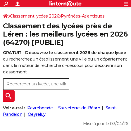
ACTUALITÉS
Connexion
S'inscrire
Classement lycées 2026
Pyrénées-Atlantiques
Rechercher
Société
Education
Villes
Politique
Faits Divers
Monde
+
SPORT
Classement des lycées près de
Football
Cyclisme
Forum
Coupe du monde 2026
Tennis
Rugby
CULTURE
Léren : les meilleurs lycées en 2026
(64270) [PUBLIE]
TNT
Cinéma
Musique
Programme TV
Streaming
Sorties cinéma
+
FINANCE
GRATUIT - Découvrez le classement 2026 de chaque lycée
Impôts
Immobilier
Banque
Crédit
Retraite
Epargne
Risques naturels par ville
Assurance
AUTO
ou recherchez un établissement, une ville ou un département
Réserver un essai
Berlines
Forum auto
Essais
Citadines
SUV
+
dans le moteur de recherche ci-dessous pour découvrir son
HIGH-TECH
classement.
Meilleur smartphone
Ordinateurs
Guide high-tech
Mobiles
Internet
Jeux vidéo
+
BRICOLAGE
Aménagement intérieur
Cuisine
Jardinage
+
Forum
Extérieur
Salle de bains
Rangement
WEEK-END
Escapades
Expositions
Week-end nature
Guides de France
Patrimoine
Musées
+
LIFESTYLE
Voir aussi :
Peyrehorade
Sauveterre-de-Béarn
Saint-
Bien-être
Mode
+
Art de vivre
Loisirs
Modes de vie
Pandelon
Oeyreluy
SANTE
Mise à jour le 03/04/26
Guide de la santé
Médicaments
+
Alimentation
Maladies
Sommeil
VOYAGE