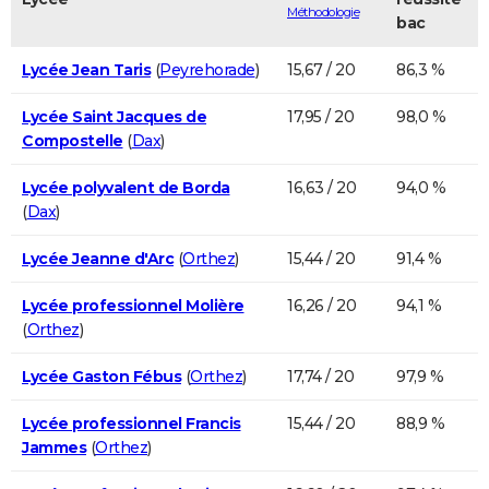
Méthodologie
bac
Lycée Jean Taris
(
Peyrehorade
)
15,67 / 20
86,3 %
Lycée Saint Jacques de
17,95 / 20
98,0 %
Compostelle
(
Dax
)
Lycée polyvalent de Borda
16,63 / 20
94,0 %
(
Dax
)
Lycée Jeanne d'Arc
(
Orthez
)
15,44 / 20
91,4 %
Lycée professionnel Molière
16,26 / 20
94,1 %
(
Orthez
)
Lycée Gaston Fébus
(
Orthez
)
17,74 / 20
97,9 %
Lycée professionnel Francis
15,44 / 20
88,9 %
Jammes
(
Orthez
)