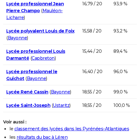
Lycée professionnel Jean
16,79 / 20
93,9 %
Pierre Champo
(
Mauléon-
Licharre
)
Lycée polyvalent Louis de Foix
15,58 / 20
93,2 %
(
Bayonne
)
Lycée professionnel Louis
15,44 / 20
89,4 %
Darmanté
(
Capbreton
)
Lycée professionnel le
16,40 / 20
96,0 %
Guichot
(
Bayonne
)
Lycée René Cassin
(
Bayonne
)
18,55 / 20
99,0 %
Lycée Saint-Joseph
(
Ustaritz
)
18,55 / 20
100,0 %
Voir aussi :
le
classement des lycées dans les Pyrénées-Atlantiques
les
résultats du bac à Léren