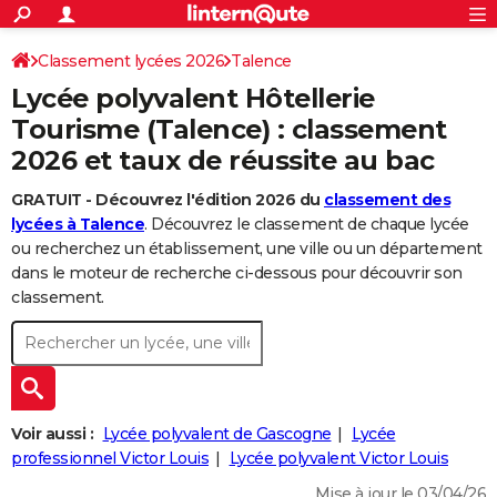
ACTUALITÉS
Connexion
S'inscrire
Classement lycées 2026
Talence
Rechercher
Société
Education
Villes
Politique
Faits Divers
Monde
+
SPORT
Lycée polyvalent Hôtellerie
Football
Cyclisme
Forum
Coupe du monde 2026
Tennis
Rugby
CULTURE
Tourisme (Talence) : classement
2026 et taux de réussite au bac
TNT
Cinéma
Musique
Programme TV
Streaming
Sorties cinéma
+
FINANCE
GRATUIT - Découvrez l'édition 2026 du
classement des
Impôts
Immobilier
Banque
Crédit
Retraite
Epargne
Risques naturels par ville
Assurance
AUTO
lycées à Talence
. Découvrez le classement de chaque lycée
Réserver un essai
Berlines
Forum auto
Essais
Citadines
SUV
+
ou recherchez un établissement, une ville ou un département
HIGH-TECH
dans le moteur de recherche ci-dessous pour découvrir son
Meilleur smartphone
Ordinateurs
Guide high-tech
Mobiles
Internet
Jeux vidéo
+
classement.
BRICOLAGE
Aménagement intérieur
Cuisine
Jardinage
+
Forum
Extérieur
Salle de bains
Rangement
WEEK-END
Escapades
Expositions
Week-end nature
Guides de France
Patrimoine
Musées
+
LIFESTYLE
Bien-être
Mode
+
Art de vivre
Loisirs
Modes de vie
Voir aussi :
Lycée polyvalent de Gascogne
Lycée
SANTE
professionnel Victor Louis
Lycée polyvalent Victor Louis
Guide de la santé
Médicaments
+
Alimentation
Maladies
Sommeil
VOYAGE
Mise à jour le 03/04/26