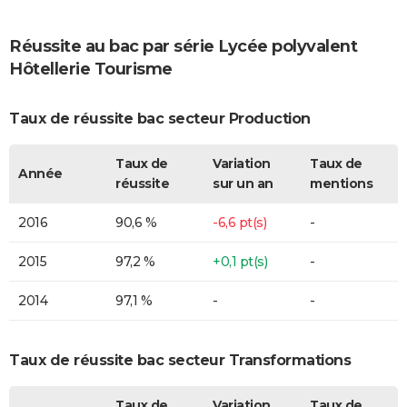
Réussite au bac par série Lycée polyvalent
Hôtellerie Tourisme
Taux de réussite bac secteur Production
Taux de
Variation
Taux de
Année
réussite
sur un an
mentions
2016
90,6 %
-6,6 pt(s)
-
2015
97,2 %
+0,1 pt(s)
-
2014
97,1 %
-
-
Taux de réussite bac secteur Transformations
Taux de
Variation
Taux de