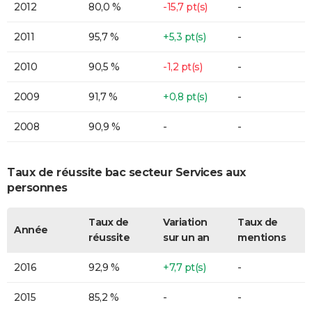
2012
80,0 %
-15,7 pt(s)
-
2011
95,7 %
+5,3 pt(s)
-
2010
90,5 %
-1,2 pt(s)
-
2009
91,7 %
+0,8 pt(s)
-
2008
90,9 %
-
-
Taux de réussite bac secteur Services aux
personnes
Taux de
Variation
Taux de
Année
réussite
sur un an
mentions
2016
92,9 %
+7,7 pt(s)
-
2015
85,2 %
-
-