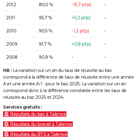
2012
80,0 %
-15,7 pt(s)
-
2011
95,7 %
+5,3 pt(s)
-
2010
90,5 %
-1,2 pt(s)
-
2009
91,7 %
+0,8 pt(s)
-
2008
90,9 %
-
-
NB :
La variation sur un an du taux de réussite au bac
correspond à la différence de taux de réussite entre une année
A et une année A-1 : pour le bac 2025, La variation sur un an
correspond donc à la différence constatée entre les taux de
réussite au bac 2025 et 2024.
Services gratuits :
Résultats du bac à Talence
Résultats du brevet à Talence
Résultats du BTS à Talence