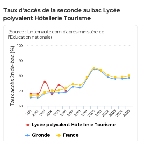
Taux d'accès de la seconde au bac Lycée
polyvalent Hôtellerie Tourisme
(Source : Linternaute.com d'après ministère de
l'Education nationale)
100
Taux accès 2nde-bac (%)
90
80
70
60
2013
2016
2019
2022
2025
2011
2014
2017
2020
2023
2012
2015
2018
2021
2024
Lycée polyvalent Hôtellerie Tourisme
Gironde
France