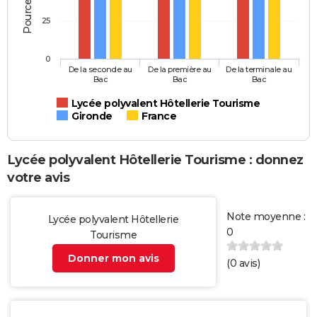
25
0
De la seconde au
De la première au
De la terminale au
Bac
Bac
Bac
Lycée polyvalent Hôtellerie Tourisme
Gironde
France
Lycée polyvalent Hôtellerie Tourisme : donnez
votre avis
Note moyenne :
Lycée polyvalent Hôtellerie
0
Tourisme
Donner mon avis
(
0
avis)