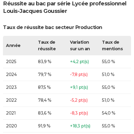
Réussite au bac par série Lycée professionnel
Louis-Jacques Goussier
Taux de réussite bac secteur Production
Taux de
Variation
Taux de
Année
réussite
sur un an
mentions
2025
83,9 %
+4,2 pt(s)
55,0 %
2024
79,7 %
-7,8 pt(s)
51,0 %
2023
87,5 %
+9,1 pt(s)
55,0 %
2022
78,4 %
-5,2 pt(s)
51,0 %
2021
83,6 %
-8,3 pt(s)
54,0 %
2020
91,9 %
+18,3 pt(s)
55,0 %