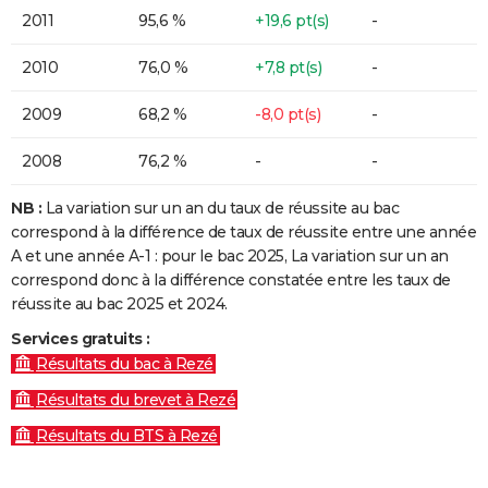
2011
95,6 %
+19,6 pt(s)
-
2010
76,0 %
+7,8 pt(s)
-
2009
68,2 %
-8,0 pt(s)
-
2008
76,2 %
-
-
NB :
La variation sur un an du taux de réussite au bac
correspond à la différence de taux de réussite entre une année
A et une année A-1 : pour le bac 2025, La variation sur un an
correspond donc à la différence constatée entre les taux de
réussite au bac 2025 et 2024.
Services gratuits :
Résultats du bac à Rezé
Résultats du brevet à Rezé
Résultats du BTS à Rezé