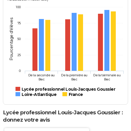
100
Pourcentage d'élèves
75
50
25
0
De la seconde au
De la première au
De la terminale au
Bac
Bac
Bac
Lycée professionnel Louis-Jacques Goussier
Loire-Atlantique
France
Lycée professionnel Louis-Jacques Goussier :
donnez votre avis