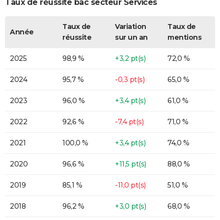
Taux de réussite bac secteur Services
Taux de
Variation
Taux de
Année
réussite
sur un an
mentions
2025
98,9 %
+3,2 pt(s)
72,0 %
2024
95,7 %
-0,3 pt(s)
65,0 %
2023
96,0 %
+3,4 pt(s)
61,0 %
2022
92,6 %
-7,4 pt(s)
71,0 %
2021
100,0 %
+3,4 pt(s)
74,0 %
2020
96,6 %
+11,5 pt(s)
88,0 %
2019
85,1 %
-11,0 pt(s)
51,0 %
2018
96,2 %
+3,0 pt(s)
68,0 %