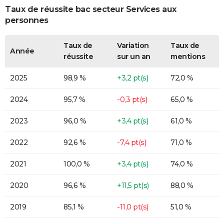
Taux de réussite bac secteur Services aux
personnes
Taux de
Variation
Taux de
Année
réussite
sur un an
mentions
2025
98,9 %
+3,2 pt(s)
72,0 %
2024
95,7 %
-0,3 pt(s)
65,0 %
2023
96,0 %
+3,4 pt(s)
61,0 %
2022
92,6 %
-7,4 pt(s)
71,0 %
2021
100,0 %
+3,4 pt(s)
74,0 %
2020
96,6 %
+11,5 pt(s)
88,0 %
2019
85,1 %
-11,0 pt(s)
51,0 %