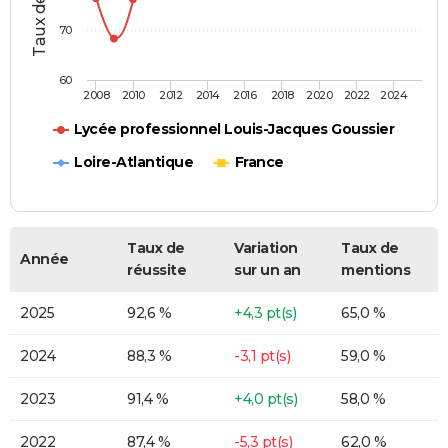
70
60
2008
2010
2012
2014
2016
2018
2020
2022
2024
Lycée professionnel Louis-Jacques Goussier
Loire-Atlantique
France
Taux de
Variation
Taux de
Année
réussite
sur un an
mentions
2025
92,6 %
+4,3 pt(s)
65,0 %
2024
88,3 %
-3,1 pt(s)
59,0 %
2023
91,4 %
+4,0 pt(s)
58,0 %
2022
87,4 %
-5,3 pt(s)
62,0 %