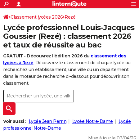
ACTUALITÉS
Connexion
S'inscrire
Classement lycées 2026
Rezé
Rechercher
Société
Education
Villes
Politique
Faits Divers
Monde
+
SPORT
Lycée professionnel Louis-Jacques
Football
Cyclisme
Forum
Coupe du monde 2026
Tennis
Rugby
CULTURE
Goussier (Rezé) : classement 2026
et taux de réussite au bac
TNT
Cinéma
Musique
Programme TV
Streaming
Sorties cinéma
+
FINANCE
GRATUIT - Découvrez l'édition 2026 du
classement des
Impôts
Immobilier
Banque
Crédit
Retraite
Epargne
Risques naturels par ville
Assurance
AUTO
lycées à Rezé
. Découvrez le classement de chaque lycée ou
Réserver un essai
Berlines
Forum auto
Essais
Citadines
SUV
+
recherchez un établissement, une ville ou un département
HIGH-TECH
dans le moteur de recherche ci-dessous pour découvrir son
Meilleur smartphone
Ordinateurs
Guide high-tech
Mobiles
Internet
Jeux vidéo
+
classement.
BRICOLAGE
Aménagement intérieur
Cuisine
Jardinage
+
Forum
Extérieur
Salle de bains
Rangement
WEEK-END
Escapades
Expositions
Week-end nature
Guides de France
Patrimoine
Musées
+
LIFESTYLE
Bien-être
Mode
+
Art de vivre
Loisirs
Modes de vie
Voir aussi :
Lycée Jean Perrin
Lycée Notre-Dame
Lycée
SANTE
professionnel Notre-Dame
Guide de la santé
Médicaments
+
Alimentation
Maladies
Sommeil
VOYAGE
Mise à jour le 03/04/26