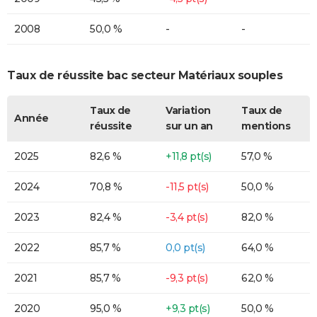
2008
50,0 %
-
-
Taux de réussite bac secteur Matériaux souples
Taux de
Variation
Taux de
Année
réussite
sur un an
mentions
2025
82,6 %
+11,8 pt(s)
57,0 %
2024
70,8 %
-11,5 pt(s)
50,0 %
2023
82,4 %
-3,4 pt(s)
82,0 %
2022
85,7 %
0,0 pt(s)
64,0 %
2021
85,7 %
-9,3 pt(s)
62,0 %
2020
95,0 %
+9,3 pt(s)
50,0 %