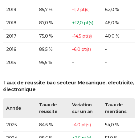
2019
85,7 %
-1,2 pt(s)
62,0 %
2018
87,0 %
+12,0 pt(s)
48,0 %
2017
75,0 %
-14,5 pt(s)
40,0 %
2016
89,5 %
-6,0 pt(s)
-
2015
95,5 %
-
-
Taux de réussite bac secteur Mécanique, électricité,
électronique
Taux de
Variation
Taux de
Année
réussite
sur un an
mentions
2025
84,6 %
-4,0 pt(s)
54,0 %