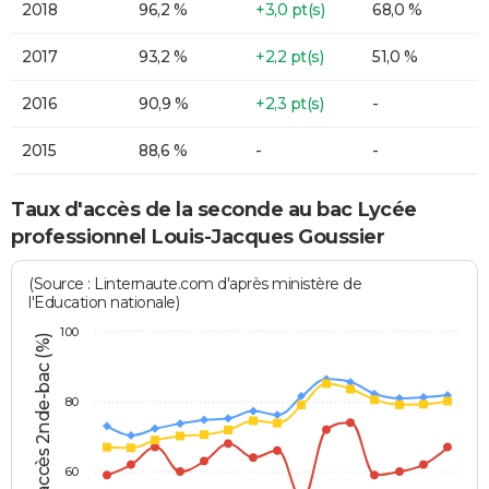
2018
96,2 %
+3,0 pt(s)
68,0 %
2017
93,2 %
+2,2 pt(s)
51,0 %
2016
90,9 %
+2,3 pt(s)
-
2015
88,6 %
-
-
Taux d'accès de la seconde au bac Lycée
professionnel Louis-Jacques Goussier
(Source : Linternaute.com d'après ministère de
l'Education nationale)
100
Taux accès 2nde-bac (%)
80
60