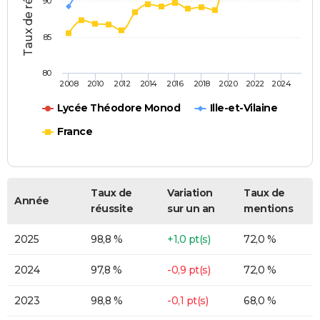
Taux de réussite (%)
90
85
80
2008
2010
2012
2014
2016
2018
2020
2022
2024
Lycée Théodore Monod
Ille-et-Vilaine
France
Taux de
Variation
Taux de
Année
réussite
sur un an
mentions
2025
98,8 %
+1,0 pt(s)
72,0 %
2024
97,8 %
-0,9 pt(s)
72,0 %
2023
98,8 %
-0,1 pt(s)
68,0 %