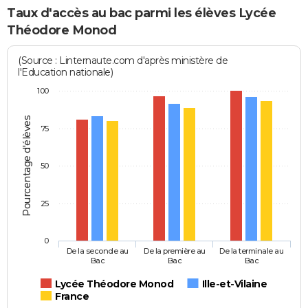
Taux d'accès au bac parmi les élèves Lycée
Théodore Monod
(Source : Linternaute.com d'après ministère de
l'Education nationale)
100
Pourcentage d'élèves
75
50
25
0
De la seconde au
De la première au
De la terminale au
Bac
Bac
Bac
Lycée Théodore Monod
Ille-et-Vilaine
France