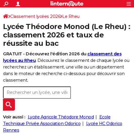
ACTUALITÉS
Connexion
S'inscrire
Classement lycées 2026
Le Rheu
Rechercher
Société
Education
Villes
Politique
Faits Divers
Monde
+
SPORT
Lycée Théodore Monod (Le Rheu) :
Football
Cyclisme
Forum
Coupe du monde 2026
Tennis
Rugby
CULTURE
classement 2026 et taux de
réussite au bac
TNT
Cinéma
Musique
Programme TV
Streaming
Sorties cinéma
+
FINANCE
GRATUIT - Découvrez l'édition 2026 du
classement des
Impôts
Immobilier
Banque
Crédit
Retraite
Epargne
Risques naturels par ville
Assurance
AUTO
lycées au Rheu
. Découvrez le classement de chaque lycée ou
Réserver un essai
Berlines
Forum auto
Essais
Citadines
SUV
+
recherchez un établissement, une ville ou un département
HIGH-TECH
dans le moteur de recherche ci-dessous pour découvrir son
Meilleur smartphone
Ordinateurs
Guide high-tech
Mobiles
Internet
Jeux vidéo
+
classement.
BRICOLAGE
Aménagement intérieur
Cuisine
Jardinage
+
Forum
Extérieur
Salle de bains
Rangement
WEEK-END
Escapades
Expositions
Week-end nature
Guides de France
Patrimoine
Musées
+
LIFESTYLE
Bien-être
Mode
+
Art de vivre
Loisirs
Modes de vie
Voir aussi :
Lycée Agricole Théodore Monod
Ecole
SANTE
Technique Privée Association Odorico
Lycée HC Odorico
Guide de la santé
Médicaments
+
Alimentation
Maladies
Sommeil
VOYAGE
Rennes