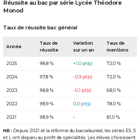
Réussite au bac par série Lycée Théodore
Monod
Taux de réussite bac général
Taux de
Variation
Taux de
Année
réussite
sur un an
mentions
2025
98,8 %
+1,0 pt(s)
72,0 %
2024
97,8 %
-0,9 pt(s)
72,0 %
2023
98,8 %
-0,1 pt(s)
68,0 %
2022
98,9 %
0,0 pt(s)
78,0 %
2021
98,9 %
-
81,0 %
NB :
Depuis 2021 et la réforme du baccalauréat, les séries ES, S
et L ont disparu au profit de spécialités. Les élèves choisissent