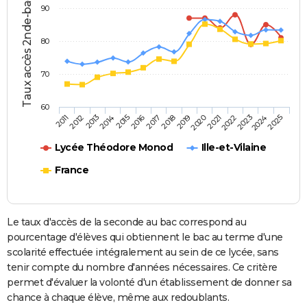
Taux accès 2nde-bac (%)
90
80
70
60
2013
2016
2019
2022
2025
2011
2014
2017
2020
2023
2012
2015
2018
2021
2024
Lycée Théodore Monod
Ille-et-Vilaine
France
Le taux d'accès de la seconde au bac correspond au
pourcentage d'élèves qui obtiennent le bac au terme d'une
scolarité effectuée intégralement au sein de ce lycée, sans
tenir compte du nombre d'années nécessaires. Ce critère
permet d'évaluer la volonté d'un établissement de donner sa
chance à chaque élève, même aux redoublants.