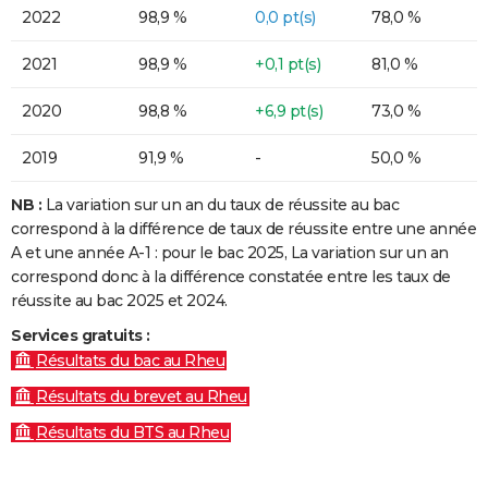
2022
98,9 %
0,0 pt(s)
78,0 %
2021
98,9 %
+0,1 pt(s)
81,0 %
2020
98,8 %
+6,9 pt(s)
73,0 %
2019
91,9 %
-
50,0 %
NB :
La variation sur un an du taux de réussite au bac
correspond à la différence de taux de réussite entre une année
A et une année A-1 : pour le bac 2025, La variation sur un an
correspond donc à la différence constatée entre les taux de
réussite au bac 2025 et 2024.
Services gratuits :
Résultats du bac au Rheu
Résultats du brevet au Rheu
Résultats du BTS au Rheu