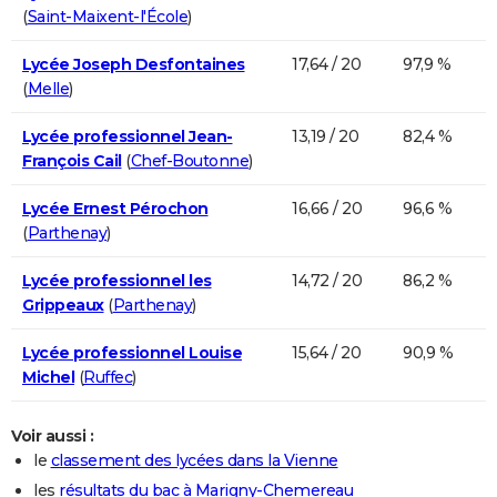
(
Saint-Maixent-l'École
)
Lycée Joseph Desfontaines
17,64 / 20
97,9 %
(
Melle
)
Lycée professionnel Jean-
13,19 / 20
82,4 %
François Cail
(
Chef-Boutonne
)
Lycée Ernest Pérochon
16,66 / 20
96,6 %
(
Parthenay
)
Lycée professionnel les
14,72 / 20
86,2 %
Grippeaux
(
Parthenay
)
Lycée professionnel Louise
15,64 / 20
90,9 %
Michel
(
Ruffec
)
Voir aussi :
le
classement des lycées dans la Vienne
les
résultats du bac à Marigny-Chemereau