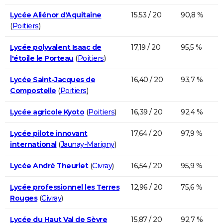
Lycée Aliénor d'Aquitaine
15,53 / 20
90,8 %
(
Poitiers
)
Lycée polyvalent Isaac de
17,19 / 20
95,5 %
l'étoile le Porteau
(
Poitiers
)
Lycée Saint-Jacques de
16,40 / 20
93,7 %
Compostelle
(
Poitiers
)
Lycée agricole Kyoto
(
Poitiers
)
16,39 / 20
92,4 %
Lycée pilote innovant
17,64 / 20
97,9 %
international
(
Jaunay-Marigny
)
Lycée André Theuriet
(
Civray
)
16,54 / 20
95,9 %
Lycée professionnel les Terres
12,96 / 20
75,6 %
Rouges
(
Civray
)
Lycée du Haut Val de Sèvre
15,87 / 20
92,7 %