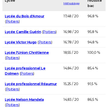
Lycée
réussite
Méthodologie
bac
Lycée du Bois d'Amour
17,48 / 20
96,8 %
(
Poitiers
)
Lycée Camille Guérin
(
Poitiers
)
16,98 / 20
95,8 %
Lycée Victor Hugo
(
Poitiers
)
16,78 / 20
94,8 %
Lycée l'Union Chrétienne
18,55 / 20
100,0 %
(
Poitiers
)
Lycée professionnel Le
14,84 / 20
85,4 %
Dolmen
(
Poitiers
)
Lycée professionnel Réaumur
15,25 / 20
91,5 %
(
Poitiers
)
Lycée Nelson Mandela
14,83 / 20
86,5 %
(
Poitiers
)