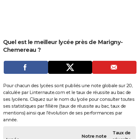
City break
Voyage de noces
Climat
Destinations
Voyage nature
Forum
+
PHOTO
GUIDES D'ACHAT
BONS PLANS
Quel est le meilleur lycée près de Marigny-
CARTE DE VOEUX
Chemereau ?
Carte Bonne année
Carte Pâques
Carte de Noël
Carte Saint-Valentin
Carte d'anniversaire
DICTIONNAIRE
Biographies
Expressions
Dictionnaire
Citations
Proverbes
PROGRAMME TV
COPAINS D'AVANT
Pour chacun des lycées sont publiés une note globale sur 20,
calculée par Linternaute.com et le taux de réussite au bac de
Se connecter
Collèges
Universités
Service militaire
S'inscrire
Lycées
Primaires
Entreprises
Avis de recherche
AVIS DE DÉCÈS
ses lycéens. Cliquez sur le nom du lycée pour consulter toutes
ses statistiques par fillière (taux de réussite au bac, taux de
FORUM
mentions) ainsi que l'évolution de ses performances par
Lifestyle
Sport
Television
Cinema
Bricolage
Culture
Auto
Voyage
année.
Taux de
Notre note