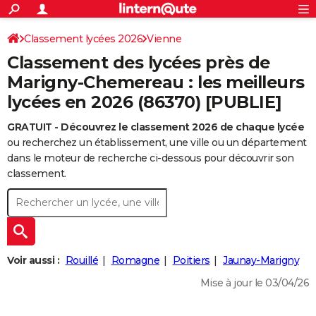
ACTUALITÉS
Connexion
S'inscrire
Classement lycées 2026
Vienne
Rechercher
Société
Education
Villes
Politique
Faits Divers
Monde
+
SPORT
Classement des lycées près de
Football
Cyclisme
Forum
Coupe du monde 2026
Tennis
Rugby
CULTURE
Marigny-Chemereau : les meilleurs
lycées en 2026 (86370) [PUBLIE]
TNT
Cinéma
Musique
Programme TV
Streaming
Sorties cinéma
+
FINANCE
GRATUIT - Découvrez le classement 2026 de chaque lycée
Impôts
Immobilier
Banque
Crédit
Retraite
Epargne
Risques naturels par ville
Assurance
AUTO
ou recherchez un établissement, une ville ou un département
Réserver un essai
Berlines
Forum auto
Essais
Citadines
SUV
+
dans le moteur de recherche ci-dessous pour découvrir son
HIGH-TECH
classement.
Meilleur smartphone
Ordinateurs
Guide high-tech
Mobiles
Internet
Jeux vidéo
+
BRICOLAGE
Aménagement intérieur
Cuisine
Jardinage
+
Forum
Extérieur
Salle de bains
Rangement
WEEK-END
Escapades
Expositions
Week-end nature
Guides de France
Patrimoine
Musées
+
LIFESTYLE
Voir aussi :
Rouillé
Romagne
Poitiers
Jaunay-Marigny
Bien-être
Mode
+
Art de vivre
Loisirs
Modes de vie
SANTE
Mise à jour le 03/04/26
Guide de la santé
Médicaments
+
Alimentation
Maladies
Sommeil
VOYAGE