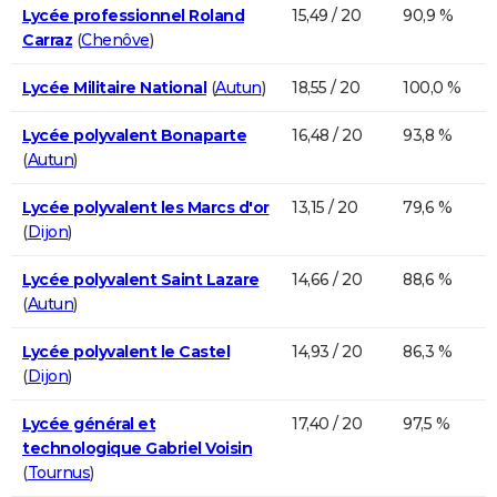
Lycée professionnel Roland
15,49 / 20
90,9 %
Carraz
(
Chenôve
)
Lycée Militaire National
(
Autun
)
18,55 / 20
100,0 %
Lycée polyvalent Bonaparte
16,48 / 20
93,8 %
(
Autun
)
Lycée polyvalent les Marcs d'or
13,15 / 20
79,6 %
(
Dijon
)
Lycée polyvalent Saint Lazare
14,66 / 20
88,6 %
(
Autun
)
Lycée polyvalent le Castel
14,93 / 20
86,3 %
(
Dijon
)
Lycée général et
17,40 / 20
97,5 %
technologique Gabriel Voisin
(
Tournus
)