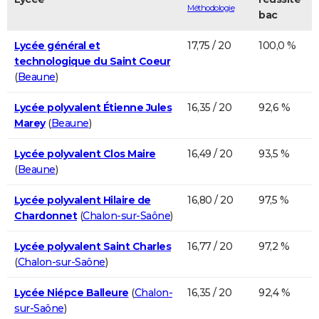
Méthodologie
bac
Lycée général et
17,75 / 20
100,0 %
technologique du Saint Coeur
(
Beaune
)
Lycée polyvalent Étienne Jules
16,35 / 20
92,6 %
Marey
(
Beaune
)
Lycée polyvalent Clos Maire
16,49 / 20
93,5 %
(
Beaune
)
Lycée polyvalent Hilaire de
16,80 / 20
97,5 %
Chardonnet
(
Chalon-sur-Saône
)
Lycée polyvalent Saint Charles
16,77 / 20
97,2 %
(
Chalon-sur-Saône
)
Lycée Niépce Balleure
(
Chalon-
16,35 / 20
92,4 %
sur-Saône
)