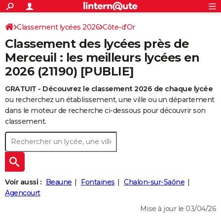
ACTUALITÉS
Connexion
S'inscrire
Classement lycées 2026
Côte-d'Or
Rechercher
Société
Education
Villes
Politique
Faits Divers
Monde
+
SPORT
Classement des lycées près de
Football
Cyclisme
Forum
Coupe du monde 2026
Tennis
Rugby
CULTURE
Merceuil : les meilleurs lycées en
2026 (21190) [PUBLIE]
TNT
Cinéma
Musique
Programme TV
Streaming
Sorties cinéma
+
FINANCE
GRATUIT - Découvrez le classement 2026 de chaque lycée
Impôts
Immobilier
Banque
Crédit
Retraite
Epargne
Risques naturels par ville
Assurance
AUTO
ou recherchez un établissement, une ville ou un département
Réserver un essai
Berlines
Forum auto
Essais
Citadines
SUV
+
dans le moteur de recherche ci-dessous pour découvrir son
HIGH-TECH
classement.
Meilleur smartphone
Ordinateurs
Guide high-tech
Mobiles
Internet
Jeux vidéo
+
BRICOLAGE
Aménagement intérieur
Cuisine
Jardinage
+
Forum
Extérieur
Salle de bains
Rangement
WEEK-END
Escapades
Expositions
Week-end nature
Guides de France
Patrimoine
Musées
+
LIFESTYLE
Voir aussi :
Beaune
Fontaines
Chalon-sur-Saône
Bien-être
Mode
+
Art de vivre
Loisirs
Modes de vie
Agencourt
SANTE
Mise à jour le 03/04/26
Guide de la santé
Médicaments
+
Alimentation
Maladies
Sommeil
VOYAGE