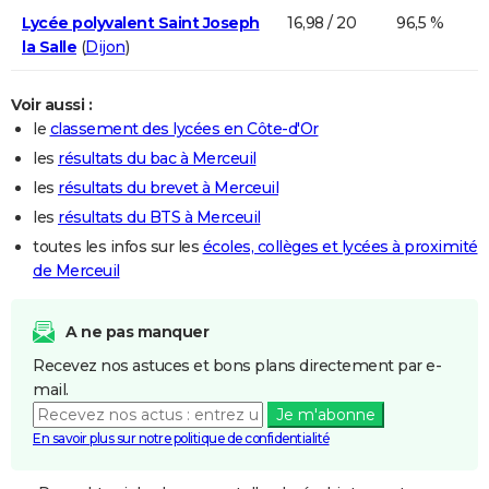
Lycée polyvalent Saint Joseph
16,98 / 20
96,5 %
la Salle
(
Dijon
)
Voir aussi :
le
classement des lycées en Côte-d'Or
les
résultats du bac à Merceuil
les
résultats du brevet à Merceuil
les
résultats du BTS à Merceuil
toutes les infos sur les
écoles, collèges et lycées à proximité
de Merceuil
A ne pas manquer
Recevez nos astuces et bons plans directement par e-
mail.
Je m'abonne
En savoir plus sur notre politique de confidentialité