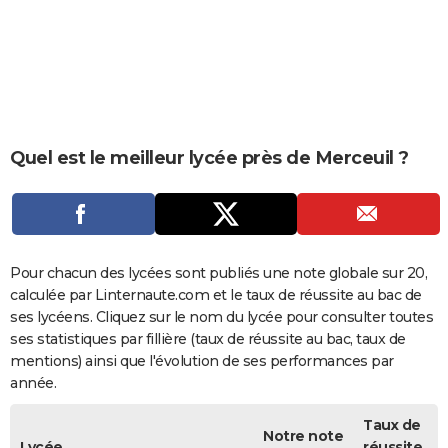
City break
Voyage de noces
Climat
Destinations
Voyage nature
Forum
+
PHOTO
GUIDES D'ACHAT
BONS PLANS
CARTE DE VOEUX
Quel est le meilleur lycée près de Merceuil ?
Carte Bonne année
Carte Pâques
Carte de Noël
Carte Saint-Valentin
Carte d'anniversaire
DICTIONNAIRE
Biographies
Expressions
Dictionnaire
Citations
Proverbes
PROGRAMME TV
COPAINS D'AVANT
Pour chacun des lycées sont publiés une note globale sur 20,
calculée par Linternaute.com et le taux de réussite au bac de
Se connecter
Collèges
Universités
Service militaire
S'inscrire
Lycées
Primaires
Entreprises
Avis de recherche
AVIS DE DÉCÈS
ses lycéens. Cliquez sur le nom du lycée pour consulter toutes
ses statistiques par fillière (taux de réussite au bac, taux de
FORUM
mentions) ainsi que l'évolution de ses performances par
année.
Lifestyle
Sport
Television
Cinema
Bricolage
Culture
Auto
Voyage
Taux de
Notre note
Lycée
réussite