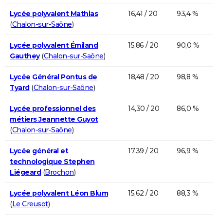
Lycée polyvalent Mathias
16,41 / 20
93,4 %
(
Chalon-sur-Saône
)
Lycée polyvalent Émiland
15,86 / 20
90,0 %
Gauthey
(
Chalon-sur-Saône
)
Lycée Général Pontus de
18,48 / 20
98,8 %
Tyard
(
Chalon-sur-Saône
)
Lycée professionnel des
14,30 / 20
86,0 %
métiers Jeannette Guyot
(
Chalon-sur-Saône
)
Lycée général et
17,39 / 20
96,9 %
technologique Stephen
Liégeard
(
Brochon
)
Lycée polyvalent Léon Blum
15,62 / 20
88,3 %
(
Le Creusot
)