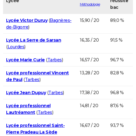
Lycée
réussite
Méthodologie
bac
Lycée Victor Duruy
(
Bagnères-
15,90 / 20
89,0 %
de-Bigorre
)
Lycée La Serre de Sarsan
16,35 / 20
91,5 %
(
Lourdes
)
Lycée Marie Curie
(
Tarbes
)
16,57 / 20
96,7 %
Lycée professionnel Vincent
13,28 / 20
82,8 %
de Paul
(
Tarbes
)
Lycée Jean Dupuy
(
Tarbes
)
17,38 / 20
96,8 %
Lycée professionnel
14,81 / 20
87,6 %
Lautréamont
(
Tarbes
)
Lycée professionnel Saint-
16,67 / 20
93,7 %
Pierre Pradeau La Sède