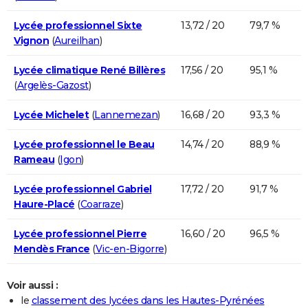
Lycée professionnel Sixte
13,72 / 20
79,7 %
Vignon
(
Aureilhan
)
Lycée climatique René Billères
17,56 / 20
95,1 %
(
Argelès-Gazost
)
Lycée Michelet
(
Lannemezan
)
16,68 / 20
93,3 %
Lycée professionnel le Beau
14,74 / 20
88,9 %
Rameau
(
Igon
)
Lycée professionnel Gabriel
17,72 / 20
91,7 %
Haure-Placé
(
Coarraze
)
Lycée professionnel Pierre
16,60 / 20
96,5 %
Mendès France
(
Vic-en-Bigorre
)
Voir aussi :
le
classement des lycées dans les Hautes-Pyrénées