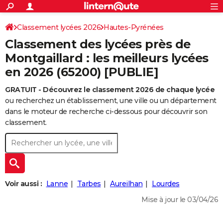
ACTUALITÉS
Connexion
S'inscrire
Classement lycées 2026
Hautes-Pyrénées
Rechercher
Société
Education
Villes
Politique
Faits Divers
Monde
+
SPORT
Classement des lycées près de
Football
Cyclisme
Forum
Coupe du monde 2026
Tennis
Rugby
CULTURE
Montgaillard : les meilleurs lycées
en 2026 (65200) [PUBLIE]
TNT
Cinéma
Musique
Programme TV
Streaming
Sorties cinéma
+
FINANCE
GRATUIT - Découvrez le classement 2026 de chaque lycée
Impôts
Immobilier
Banque
Crédit
Retraite
Epargne
Risques naturels par ville
Assurance
AUTO
ou recherchez un établissement, une ville ou un département
Réserver un essai
Berlines
Forum auto
Essais
Citadines
SUV
+
dans le moteur de recherche ci-dessous pour découvrir son
HIGH-TECH
classement.
Meilleur smartphone
Ordinateurs
Guide high-tech
Mobiles
Internet
Jeux vidéo
+
BRICOLAGE
Aménagement intérieur
Cuisine
Jardinage
+
Forum
Extérieur
Salle de bains
Rangement
WEEK-END
Escapades
Expositions
Week-end nature
Guides de France
Patrimoine
Musées
+
LIFESTYLE
Voir aussi :
Lanne
Tarbes
Aureilhan
Lourdes
Bien-être
Mode
+
Art de vivre
Loisirs
Modes de vie
SANTE
Mise à jour le 03/04/26
Guide de la santé
Médicaments
+
Alimentation
Maladies
Sommeil
VOYAGE