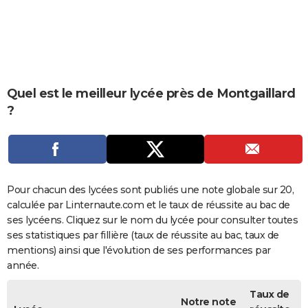
City break
Voyage de noces
Climat
Destinations
Voyage nature
Forum
+
PHOTO
GUIDES D'ACHAT
BONS PLANS
Quel est le meilleur lycée près de Montgaillard
CARTE DE VOEUX
?
Carte Bonne année
Carte Pâques
Carte de Noël
Carte Saint-Valentin
Carte d'anniversaire
DICTIONNAIRE
Biographies
Expressions
Dictionnaire
Citations
Proverbes
PROGRAMME TV
COPAINS D'AVANT
Pour chacun des lycées sont publiés une note globale sur 20,
calculée par Linternaute.com et le taux de réussite au bac de
Se connecter
Collèges
Universités
Service militaire
S'inscrire
Lycées
Primaires
Entreprises
Avis de recherche
AVIS DE DÉCÈS
ses lycéens. Cliquez sur le nom du lycée pour consulter toutes
ses statistiques par fillière (taux de réussite au bac, taux de
FORUM
mentions) ainsi que l'évolution de ses performances par
Lifestyle
Sport
Television
Cinema
Bricolage
Culture
Auto
Voyage
année.
Taux de
Notre note