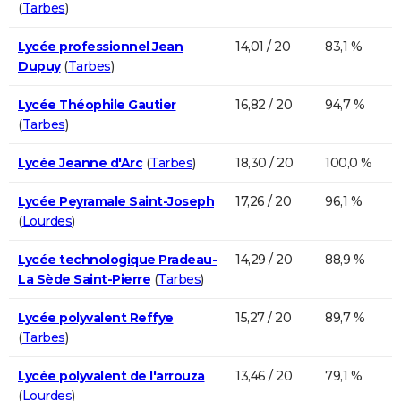
(
Tarbes
)
Lycée professionnel Jean
14,01 / 20
83,1 %
Dupuy
(
Tarbes
)
Lycée Théophile Gautier
16,82 / 20
94,7 %
(
Tarbes
)
Lycée Jeanne d'Arc
(
Tarbes
)
18,30 / 20
100,0 %
Lycée Peyramale Saint-Joseph
17,26 / 20
96,1 %
(
Lourdes
)
Lycée technologique Pradeau-
14,29 / 20
88,9 %
La Sède Saint-Pierre
(
Tarbes
)
Lycée polyvalent Reffye
15,27 / 20
89,7 %
(
Tarbes
)
Lycée polyvalent de l'arrouza
13,46 / 20
79,1 %
(
Lourdes
)