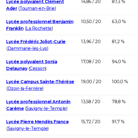
Lycée polyvalent Clément
14,86 / 20
87,3 %
Ader
(
Tournan-en-Brie
)
Lycée professionnel Benjamin
10,50 / 20
63,0 %
Franklin
(
La Rochette
)
Lycée Frédéric Joliot-Curie
13,96 / 20
81,2 %
(
Dammarie-les-Lys
)
Lycée polyvalent Sonia
17,08 / 20
94,0 %
Delaunay
(
Cesson
)
Lycée Campus Sainte-Thérèse
19,00 / 20
100,0 %
(
Ozoir-la-Ferrière
)
Lycée professionnel Antonin
13,58 / 20
78,8 %
Carême
(
Savigny-le-Temple
)
Lycée Pierre Mendès France
15,72 / 20
91,7 %
(
Savigny-le-Temple
)