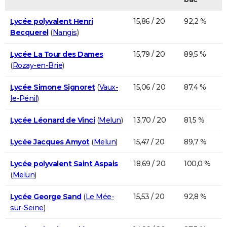
Lycée polyvalent Henri
15,86 / 20
92,2 %
Becquerel
(
Nangis
)
Lycée La Tour des Dames
15,79 / 20
89,5 %
(
Rozay-en-Brie
)
Lycée Simone Signoret
(
Vaux-
15,06 / 20
87,4 %
le-Pénil
)
Lycée Léonard de Vinci
(
Melun
)
13,70 / 20
81,5 %
Lycée Jacques Amyot
(
Melun
)
15,47 / 20
89,7 %
Lycée polyvalent Saint Aspais
18,69 / 20
100,0 %
(
Melun
)
Lycée George Sand
(
Le Mée-
15,53 / 20
92,8 %
sur-Seine
)