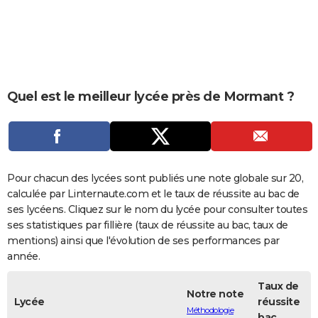
City break
Voyage de noces
Climat
Destinations
Voyage nature
Forum
+
PHOTO
GUIDES D'ACHAT
BONS PLANS
Quel est le meilleur lycée près de Mormant ?
CARTE DE VOEUX
Carte Bonne année
Carte Pâques
Carte de Noël
Carte Saint-Valentin
Carte d'anniversaire
DICTIONNAIRE
Biographies
Expressions
Dictionnaire
Citations
Proverbes
PROGRAMME TV
Pour chacun des lycées sont publiés une note globale sur 20,
COPAINS D'AVANT
calculée par Linternaute.com et le taux de réussite au bac de
ses lycéens. Cliquez sur le nom du lycée pour consulter toutes
Se connecter
Collèges
Universités
Service militaire
S'inscrire
Lycées
Primaires
Entreprises
Avis de recherche
AVIS DE DÉCÈS
ses statistiques par fillière (taux de réussite au bac, taux de
mentions) ainsi que l'évolution de ses performances par
FORUM
année.
Lifestyle
Sport
Television
Cinema
Bricolage
Culture
Auto
Voyage
Taux de
Notre note
Lycée
réussite
Méthodologie
bac