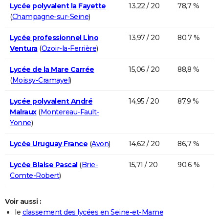
Lycée polyvalent la Fayette
13,22 / 20
78,7 %
(
Champagne-sur-Seine
)
Lycée professionnel Lino
13,97 / 20
80,7 %
Ventura
(
Ozoir-la-Ferrière
)
Lycée de la Mare Carrée
15,06 / 20
88,8 %
(
Moissy-Cramayel
)
Lycée polyvalent André
14,95 / 20
87,9 %
Malraux
(
Montereau-Fault-
Yonne
)
Lycée Uruguay France
(
Avon
)
14,62 / 20
86,7 %
Lycée Blaise Pascal
(
Brie-
15,71 / 20
90,6 %
Comte-Robert
)
Voir aussi :
le
classement des lycées en Seine-et-Marne