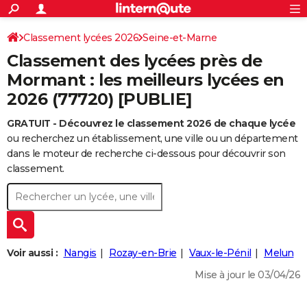
ACTUALITÉS
Connexion
S'inscrire
Classement lycées 2026
Seine-et-Marne
Rechercher
Société
Education
Villes
Politique
Faits Divers
Monde
+
SPORT
Classement des lycées près de
Football
Cyclisme
Forum
Coupe du monde 2026
Tennis
Rugby
CULTURE
Mormant : les meilleurs lycées en
2026 (77720) [PUBLIE]
TNT
Cinéma
Musique
Programme TV
Streaming
Sorties cinéma
+
FINANCE
GRATUIT - Découvrez le classement 2026 de chaque lycée
Impôts
Immobilier
Banque
Crédit
Retraite
Epargne
Risques naturels par ville
Assurance
AUTO
ou recherchez un établissement, une ville ou un département
Réserver un essai
Berlines
Forum auto
Essais
Citadines
SUV
+
dans le moteur de recherche ci-dessous pour découvrir son
HIGH-TECH
classement.
Meilleur smartphone
Ordinateurs
Guide high-tech
Mobiles
Internet
Jeux vidéo
+
BRICOLAGE
Aménagement intérieur
Cuisine
Jardinage
+
Forum
Extérieur
Salle de bains
Rangement
WEEK-END
Escapades
Expositions
Week-end nature
Guides de France
Patrimoine
Musées
+
LIFESTYLE
Voir aussi :
Nangis
Rozay-en-Brie
Vaux-le-Pénil
Melun
Bien-être
Mode
+
Art de vivre
Loisirs
Modes de vie
SANTE
Mise à jour le 03/04/26
Guide de la santé
Médicaments
+
Alimentation
Maladies
Sommeil
VOYAGE