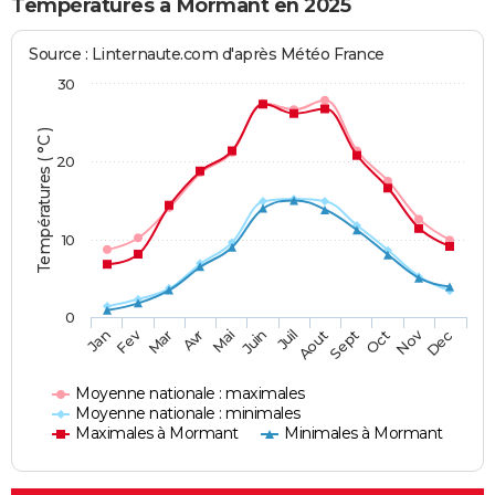
Températures à Mormant en 2025
Source : Linternaute.com d'après Météo France
30
Températures ( °C )
20
10
0
Fev
Nov
Jan
Mar
Avr
Mai
Juin
Juil
Aout
Sept
Oct
Dec
Moyenne nationale : maximales
Moyenne nationale : minimales
Maximales à Mormant
Minimales à Mormant