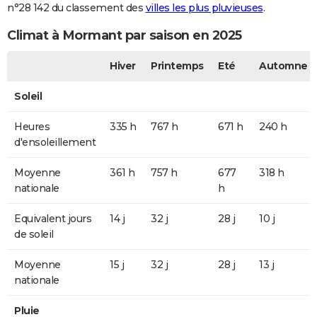
n°28 142 du classement des
villes les plus pluvieuses
.
Climat à Mormant par saison en 2025
Hiver
Printemps
Eté
Automne
Soleil
Heures
335 h
767 h
671 h
240 h
d'ensoleillement
Moyenne
361 h
757 h
677
318 h
nationale
h
Equivalent jours
14 j
32 j
28 j
10 j
de soleil
Moyenne
15 j
32 j
28 j
13 j
nationale
Pluie