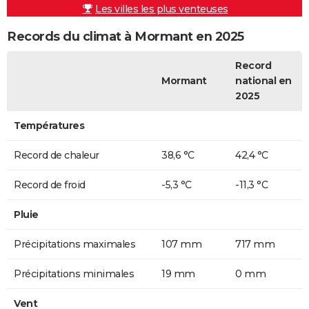
Les villes les plus venteuses
Records du climat à Mormant en 2025
Record
Mormant
national en
2025
Températures
Record de chaleur
38,6 °C
42,4 °C
Record de froid
-5,3 °C
-11,3 °C
Pluie
Précipitations maximales
107 mm
717 mm
Précipitations minimales
19 mm
0 mm
Vent