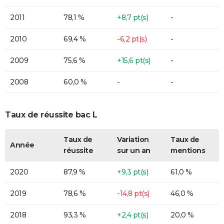
2011
78,1 %
+8,7 pt(s)
-
2010
69,4 %
-6,2 pt(s)
-
2009
75,6 %
+15,6 pt(s)
-
2008
60,0 %
-
-
Taux de réussite bac L
Taux de
Variation
Taux de
Année
réussite
sur un an
mentions
2020
87,9 %
+9,3 pt(s)
61,0 %
2019
78,6 %
-14,8 pt(s)
46,0 %
2018
93,3 %
+2,4 pt(s)
20,0 %