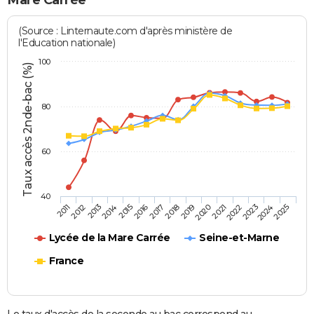
Mare Carrée
(Source : Linternaute.com d'après ministère de
l'Education nationale)
100
Taux accès 2nde-bac (%)
80
60
40
2013
2016
2019
2022
2025
2011
2014
2017
2020
2023
2012
2015
2018
2021
2024
Lycée de la Mare Carrée
Seine-et-Marne
France
Le taux d'accès de la seconde au bac correspond au