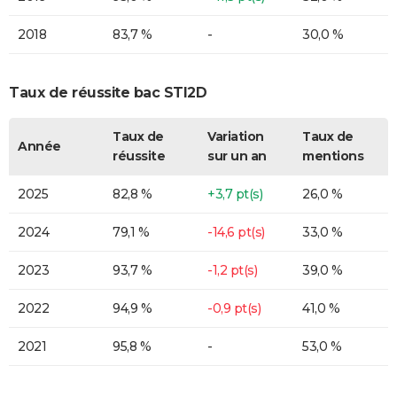
2018
83,7 %
-
30,0 %
Taux de réussite bac STI2D
Taux de
Variation
Taux de
Année
réussite
sur un an
mentions
2025
82,8 %
+3,7 pt(s)
26,0 %
2024
79,1 %
-14,6 pt(s)
33,0 %
2023
93,7 %
-1,2 pt(s)
39,0 %
2022
94,9 %
-0,9 pt(s)
41,0 %
2021
95,8 %
-
53,0 %