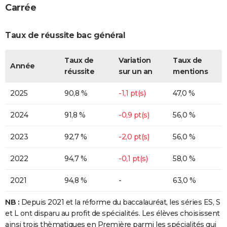
Carrée
Taux de réussite bac général
Taux de
Variation
Taux de
Année
réussite
sur un an
mentions
2025
90,8 %
-1,1 pt(s)
47,0 %
2024
91,8 %
-0,9 pt(s)
56,0 %
2023
92,7 %
-2,0 pt(s)
56,0 %
2022
94,7 %
-0,1 pt(s)
58,0 %
2021
94,8 %
-
63,0 %
NB :
Depuis 2021 et la réforme du baccalauréat, les séries ES, S
et L ont disparu au profit de spécialités. Les élèves choisissent
ainsi trois thèmatiques en Première parmi les spécialités qui