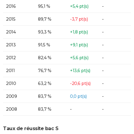
2016
95,1 %
+5,4 pt(s)
-
2015
89,7 %
-3,7 pt(s)
-
2014
93,3 %
+1,8 pt(s)
-
2013
91,5 %
+9,1 pt(s)
-
2012
82,4 %
+5,6 pt(s)
-
2011
76,7 %
+13,6 pt(s)
-
2010
63,2 %
-20,6 pt(s)
-
2009
83,7 %
0,0 pt(s)
-
2008
83,7 %
-
-
Taux de réussite bac S