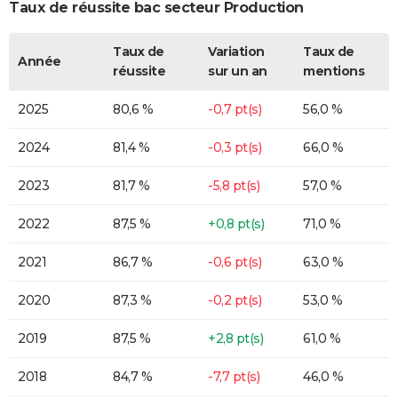
Taux de réussite bac secteur Production
Taux de
Variation
Taux de
Année
réussite
sur un an
mentions
2025
80,6 %
-0,7 pt(s)
56,0 %
2024
81,4 %
-0,3 pt(s)
66,0 %
2023
81,7 %
-5,8 pt(s)
57,0 %
2022
87,5 %
+0,8 pt(s)
71,0 %
2021
86,7 %
-0,6 pt(s)
63,0 %
2020
87,3 %
-0,2 pt(s)
53,0 %
2019
87,5 %
+2,8 pt(s)
61,0 %
2018
84,7 %
-7,7 pt(s)
46,0 %