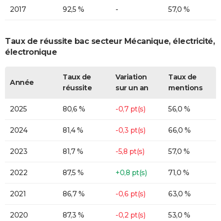
2017
92,5 %
-
57,0 %
Taux de réussite bac secteur Mécanique, électricité,
électronique
Taux de
Variation
Taux de
Année
réussite
sur un an
mentions
2025
80,6 %
-0,7 pt(s)
56,0 %
2024
81,4 %
-0,3 pt(s)
66,0 %
2023
81,7 %
-5,8 pt(s)
57,0 %
2022
87,5 %
+0,8 pt(s)
71,0 %
2021
86,7 %
-0,6 pt(s)
63,0 %
2020
87,3 %
-0,2 pt(s)
53,0 %