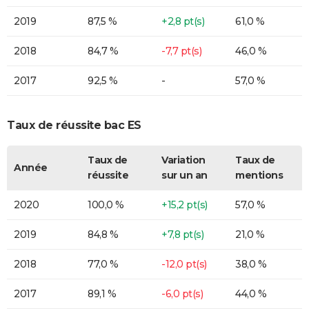
2019
87,5 %
+2,8 pt(s)
61,0 %
2018
84,7 %
-7,7 pt(s)
46,0 %
2017
92,5 %
-
57,0 %
Taux de réussite bac ES
Taux de
Variation
Taux de
Année
réussite
sur un an
mentions
2020
100,0 %
+15,2 pt(s)
57,0 %
2019
84,8 %
+7,8 pt(s)
21,0 %
2018
77,0 %
-12,0 pt(s)
38,0 %
2017
89,1 %
-6,0 pt(s)
44,0 %