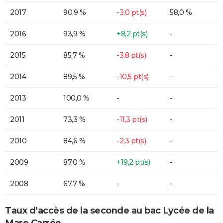
2017
90,9 %
-3,0 pt(s)
58,0 %
2016
93,9 %
+8,2 pt(s)
-
2015
85,7 %
-3,8 pt(s)
-
2014
89,5 %
-10,5 pt(s)
-
2013
100,0 %
-
-
2011
73,3 %
-11,3 pt(s)
-
2010
84,6 %
-2,3 pt(s)
-
2009
87,0 %
+19,2 pt(s)
-
2008
67,7 %
-
-
Taux d'accès de la seconde au bac Lycée de la