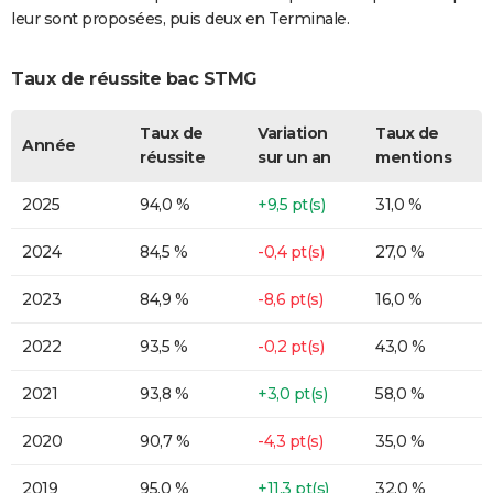
leur sont proposées, puis deux en Terminale.
Taux de réussite bac STMG
Taux de
Variation
Taux de
Année
réussite
sur un an
mentions
2025
94,0 %
+9,5 pt(s)
31,0 %
2024
84,5 %
-0,4 pt(s)
27,0 %
2023
84,9 %
-8,6 pt(s)
16,0 %
2022
93,5 %
-0,2 pt(s)
43,0 %
2021
93,8 %
+3,0 pt(s)
58,0 %
2020
90,7 %
-4,3 pt(s)
35,0 %
2019
95,0 %
+11,3 pt(s)
32,0 %