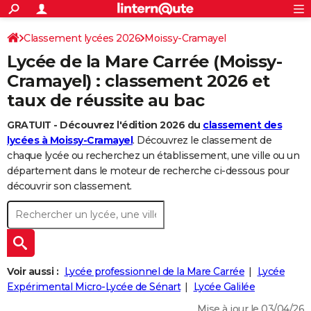
ACTUALITÉS
Connexion
S'inscrire
Classement lycées 2026
Moissy-Cramayel
Rechercher
Société
Education
Villes
Politique
Faits Divers
Monde
+
SPORT
Lycée de la Mare Carrée (Moissy-
Football
Cyclisme
Forum
Coupe du monde 2026
Tennis
Rugby
CULTURE
Cramayel) : classement 2026 et
taux de réussite au bac
TNT
Cinéma
Musique
Programme TV
Streaming
Sorties cinéma
+
FINANCE
GRATUIT - Découvrez l'édition 2026 du
classement des
Impôts
Immobilier
Banque
Crédit
Retraite
Epargne
Risques naturels par ville
Assurance
AUTO
lycées à Moissy-Cramayel
. Découvrez le classement de
Réserver un essai
Berlines
Forum auto
Essais
Citadines
SUV
+
chaque lycée ou recherchez un établissement, une ville ou un
HIGH-TECH
département dans le moteur de recherche ci-dessous pour
Meilleur smartphone
Ordinateurs
Guide high-tech
Mobiles
Internet
Jeux vidéo
+
découvrir son classement.
BRICOLAGE
Aménagement intérieur
Cuisine
Jardinage
+
Forum
Extérieur
Salle de bains
Rangement
WEEK-END
Escapades
Expositions
Week-end nature
Guides de France
Patrimoine
Musées
+
LIFESTYLE
Bien-être
Mode
+
Art de vivre
Loisirs
Modes de vie
Voir aussi :
Lycée professionnel de la Mare Carrée
Lycée
SANTE
Expérimental Micro-Lycée de Sénart
Lycée Galilée
Guide de la santé
Médicaments
+
Alimentation
Maladies
Sommeil
VOYAGE
Mise à jour le 03/04/26